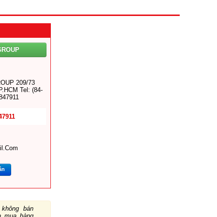
GROUP
OUP 209/73
P.HCM Tel: (84-
3847911
47911
il.com
ắn
không bán
ch mua hàng