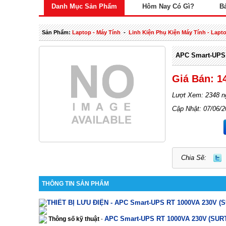
Danh Mục Sản Phẩm
Hôm Nay Có Gì?
B
Sản Phẩm:
Laptop - Máy Tính
-
Linh Kiện Phụ Kiện Máy Tính - Lapt
APC Smart-UPS 
Giá Bán: 1
Lượt Xem: 2348 n
Cập Nhật: 07/06/
Chia Sẽ:
THÔNG TIN SẢN PHẨM
THIẾT BỊ LƯU
ĐIỆN
-
APC Smart-UPS RT 1000VA 230V
(
APC Smart-UPS RT 1000VA 230V
(SUR
Thông số kỹ thuật
-