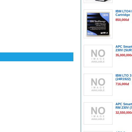
IBM LTO4 
Cartridge
850,000đ
APC Smart
230V (SUR
35,000,000
IBM LTO 3 
(24R1922)
716,000đ
APC Smart
RM 230V (
32,550,000