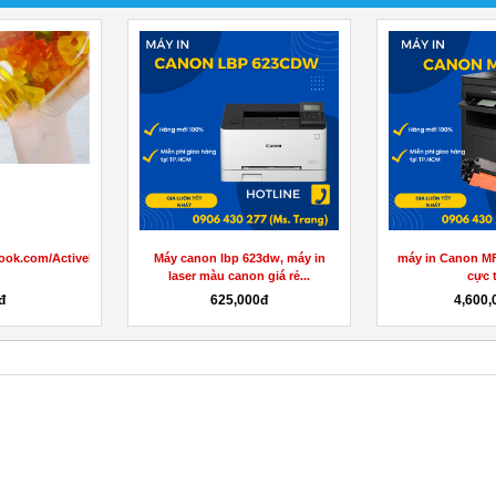
canon ir 2525w, máy
máy photo Fuji Xerox S2110cps
Trimax Ke
525w giá cực tốt
giá tốt nhất
All-Na
9,000,000đ
195,000đ