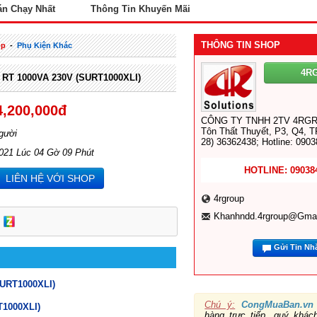
án Chạy Nhất
Thông Tin Khuyến Mãi
THÔNG TIN SHOP
op
-
Phụ Kiện Khác
4R
RT 1000VA 230V (SURT1000XLI)
4,200,000đ
CÔNG TY TNHH 2TV 4RGR
Tôn Thất Thuyết, P3, Q4, T
gười
28) 36362438; Hotline: 090
2021 Lúc 04 Gờ 09 Phút
HOTLINE: 09038
LIÊN HỆ VỚI SHOP
4rgroup
Khanhndd.4rgroup@gma
Gửi Tin Nh
SURT1000XLI)
Chú ý:
CongMuaBan.vn
T1000XLI)
hàng trực tiếp, quý khá