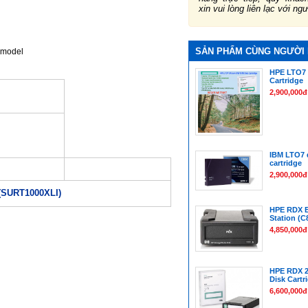
xin vui lòng liên lạc với ng
SẢN PHẨM CÙNG NGƯỜI
 model
HPE LTO7 
Cartridge
2,900,000đ
IBM LTO7 
cartridge
2,900,000đ
(SURT1000XLI)
HPE RDX E
Station (C
4,850,000đ
HPE RDX 
Disk Cartr
6,600,000đ