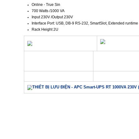
Online - True Sin
700 Watts /1000 VA
Input 230V /Output 230V
Interface Port: USB, DB-9 RS-232, SmartSlot, Extended runtime
Rack Height 2U
THIẾT BỊ LƯU
ĐIỆN
-
APC Smart-UPS RT 1000VA 230V