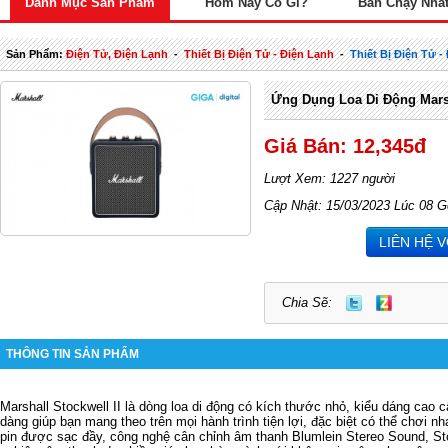
Danh Mục Sản Phẩm
Hôm Nay Có Gì?
Bán Chạy Nhấ
Sản Phẩm:
Điện Tử, Điện Lạnh
-
Thiết Bị Điện Tử - Điện Lạnh
-
Thiết Bị Điện Tử 
Ứng Dụng Loa Di Động Marsh
Giá Bán: 12,345đ
Lượt Xem: 1227 người
Cập Nhật: 15/03/2023 Lúc 08 G
LIÊN HỆ 
Chia Sẽ:
THÔNG TIN SẢN PHẨM
Marshall Stockwell II là dòng loa di động có kích thước nhỏ, kiểu dáng cao
dàng giúp bạn mang theo trên mọi hành trình tiện lợi, đặc biệt có thể chơi nhạ
pin được sạc đầy, công nghệ cân chỉnh âm thanh Blumlein Stereo Sound, Stock