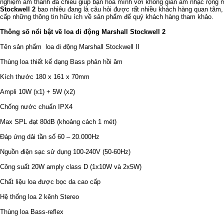
nghiệm âm thanh đa chiều giúp bạn hòa mình với không gian âm nhạc rộng 
Stockwell 2
bao nhiêu đang là câu hỏi được rất nhiều khách hàng quan tâm, 
cấp những thông tin hữu ích về sản phẩm để quý khách hàng tham khảo.
Thông số nổi bật về loa di động Marshall Stockwell 2
Tên sản phẩm loa di động Marshall Stockwell II
Thùng loa thiết kế dạng Bass phản hồi âm
Kích thước 180 x 161 x 70mm
Ampli 10W (x1) + 5W (x2)
Chống nước chuẩn IPX4
Max SPL đạt 80dB (khoảng cách 1 mét)
Đáp ứng dải tần số 60 – 20.000Hz
Nguồn điện sạc sử dụng 100-240V (50-60Hz)
Công suất 20W amply class D (1x10W và 2x5W)
Chất liệu loa được bọc da cao cấp
Hệ thống loa 2 kênh Stereo
Thùng loa Bass-reflex