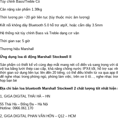
Tùy chỉnh Bass/Treble Có
Cân nặng sản phẩm 1.38kg
Thời lượng pin ~20 giờ liên tục (tùy thuộc mức âm lượng)
Kết nối không dây Bluetooth 5.0 hỗ trợ atpX, hoặc cắm dây 3.5mm
Hệ thống nút tùy chỉnh Bass và Treble dạng cơ vặn
Thời gian sạc 5 giờ
Thương hiệu Marshall
Ứng dụng loa di động Marshall Stockwell II
Sản phẩm có thiết kế vô cùng đẹp mắt mang nét cổ điển và sang trọng với d
vệ loa bằng lưới thép cao cấp, khả năng chống nước IPX4 tốt, hỗ trợ sạc n
thời gian sử dụng liên tục lên đến 20 tiếng, có thể điều khiển từ xa qua ap
để nghe nhạc trong phòng ngủ, phòng làm việc, trên xe ô tô..., nghe nhạc tron
họp bạn bè
Địa chỉ bán loa bluetooth Marshall Stockwell 2 chất lượng tốt nhất hiện
1, GIGA DIGITAL THÁI HÀ – HN
55 Thái Hà – Đống Đa – Hà Nội
Hotline: 0966.061.170
2, GIGA DIGITAL PHAN VĂN HỚN – Q12 – HCM