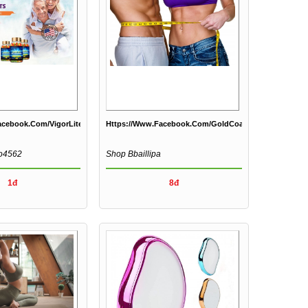
/
acebook.com/VigorLiteRXCBD/
Https://www.facebook.com/GoldCoastKetoGummiesAus
o4562
Shop Bbaillipa
1đ
8đ