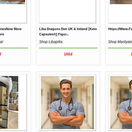
miesNow More
Liba Dragons Den UK & Ireland [Keto
Https://www.
urn
Capsules®] Figur...
al
Shop Libapilla
Shop Marilya
đ
100đ