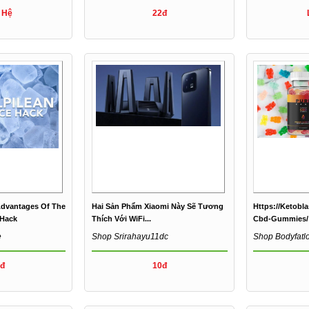
 Hệ
22đ
Advantages Of The
Hai Sản Phẩm Xiaomi Này Sẽ Tương
Https://ketobl
 Hack
Thích Với WiFi...
Cbd-Gummies/
e
Shop Srirahayu11dc
Shop Bodyfatl
đ
10đ