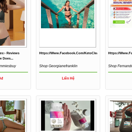
s:- Reviews
Https://www.facebook.com/KetoCleanGummiesCanada.CA
Https://www.f
 Does...
ummiesbuy
Shop Georgianefranklin
Shop Fernand
0đ
Liên Hệ