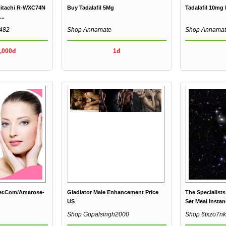
itachi R-WXC74N
Buy Tadalafil 5Mg
Tadalafil 10mg 
..
482
Shop Annamate
Shop Annama
,000đ
1đ
er.com/amarose-
Gladiator Male Enhancement Price
The Specialist
US
Set Meal Insta
Shop Gopalsingh2000
Shop 6txzo7n