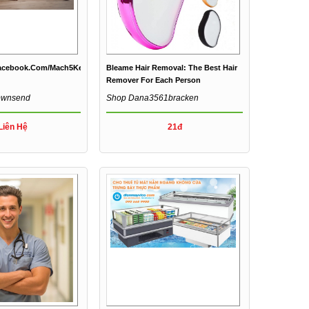
facebook.com/Mach5KetoGummiesReviews/
Bleame Hair Removal: The Best Hair
Remover For Each Person
townsend
Shop Dana3561bracken
Liên Hệ
21đ