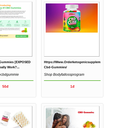
 Gummies [EXPOSED
Https://www.orderketogenicsupplements.com/jolly-
eally Work?...
Cbd-Gummies/
ecbdgummie
Shop Bodyfatlossprogram
50đ
1đ