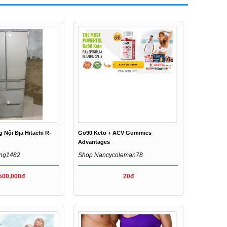
Nội Địa Hitachi R-
Go90 Keto + ACV Gummies
Advantages
ong1482
Shop Nancycoleman78
500,000đ
20đ