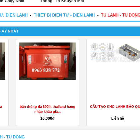
án Chạy Nhất
Thông Tin Khuyến Mãi
Ử, ĐIỆN LẠNH
-
THIẾT BỊ ĐIỆN TỬ - ĐIỆN LẠNH
-
TỦ LẠNH - TỦ ĐÔN
HẠY NHẤT
ạnh là gì?
3 PHƯƠNG PHÁP XÃ ĐÁ KHO
DÀN 
LẠNH
iên hệ
Liên hệ
L
H - TỦ ĐÔNG