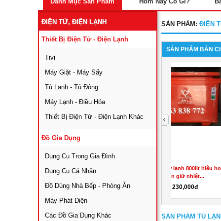
Danh Mục Sản Phẩm
Hôm Nay Có Gì?
B
ĐIỆN TỬ, ĐIỆN LẠNH
SẢN PHẨM:
ĐIỆN T
Thiết Bị Điện Tử - Điện Lạnh
SẢN PHẨM BÁN C
Tivi
Máy Giặt - Máy Sấy
Tủ Lạnh - Tủ Đông
Máy Lạnh - Điều Hóa
Thiết Bị Điện Tử - Điện Lạnh Khác
next
Đồ Gia Dụng
Dụng Cụ Trong Gia Đình
00lit thailand hàng
CẤU TẠO KHO LẠNH BẢO QUẢN
Kho l
Dụng Cụ Cá Nhân
hẩu giá...
Đồ Dùng Nhà Bếp - Phòng Ăn
,000đ
Liên hệ
L
Máy Phát Điện
Các Đồ Gia Dụng Khác
SẢN PHẨM TỦ LẠN