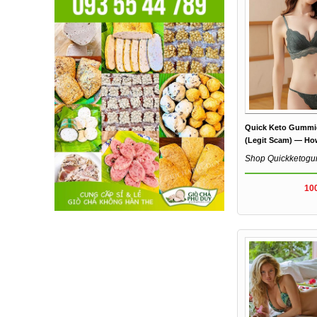
Quick Keto Gummie
(Legit Scam) — How
Shop Quickketog
10