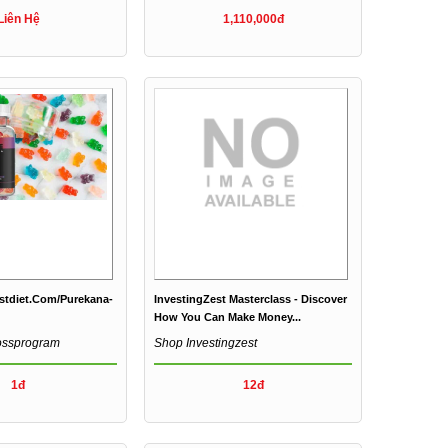
Liên Hệ
1,110,000đ
astdiet.com/purekana-
InvestingZest Masterclass - Discover
How You Can Make Money...
ossprogram
Shop Investingzest
1đ
12đ