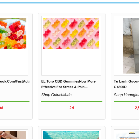
book.com/FastActionKetoGummiesAU
EL Toro CBD GummiesNow More
Tủ Lạnh Gương 
Effective For Stress & Pain...
G4800D
Shop Guluchifrido
Shop Hoangl
0đ
2đ
2,