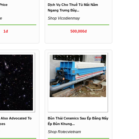
Price
Dịch Vụ Cho Thuê Tủ Mát Nằm
Ngang Trưng Bày...
te
Shop Vicodienmay
1đ
500,000đ
s Also Advocated To
Bùn Thải Ceramics Sau Ép Bằng Máy
nces
Ép Bùn Khung...
k
Shop Rotecvietnam