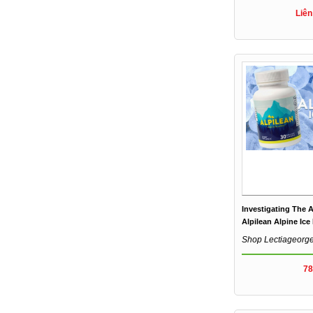
Liên
Investigating The 
Alpilean Alpine Ice
Shop Lectiageorg
78