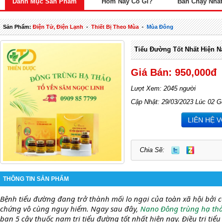
Danh Mục Sản Phẩm
Hôm Nay Có Gì?
Bán Chạy Nhấ
Sản Phẩm:
Điện Tử, Điện Lạnh
-
Thiết Bị Theo Mùa
-
Mùa Đông
Tiểu Đường Tốt Nhất Hiện N
Giá Bán: 950,000đ
Lượt Xem: 2045 người
Cập Nhật: 29/03/2023 Lúc 02 G
LIÊN HỆ 
Chia Sẽ:
THÔNG TIN SẢN PHẨM
Bệnh tiểu đường đang trở thành mối lo ngại của toàn xã hội bởi 
chứng vô cùng nguy hiểm. Ngay sau đây,
Nano Đông trùng hạ th
bạn 5 cây thuốc nam trị tiểu đường tốt nhất hiện nay. Điều trị ti