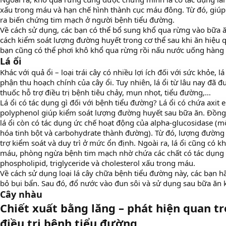
xấu trong máu và hạn chế hình thành cục máu đông. Từ đó, giú
ra biến chứng tim mạch ở người bệnh tiểu đường.
Về cách sử dụng, các bạn có thể bổ sung khổ qua rừng vào bữa 
cách kiểm soát lượng đường huyết trong cơ thể sau khi ăn hiệu 
bạn cũng có thể phơi khô khổ qua rừng rồi nấu nước uống hàng
Lá ổi
Khác với quả ổi – loại trái cây có nhiều lợi ích đối với sức khỏe, l
phận thu hoạch chính của cây ổi. Tuy nhiên, lá ổi từ lâu nay đã 
thuốc hỗ trợ điều trị bệnh tiêu chảy, mụn nhọt, tiểu đường,…
Lá ổi có tác dụng gì đối với bệnh tiểu đường? Lá ổi có chứa axit el
polyphenol giúp kiểm soát lượng đường huyết sau bữa ăn. Đồng t
lá ổi còn có tác dụng ức chế hoạt động của alpha-glucosidase (
hóa tinh bột và carbohydrate thành đường). Từ đó, lượng đường
trợ kiểm soát và duy trì ở mức ổn định. Ngoài ra, lá ổi cũng có
máu, phòng ngừa bệnh tim mạch nhờ chứa các chất có tác dụng c
phospholipid, triglyceride và cholesterol xấu trong máu.
Về cách sử dụng loại lá cây chữa bệnh tiểu đường này, các bạn hãy
bỏ bụi bẩn. Sau đó, đổ nước vào đun sôi và sử dụng sau bữa ăn
Cây nhàu
Chiết xuất bằng lăng – phát hiện quan tr
điều trị bệnh tiểu đường