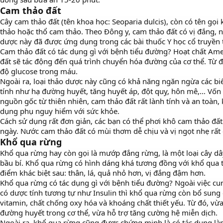
Cam thảo đất
Cây cam thảo đất (tên khoa học: Seoparia dulcis), còn có tên gọi
thảo hoặc thổ cam thảo. Theo Đông y, cam thảo đất có vị đắng, ng
dược này đã được ứng dụng trong các bài thuốc Y học cổ truyền
Cam thảo đất có tác dụng gì với bệnh tiểu đường? Hoạt chất Ame
đất sẽ tác động đến quá trình chuyển hóa đường của cơ thể. Từ 
độ glucose trong máu.
Ngoài ra, loại thảo dược này cũng có khả năng ngăn ngừa các b
tính như hạ đường huyết, tăng huyết áp, đột quỵ, hôn mê,… Vốn
nguồn gốc từ thiên nhiên, cam thảo đất rất lành tính và an toàn,
dụng phụ nguy hiểm với sức khỏe.
Cách sử dụng rất đơn giản, các bạn có thể phơi khô cam thảo đ
ngày. Nước cam thảo đất có mùi thơm dễ chịu và vị ngọt nhẹ rất
Khổ qua rừng
Khổ qua rừng hay còn gọi là mướp đắng rừng, là một loại cây dâ
bầu bí. Khổ qua rừng có hình dáng khá tương đồng với khổ qua
điểm khác biệt sau: thân, lá, quả nhỏ hơn, vị đắng đậm hơn.
Khổ qua rừng có tác dụng gì với bệnh tiểu đường? Ngoài việc c
có dược tính tương tự như Insulin thì khổ qua rừng còn bổ sung 
vitamin, chất chống oxy hóa và khoáng chất thiết yếu. Từ đó, vừ
đường huyết trong cơ thể, vừa hỗ trợ tăng cường hệ miễn dịch.
Ngoài ra, khổ qua rừng cũng được chứng minh là có tác dụng là