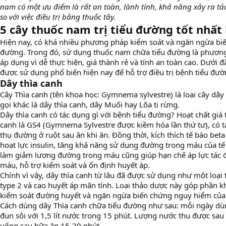
nam có một ưu điểm là rất an toàn, lành tính, khả năng xảy ra tá
so với việc điều trị bằng thuốc tây.
5 cây thuốc nam trị tiểu đường tốt nhất 
Hiện nay, có khá nhiều phương pháp kiểm soát và ngăn ngừa bi
đường. Trong đó, sử dụng thuốc nam chữa tiểu đường là phươn
áp dụng vì dễ thực hiện, giá thành rẻ và tính an toàn cao. Dưới 
được sử dụng phổ biến hiện nay để hỗ trợ điều trị bệnh tiểu đườ
Dây thìa canh
Cây Thìa canh (tên khoa học: Gymnema sylvestre) là loại cây dây l
gọi khác là dây thìa canh, dây Muối hay Lõa ti rừng.
Dây thìa canh có tác dụng gì với bệnh tiểu đường? Hoạt chất giá t
canh là GS4 (Gymnema Sylvestre được kiềm hóa lần thứ tư), có 
thụ đường ở ruột sau ăn khi ăn. Đồng thời, kích thích tế bào beta 
hoạt lực insulin, tăng khả năng sử dụng đường trong máu của tế
làm giảm lượng đường trong máu cũng giúp hạn chế áp lực tác 
máu, hỗ trợ kiểm soát và ổn định huyết áp.
Chính vì vậy, dây thìa canh từ lâu đã được sử dụng như một loại
type 2 và cao huyết áp mãn tính. Loại thảo dược này góp phần k
kiểm soát đường huyết và ngăn ngừa biến chứng nguy hiểm của
Cách dùng dây Thìa canh chữa tiểu đường như sau: mỗi ngày dùn
đun sôi với 1,5 lít nước trong 15 phút. Lượng nước thu được sau 
uống sau bữa ăn 15-20 phút.