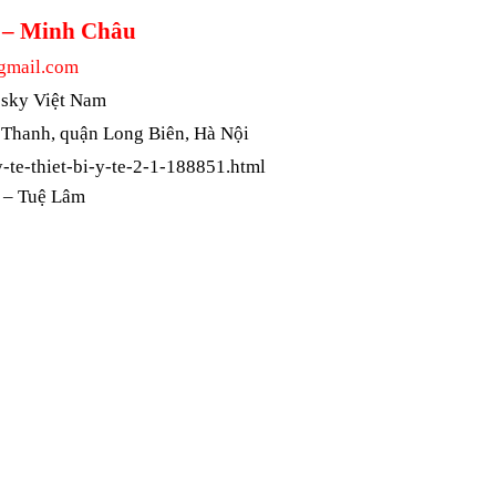
6 – Minh Châu
gmail.com
esky Việt Nam
 Thanh, quận Long Biên, Hà Nội
-te-thiet-bi-y-te-2-1-188851.html
 – Tuệ Lâm