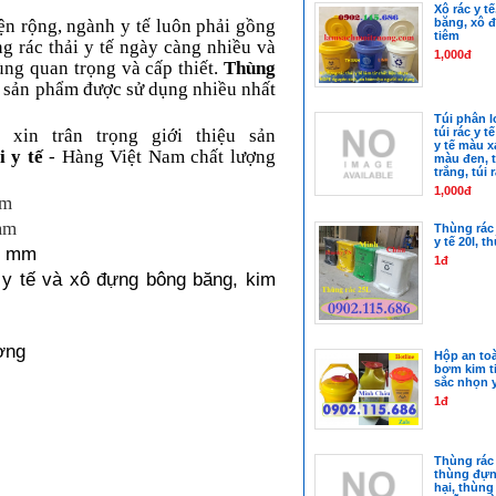
Xô rác y t
ện rộng, ngành y tế luôn phải gồng
băng, xô đ
tiêm
g rác thải y tế ngày càng nhiều và
1,000đ
cùng quan trọng và cấp thiết.
Thùng
 sản phẩm được sử dụng nhiều nhất
Túi phân lo
xin trân trọng giới thiệu sản
túi rác y t
y tế màu xa
i y tế
- Hàng Việt Nam chất lượng
màu đen, t
trắng, túi 
1,000đ
mm
mm
Thùng rác 
y tế 20l, t
55 mm
1đ
c y tế và xô đựng bông băng, kim
ờng
Hộp an to
bơm kim t
sắc nhọn y 
1đ
Thùng rác 
thùng đựn
hại, thùng