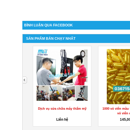
BÌNH LUẬN QUA FACEBOOK
SẢN PHẨM BÁN CHẠY NHẤT
next
ữa - máy thẩm
Dịch vụ sửa chữa máy thẩm mỹ
1000 vỏ viên màu 
 KY...
vỏ viên 
hệ
Liên hệ
145,0