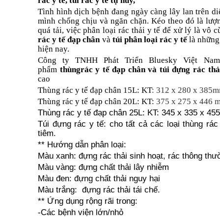
rác y tế, túi rác y tế tự hủy,
Tình hình dịch bệnh đang ngày càng lây lan trên di
mình chống chịu và ngăn chặn. Kéo theo đó là lượn
quá tải, việc phân loại rác thải y tế để xử lý là vô 
rác y tế đạp chân
và
túi phân loại rác y tế
là những
hiện nay.
Công ty TNHH Phát Triển Bluesky Việt Nam 
phẩm
thùngrác y tế đạp chân và túi đựng rác thả
cao
Thùng rác y tế đạp chân 15L: KT
: 312 x 280 x 385
Thùng rác y tế đạp chân 20L: KT:
375 x 275 x 446 
Thùng rác y tế đạp chân 25L: KT: 345 x 335 x 4
Túi đựng rác y tế: cho tất cả các loại thùng rá
tiêm.
** Hướng dẫn phân loại:
Màu xanh: đựng rác thải sinh hoạt, rác thông thư
Màu vàng: đựng chất thải lây nhiễm
Màu đen: đựng chất thải nguy hại
Màu trắng: đựng rác thải tái chế.
** Ứng dụng rộng rãi trong:
-Các bệnh viện lớn/nhỏ