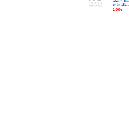
nhiễm, thù
chân 15L, 
1,000đ