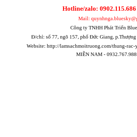
Hotline/zalo: 0902.115.68
Mail: quynhnga.bluesky@
Công ty TNHH Phát Triển Blu
Đ/chỉ: số 77, ngõ 157, phố Đức Giang, p.Thượng
Website:
http://lamsachmoitruong.com/thung-rac-y
MIỀN NAM - 0932.767.988