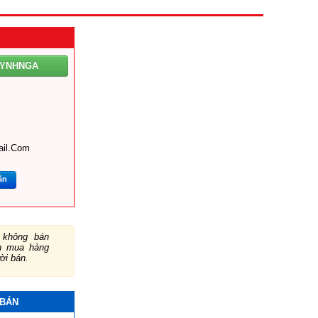
UYNHNGA
il.com
ắn
không bán
ch mua hàng
ười bán.
 BÁN