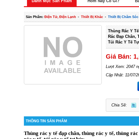
Danh Mục Sản Phẩm
Hôm Nay Có Gì?
B
Sản Phẩm:
Điện Tử, Điện Lạnh
-
Thiết Bị Khác
-
Thiết Bị Chăm Só
Thùng Rác Y Tế
Rác Đạp Chân, 
Túi Rác Y Tế Tự
Giá Bán: 1
Lượt Xem: 2047 n
Cập Nhật: 11/07/2
Chia Sẽ:
THÔNG TIN SẢN PHẨM
Thùng rác y tế đạp chân, thùng rác y tế, thùng rác