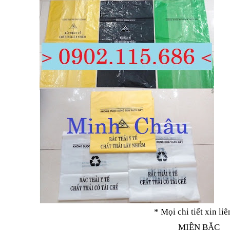
* Mọi chi tiết xin liê
MIỀN BẮC