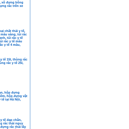
ế, xô đựng bông
ựng rác trên xe
ại chất thải y tế,
ế màu vàng, túi rác
nh, túi rác y tế
úi rác y tế màu
rác y tế 4 màu,
y tế 15l, thùng rác
hùng rác y tế 25l,
àn, hộp đựng
iêm, hộp đựng vật
tế tại Hà Nội,
y tế đạp chân,
g rác thải nguy
 đựng rác thải lây