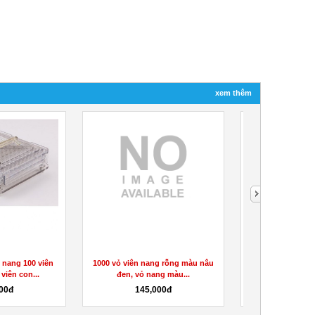
xem thêm
 nang 100 viên
1000 vỏ viên nang rỗng màu nâu
vỏ nang rỗng m
viên con...
đen, vỏ nang màu...
đóng bột 
00đ
145,000đ
145,