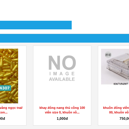
vàng ngọc trai/
khay đóng nang thủ công 100
khuôn đóng viên
con...
viên size 0, khuôn vô...
00, khuôn vô 
00đ
1,000đ
750,0