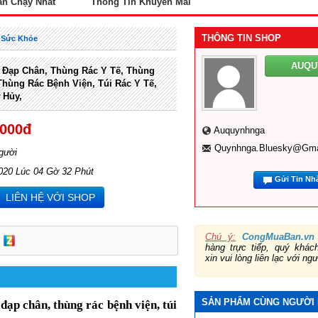
án Chạy Nhất
Thông Tin Khuyến Mãi
THÔNG TIN SHOP
c Sức Khỏe
AUQ
 Đạp Chân, Thùng Rác Y Tế, Thùng
Thùng Rác Bệnh Viện, Túi Rác Y Tế,
 Hủy,
,000đ
Auquynhnga
Quynhnga.bluesky@gma
gười
020 Lúc 04 Gờ 32 Phút
Gửi Tin Nh
LIÊN HỆ VỚI SHOP
Chú ý:
CongMuaBan.vn
hàng trực tiếp, quý khá
xin vui lòng liên lạc với ng
SẢN PHẨM CÙNG NGƯỜI
 đạp chân, thùng rác bệnh viện, túi