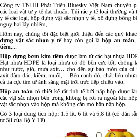
Công ty TNHH Phát Triển Bluesky Việt Nam chuyên p
các loại vật tư y tế đạt chuẩn: Túi rác y tế loại thường và
y tế các loại, hộp đựng vật sắc nhọn y tế, xô đựng bông b
nguy hại lây nhiễm,
Hôm nay, chúng tôi đặc biệt giới thiệu đến các quý kh
đựng vật sắc nhọn y tế
hay còn gọi là
hộp an toàn
tiêm
,...
Hộp đựng bơm kim tiêm
được làm từ các hạt nhựa HDP
Hạt nhựa HDPE là loại nhựa có độ bền cực tốt, chống l
như nước, gió, mưa axit… cho đến sự bào mòn của cả
axit đậm đặc, kiềm, muối,… Bên cạnh đó, chất liệu nh
cả tia cực tím từ ánh sáng mặt trời trực tiếp chiếu vào.
Hộp an toàn
có thiết kế rất tinh tế bởi nắp hộp được 
các vật sắc nhọn bên trong không bị rơi ra ngoài khi hộ
vật sắc nhọn vào hộp mà không cần mở hẳn nắp hộp.
Có 3 loại dung tích hộp: 1.5 lít, 6 lít và 6,8 lít (có dán 
tư 58 của Bộ Y Tế)