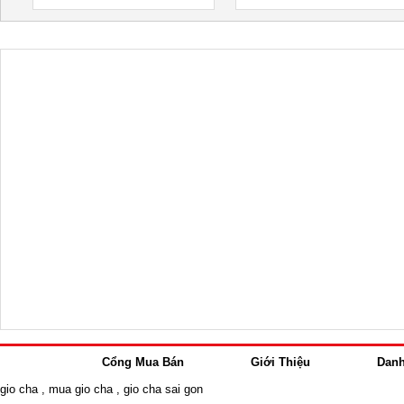
Cổng Mua Bán
Giới Thiệu
Dan
gio cha
,
mua gio cha
,
gio cha sai gon