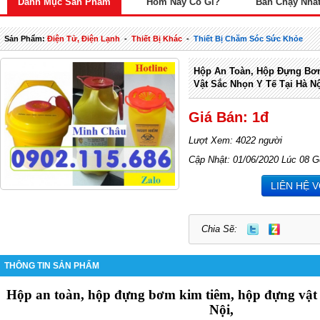
Danh Mục Sản Phẩm
Hôm Nay Có Gì?
Bán Chạy Nhấ
Sản Phẩm:
Điện Tử, Điện Lạnh
-
Thiết Bị Khác
-
Thiết Bị Chăm Sóc Sức Khỏe
Hộp An Toàn, Hộp Đựng Bơ
Vật Sắc Nhọn Y Tế Tại Hà Nộ
Giá Bán: 1đ
Lượt Xem: 4022 người
Cập Nhật: 01/06/2020 Lúc 08 G
LIÊN HỆ 
Chia Sẽ:
THÔNG TIN SẢN PHẨM
Hộp an toàn, hộp đựng bơm kim tiêm, hộp đựng vật s
Nội,