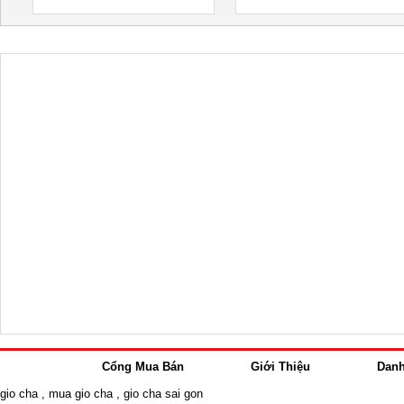
Cổng Mua Bán
Giới Thiệu
Dan
gio cha
,
mua gio cha
,
gio cha sai gon