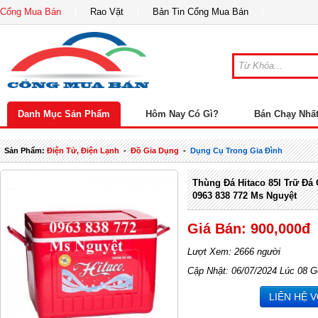
Cổng Mua Bán
Rao Vặt
Bản Tin Cổng Mua Bán
Danh Mục Sản Phẩm
Hôm Nay Có Gì?
Bán Chạy Nhấ
Sản Phẩm:
Điện Tử, Điện Lạnh
-
Đồ Gia Dụng
-
Dụng Cụ Trong Gia Đình
Thùng Đá Hitaco 85l Trữ Đá 
0963 838 772 Ms Nguyệt
Giá Bán: 900,000đ
Lượt Xem: 2666 người
Cập Nhật: 06/07/2024 Lúc 08 G
LIÊN HỆ 