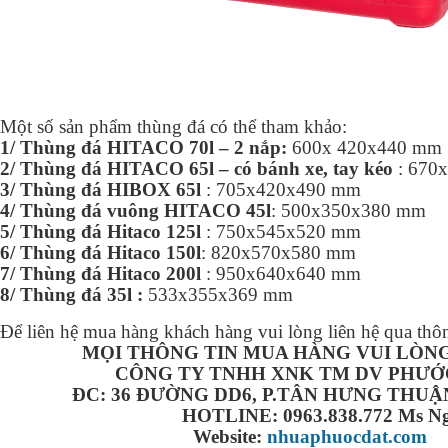
Một số sản phẩm thùng đá có thể tham khảo:
1/ Thùng đá HITACO 70l – 2 nắp:
600x 420x440 mm
2/ Thùng đá HITACO 65l – có bánh xe, tay kéo
: 670
3/ Thùng đá HIBOX 65l
: 705x420x490 mm
4/ Thùng đá vuông HITACO 45l
: 500x350x380 mm
5/ Thùng đá Hitaco 125l
: 750x545x520 mm
6/ Thùng đá Hitaco 150l
: 820x570x580 mm
7/ Thùng đá Hitaco 200l
: 950x640x640 mm
8/ Thùng đá 35l :
533x355x369 mm
Để liên hệ mua hàng khách hàng vui lòng liên hệ qua thôn
MỌI THÔNG TIN MUA HÀNG VUI LÒNG
CÔNG TY TNHH XNK TM DV PHƯỚ
ĐC: 36 ĐƯỜNG DD6, P.TÂN HƯNG THUẬ
HOTLINE: 0963.838.772 Ms Ng
Website:
nhuaphuocdat.com