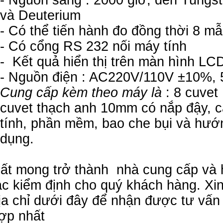
- Nguồn sáng : 2000 giờ, đèn Tungs
và Deuterium
- Có thể tiến hành đo đồng thời 8 m
- Có cổng RS 232 nối máy tính
- Kết quả hiển thị trên màn hình LC
- Nguồn điện : AC220V/110V ±10%,
Cung cấp kèm theo máy là
: 8 cuvet
cuvet thạch anh 10mm có nắp đậy, c
tính, phần mềm, bao che bụi và hướ
dụng.
ất mong trở thành nhà cung cấp và 
ác kiểm định cho quý khách hàng. Xin
ịa chỉ dưới đây để nhận được tư vấn
ợp nhất