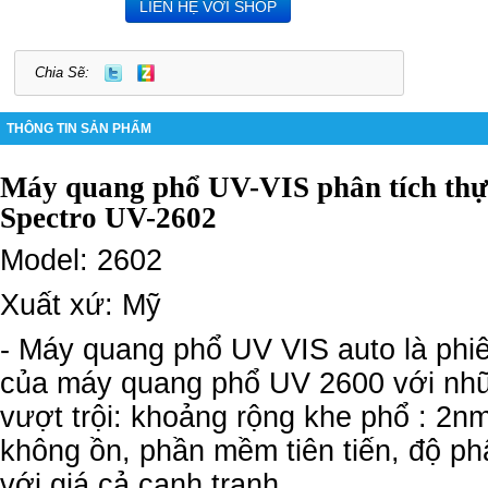
LIÊN HỆ VỚI SHOP
Chia Sẽ:
THÔNG TIN SẢN PHẨM
Máy quang phổ UV-VIS
phân tích th
Spectro UV-2602
Model: 2602
Xuất xứ: Mỹ
- Máy quang phổ UV VIS auto là phi
của máy quang phổ UV 2600 với nh
vượt trội: khoảng rộng khe phổ : 2nm,
không ồn, phần mềm tiên tiến, độ ph
với giá cả cạnh tranh.