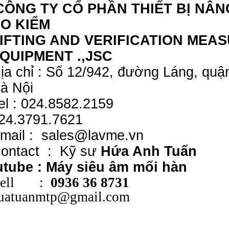
CÔNG TY CỔ PHẦN THIẾT BỊ NÂ
O KIỂM
IFTING AND VERIFICATION MEA
QUIPMENT .,JSC
ịa chỉ : Số 12/942, đường Láng, qu
à Nội
el : 024.8582.2159
24.3791.7621
mail :
sales@lavme.vn
ontact : Kỹ sư
Hứa Anh Tuấn
utube :
Máy siêu âm mối hàn
Cell :
0936 36 8731
uatuanmtp@gmail.com