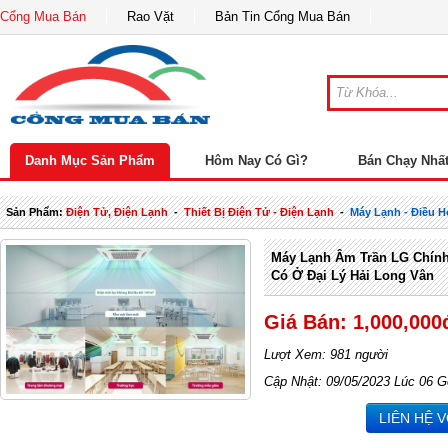
Cổng Mua Bán
Rao Vặt
Bản Tin Cổng Mua Bán
Danh Mục Sản Phẩm
Hôm Nay Có Gì?
Bán Chạy Nhấ
Sản Phẩm:
Điện Tử, Điện Lạnh
-
Thiết Bị Điện Tử - Điện Lạnh
-
Máy Lạnh - Điều H
Máy Lạnh Âm Trần LG Chính
Có Ở Đại Lý Hải Long Vân
Giá Bán: 1,000,000
Lượt Xem: 981 người
Cập Nhật: 09/05/2023 Lúc 06 G
LIÊN HỆ 