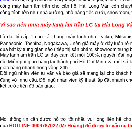
công máy lạnh âm trần cho căn hộ, Hải Long Vân còn chuy
công trình lớn như nhà xưởng, nhà hàng tiệc cưới, showroom,
Vì sao nên mua máy lạnh âm trần LG tại Hải Long V
Là đại lý cấp 1 cho các hãng máy lạnh như Daikin, Mitsubi
Panasonic, Toshiba, Nagakawa,…nên giá máy ở đây luôn rẻ n
qua bất kỳ trung gian nào ( tiếp thị sản phẩm, showroom trưng
Máy lạnh âm trần LG tại đây cam kết mới 100%, nguyên đai, n
đủ. Miễn phí giao hàng tại thành phố Hồ Chí Minh và một số 
giao hàng nhanh trong vòng 24h.
Đội ngũ nhân viên tư vấn và báo giá sẽ mang lại cho khách h
đúng với nhu cầu. Đội ngũ nhân viên kỹ thuật lắp đặt nhanh chó
kết trước tiến độ bàn giao.
Mọi thông tin cần được hỗ trợ tốt nhất, vui lòng liên hệ ch
qua
HOTLINE:0909787022 (Mr Hoàng) để được tư vấn cụ th