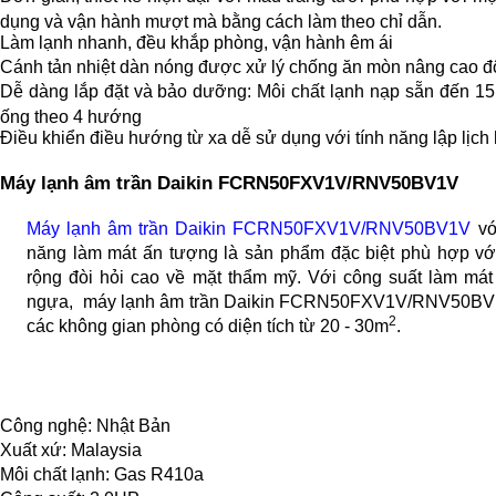
dụng và vận hành mượt mà bằng cách làm theo chỉ dẫn.
Làm lạnh nhanh, đều khắp phòng, vận hành êm ái
Cánh tản nhiệt dàn nóng được xử lý chống ăn mòn nâng cao 
Dễ dàng lắp đặt và bảo dưỡng: Môi chất lạnh nạp sẵn đến 15m
ống theo 4 hướng
Điều khiển điều hướng từ xa dễ sử dụng với tính năng lập lịch
Máy lạnh âm trần Daikin FCRN50FXV1V/RNV50BV1V
Máy lạnh âm trần Daikin FCRN50FXV1V/RNV50BV1V
với
năng làm mát ấn tượng là sản phẩm đặc biệt phù hợp vớ
rộng đòi hỏi cao về mặt thẩm mỹ. Với công suất làm má
ngựa, máy lạnh âm trần Daikin FCRN50FXV1V/RNV50BV1V
2
các không gian phòng có diện tích từ 20 - 30m
.
Công nghệ: Nhật Bản
Xuất xứ: Malaysia
Môi chất lạnh: Gas R410a