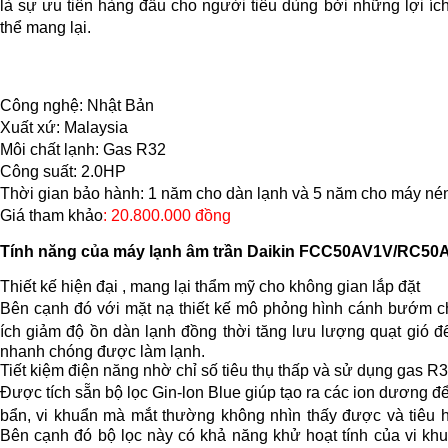
là sự ưu tiên hàng đầu cho người tiêu dùng bởi những lợi íc
thể mang lại.
Công nghệ: Nhật Bản
Xuất xứ: Malaysia
Môi chất lạnh: Gas R32
Công suất: 2.0HP
Thời gian bảo hành: 1 năm cho dàn lạnh và 5 năm cho máy né
Giá tham khảo
: 20.800.000 đồng
Tính năng của máy lạnh âm trần Daikin FCC50AV1V/RC
Thiết kế hiện đại , mang lại thẩm mỹ cho không gian lắp đặt
Bên cạnh đó với mặt nạ thiết kế mô phỏng hình cánh bướm ch
ích giảm độ ồn dàn lạnh đồng thời tăng lưu lượng quạt gió đ
nhanh chóng được làm lạnh.
Tiết kiệm điện năng nhờ chỉ số tiêu thụ thấp và sử dụng gas R
Được tích sẵn bộ lọc Gin-lon Blue giúp tạo ra các ion dương để
bẩn, vi khuẩn mà mắt thường không nhìn thấy được và tiêu h
Bên cạnh đó bộ lọc này có khả năng khử hoạt tính của vi kh