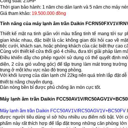
Công suất: 2.0HP
Thời gian bảo hành: 1 năm cho dàn lạnh và 5 năm cho máy né
Giá tham khảo:
19.500.000 đồng
Tính năng của máy lạnh âm trần Daikin FCRN50FXV1V/R
Thiết kế mặt nạ tinh giản với màu trắng tinh tế mang tới sự
gian khác nhau, đặc biệt là các không gian đòi hỏi cao về m
tiệc cưới, khách sạn, hoặc phòng khách của các biệt thự cao c
Cùng với thiết kế cửa thổi gió 4 chiều, đưa tới giải pháp làm má
Điều khiển dây cho phép người sử dụng có thể quyết định mở
diện, 2 cửa gió vuông góc) để tập trung làm mát trong trườn
trung ở một khu vực nào đó trong phòng.
Với khối lượng của dàn lạnh chỉ 22kg nên quá trình lắp đặt dễ
thiết bị nâng chuyên dụng.
Dàn nóng bền bỉ được phủ chống ăn mòn cực tốt.
Máy lạnh âm trần Daikin FCC50AV1V/RC50AGV1V+BC5
Máy lạnh âm trần Daikin FCC50AV1V/RC50AGV1V+BC50FV
l
được người tiêu dùng vì sở hữu nhiều ưu điểm nổi bật. Với
phẩm này rất thích hợp để lắp đặt trong những căn phòng lớ