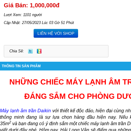
Giá Bán: 1,000,000đ
Lượt Xem: 1101 người
Cập Nhật: 27/05/2023 Lúc 03 Gờ 51 Phút
LIÊN HỆ VỚI SHOP
Chia Sẽ:
THÔNG TIN SẢN PHẨM
NHỮNG CHIẾC MÁY LẠNH ÂM TR
ĐÁNG SẮM CHO PHÒNG DƯỚ
Máy lạnh âm trần Daikin
với thiết kế độc đáo, hiện đại cùng n
thông minh đang là sự lựa chọn hàng đầu hiện nay. Nếu 
2
35m
và bạn đang có ý định sắm một chiếc máy lạnh âm trần Dai
viết dưới đây nhé. Hôm nay, Hải Long Vân sẽ điểm qua những