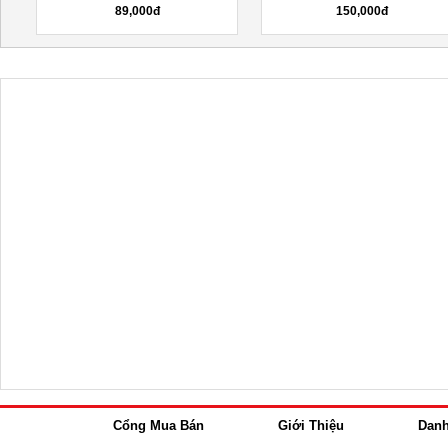
150,000đ
1,000,000đ
Cổng Mua Bán
Giới Thiệu
Dan