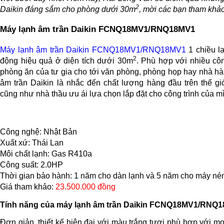
2
Daikin đáng sắm cho phòng dưới 30m
, mời các bạn tham khảo
Máy lạnh âm trần Daikin FCNQ18MV1/RNQ18MV1
Máy lạnh âm trần Daikin FCNQ18MV1/RNQ18MV1
1 chiều l
2
động hiệu quả ở diện tích dưới 30m
. Phù hợp với nhiều côn
phòng ăn của tư gia cho tới văn phòng, phòng họp hay nhà 
âm trần Daikin là nhắc đến chất lượng hàng đầu trên thế gi
cũng như nhà thầu ưu ái lựa chọn lắp đặt cho công trình của m
Công nghệ: Nhật Bản
Xuất xứ: Thái Lan
Môi chất lạnh: Gas R410a
Công suất: 2.0HP
Thời gian bảo hành: 1 năm cho dàn lạnh và 5 năm cho máy né
Giá tham khảo:
23.500.000 đồng
Tính năng của máy lạnh âm trần Daikin FCNQ18MV1/RNQ
Đơn giản, thiết kế hiện đại với màu trắng tươi phù hợp với mọi