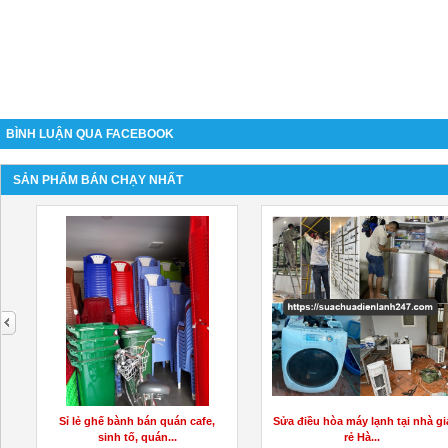
BÌNH LUẬN QUA FACEBOOK
SẢN PHẨM BÁN CHẠY NHẤT
next
Sửa điều hòa máy lạnh tại nhà giá
Giới thiệu mẫu máy lạnh tủ đứng
rẻ Hà...
mới nhất...