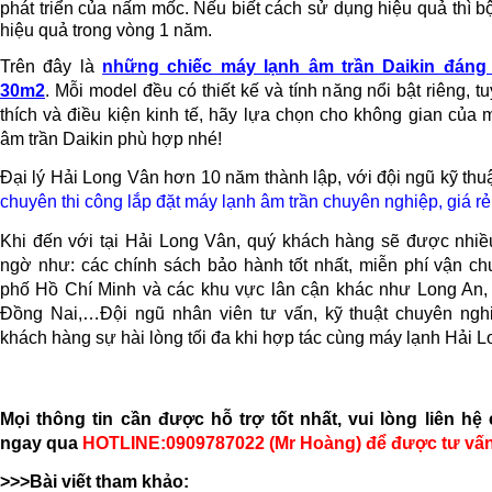
phát triển của nấm mốc. Nếu biết cách sử dụng hiệu quả thì b
hiệu quả trong vòng 1 năm.
Trên đây là
những chiếc máy lạnh âm trần Daikin đán
30m2
. Mỗi model đều có thiết kế và tính năng nổi bật riêng, 
thích và điều kiện kinh tế, hãy lựa chọn cho không gian của
âm trần Daikin phù hợp nhé!
Đại lý Hải Long Vân hơn 10 năm thành lập, với đội ngũ kỹ thu
chuyên thi công lắp đặt máy lạnh âm trần chuyên nghiệp, giá rẻ
Khi đến với tại Hải Long Vân, quý khách hàng sẽ được nhiề
ngờ như: các chính sách bảo hành tốt nhất, miễn phí vận c
phố Hồ Chí Minh và các khu vực lân cận khác như Long An,
Đồng Nai,…Đội ngũ nhân viên tư vấn, kỹ thuật chuyên ng
khách hàng sự hài lòng tối đa khi hợp tác cùng máy lạnh Hải 
Mọi thông tin cần được hỗ trợ tốt nhất, vui lòng liên hệ
ngay qua
HOTLINE:0909787022 (Mr Hoàng) để được tư vấn
>>>Bài viết tham khảo: