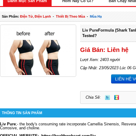
Danh Mục Sản Phẩm
Hôm Nay Có Gì?
Bán Chạy Nhấ
Sản Phẩm:
Điện Tử, Điện Lạnh
-
Thiết Bị Theo Mùa
-
Mùa Hạ
Liv PureFormula (Shark Tank
Tested?
Giá Bán: Liên hệ
Lượt Xem: 2403 người
Cập Nhật: 23/05/2023 Lúc 06 G
LIÊN HỆ 
Chia Sẽ:
THÔNG TIN SẢN PHẨM
Liv Pure
;- the body's consuming rate incorporate Camellia Sinensis, Resverat
Corrosive, and choline.
OFFICIAL WEBSITE
;
-
https://healthwebcart.com/liv