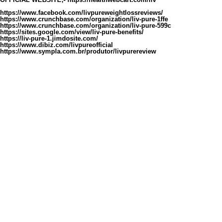
https://www.facebook.com/livpureweightlossreviews/
https://www.crunchbase.com/organization/liv-pure-1ffe
https://www.crunchbase.com/organization/liv-pure-599c
https://sites.google.com/view/liv-pure-benefits/
https://liv-pure-1.jimdosite.com/
https://www.dibiz.com/livpureofficial
https://www.sympla.com.br/produtor/livpurereview