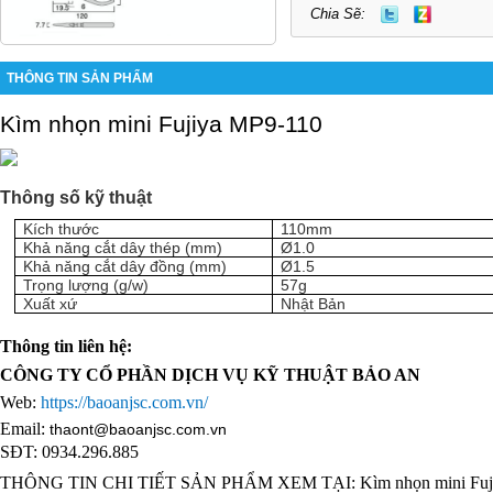
Chia Sẽ:
THÔNG TIN SẢN PHẨM
Kìm nhọn mini Fujiya MP9-110
Thông số kỹ thuật
Kích thước
110mm
Khả năng cắt dây thép (mm)
Ø1.0
Khả năng cắt dây đồng (mm)
Ø1.5
Trọng lượng (g/w)
57g
Xuất xứ
Nhật Bản
Thông tin liên hệ:
CÔNG TY CỔ PHẦN DỊCH VỤ KỸ THUẬT BẢO AN
Web:
https://baoanjsc.com.vn/
Email:
thaont@baoanjsc.com.vn
SĐT: 0934.296.885
THÔNG TIN CHI TIẾT SẢN PHẨM XEM TẠI:
Kìm nhọn mini Fu