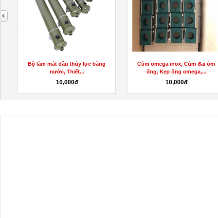
next
c
Bộ làm mát dầu thủy lực bằng
Cùm omega inox, Cùm đai ôm
nước, Thiết...
ống, Kẹp ống omega,...
10,000đ
10,000đ