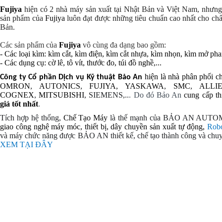
Fujiya
hiện có 2 nhà máy sản xuất tại Nhật Bản và Việt Nam, nhưng d
sản phẩm của
Fujiya
luôn đạt được những tiêu chuẩn cao nhất cho ch
Bản
.
Các sản phẩm của
Fujiya
vô cùng đa dạng bao gồm:
- Các loại
kìm
:
kìm cắt
,
kìm điện
,
kìm cắt nhựa
,
kìm nhọn
, kìm mở phan
- Các dụng cụ: cờ lê, tô vít, thước đo, túi đồ nghề,...
hiện là nhà phân phối c
Công ty Cổ phần Dịch vụ Kỹ thuật Bảo An
OMRON
,
AUTONICS
,
FUJIYA,
YASKAWA
,
SMC
,
ALLI
COGNEX
,
MITSUBISHI
, SIEMENS,..
. Do đó Bảo An
cung cấp th
giá tốt nhất
.
Tích hợp hệ thống,
Chế Tạo Máy
là thế mạnh của BẢO AN AUTO
giao
công nghệ
máy móc, thiết bị, dây chuyền sản xuất tự động,
Rob
và
máy chức năng được BẢO AN thiết kế, chế tạo thành công và chuy
XEM TẠI ĐÂY