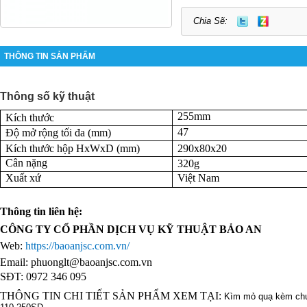
Chia Sẽ:
THÔNG TIN SẢN PHẨM
Thông số kỹ thuật
255mm
Kích thước
47
Độ mở rộng tối đa (mm)
Kích thước hộp HxWxD (mm)
290x80x20
Cân nặng
320g
Xuất xứ
Việt Nam
Thông tin liên hệ:
CÔNG TY CỔ PHẦN DỊCH VỤ KỸ THUẬT BẢO AN
Web:
https://baoanjsc.com.vn/
Email:
phuonglt@baoanjsc.com.vn
SĐT: 0972 346 095
THÔNG TIN CHI TIẾT SẢN PHẨM XEM TẠI:
Kìm mỏ quạ kèm chức