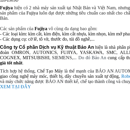
110-250SD
Fujiya
hiện có 2 nhà máy sản xuất tại Nhật Bản và Việt Nam,
nhưng 
sản phẩm của
Fujiya
luôn đạt được những tiêu chuẩn cao nhất cho ch
Bản
.
Các sản phẩm của
Fujiya
vô cùng đa dạng bao gồm:
- Các loại
kìm
:
kìm cắt
,
kìm điện
,
kìm cắt nhựa
,
kìm nhọn
, kìm mở phan
- Các dụng cụ: cờ lê, tô vít, thước đo, túi đồ nghề,...
Công ty Cổ phần Dịch vụ Kỹ thuật Bảo An
hiện là nhà phân p
đoàn
OMRON
,
AUTONICS
,
FUJIYA,
YASKAWA
,
SMC
,
ALL
COGNEX
,
MITSUBISHI
, SIEMENS,..
. Do đó Bảo An
cung cấp th
giá tốt nhất
.
Tích hợp hệ thống,
Chế Tạo Máy
là thế mạnh của BẢO AN AUTO
giao
công nghệ
máy móc, thiết bị, dây chuyền sản xuất tự động,
Rob
và
máy chức năng được BẢO AN thiết kế, chế tạo thành công và chuy
XEM TẠI ĐÂY