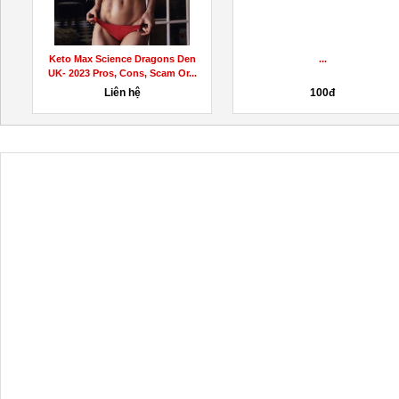
B
Keto Max Science Dragons Den
...
UK- 2023 Pros, Cons, Scam Or...
Liên hệ
100đ