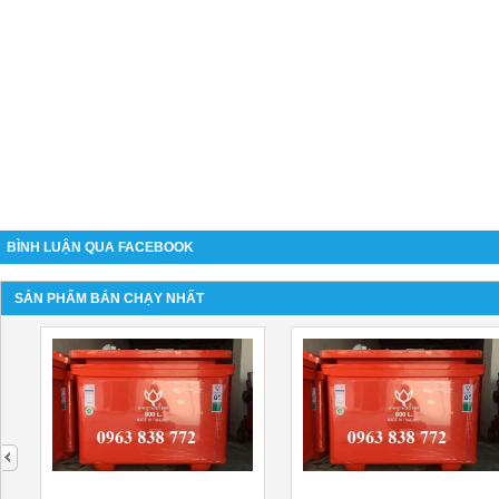
BÌNH LUẬN QUA FACEBOOK
SẢN PHẨM BÁN CHẠY NHẤT
next