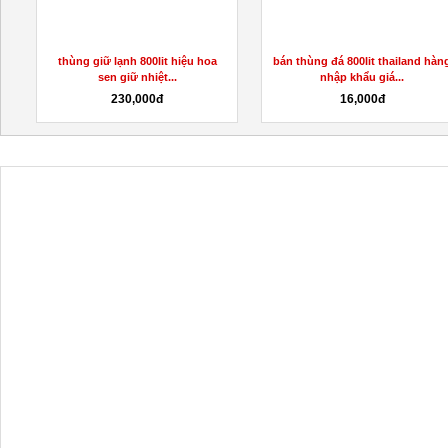
LẠNH BẢO QUẢN
Kho lạnh là gì?
3 PHƯƠNG PH
L
n hệ
Liên hệ
Liê