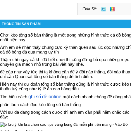
Chia Sẽ:
THÔNG TIN SẢN PHẨM
Chơi kèo tổng số bàn thắng là một trong những hình thức cá độ bóng
nhất hiện nay.
Anh em sẽ nhận thấy chúng cực kỳ thân quen sau lúc đọc những chỉ
cá độ bóng đá qua mạng uy tín
Thậm chí ngay cả khi đã biết chơi thì cũng đừng bỏ qua những mẹo
chuyên gia mách nhỏ trong bài viết này nhé.
đề cập như vậy tức thị ta không cần để ý đội nào thắng, đội nào thua
chỉ cần Quan sát tổng số bàn thắng để tính điểm.
Hiện nay thì dự đoán tổng số bàn thắng cũng là hình thức cược kèo
thuần tuý cũng như tỷ lệ ăn cao hàng đầu.
ghi số đề online
Tìm hiểu cách
một cách nhanh chóng để dàng nhấ
phân tách cách đọc kèo tổng số bàn thắng
Với sự đa dạng trong cách cược thì anh em cần phải nắm chắc các
đây: