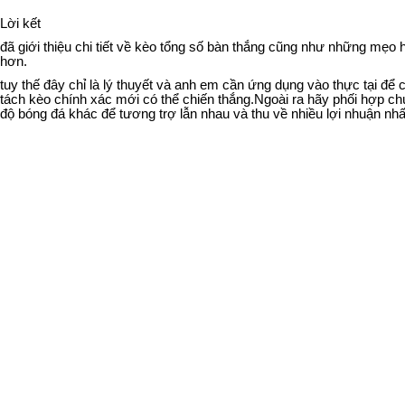
Lời kết
đã giới thiệu chi tiết về kèo tổng số bàn thắng cũng như những mẹo h
hơn.
tuy thế đây chỉ là lý thuyết và anh em cần ứng dụng vào thực tại để 
tách kèo chính xác mới có thể chiến thắng.Ngoài ra hãy phối hợp ch
độ bóng đá khác để tương trợ lẫn nhau và thu về nhiều lợi nhuận nhấ