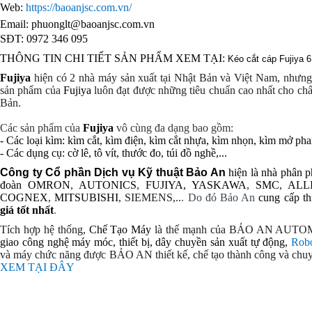
Web:
https://baoanjsc.com.vn/
Email:
phuonglt@baoanjsc.com.vn
SĐT: 0972 346 095
THÔNG TIN CHI TIẾT SẢN PHẨM XEM TẠI:
Kéo cắt cáp Fujiya 
Fujiya
hiện có 2 nhà máy sản xuất tại Nhật Bản và Việt Nam,
nhưng 
sản phẩm của
Fujiya
luôn đạt được những tiêu chuẩn cao nhất cho ch
Bản
.
Các sản phẩm của
Fujiya
vô cùng đa dạng bao gồm:
- Các loại
kìm
:
kìm cắt
,
kìm điện
,
kìm cắt nhựa
,
kìm nhọn
, kìm mở phan
- Các dụng cụ: cờ lê, tô vít, thước đo, túi đồ nghề,...
Công ty Cổ phần Dịch vụ Kỹ thuật Bảo An
hiện là nhà phân p
đoàn
OMRON
,
AUTONICS
,
FUJIYA,
YASKAWA
,
SMC
,
ALL
COGNEX
,
MITSUBISHI
, SIEMENS,..
. Do đó Bảo An
cung cấp th
giá tốt nhất
.
Tích hợp hệ thống,
Chế Tạo Máy
là thế mạnh của BẢO AN AUTO
giao
công nghệ
máy móc, thiết bị, dây chuyền sản xuất tự động,
Rob
và
máy chức năng được BẢO AN thiết kế, chế tạo thành công và chuy
XEM TẠI ĐÂY