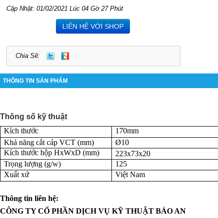
Cập Nhật: 01/02/2021 Lúc 04 Gờ 27 Phút
LIÊN HỆ VỚI SHOP
Chia Sẽ:
THÔNG TIN SẢN PHẨM
Thông số kỹ thuật
Kích thước
170mm
Khả năng cắt cáp VCT (mm)
Ø10
Kích thước hộp HxWxD (mm)
223x73x20
Trọng lượng (g/w)
125
Xuất xứ
Việt Nam
Thông tin liên hệ:
CÔNG TY CỔ PHẦN DỊCH VỤ KỸ THUẬT BẢO AN