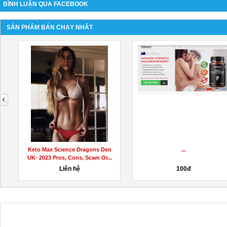
BÌNH LUẬN QUA FACEBOOK
SẢN PHẨM BÁN CHẠY NHẤT
next
B
Keto Max Science Dragons Den
...
UK- 2023 Pros, Cons, Scam Or...
Liên hệ
100đ