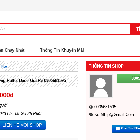
án Chạy Nhất
Thông Tin Khuyến Mãi
THÔNG TIN SHOP
y Học
090
ng Pallet Deco Giá Rẻ 0905681595
,000đ
gười
0905681595
2023 Lúc 09 Gờ 25 Phút
Ko.mhtp@gmail.com
LIÊN HỆ VỚI SHOP
Gửi Tin Nh