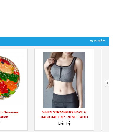
xem thêm
eto Gummies
WHEN STRANGERS HAVE A
Tuyển Trợ lý Sa
gation
HABITUAL EXPERIENCE WITH
triệu/ t
PROTETOX
đ
Liên hệ
60,000