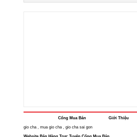
Cổng Mua Bán
Giới Thiệu
gio cha
,
mua gio cha
,
gio cha sai gon
Website Bán Hàng Trực Tuyến Cổng Mua Bán