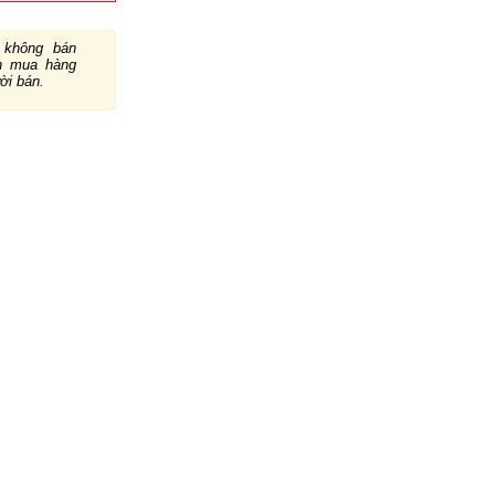
không bán
ch mua hàng
ười bán.