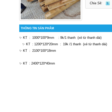
Chia Sẽ:
THÔNG TIN SẢN PHẨM
✨ KT : 1000*100*9mm : 9k/1 thanh (xẻ từ thanh dài)
✨ KT : 1200*120*20mm : 19k /1 thanh (xẻ từ thanh dài)
✨ KT : 2100*100*18mm
✨ KT : 2400*120*40mm