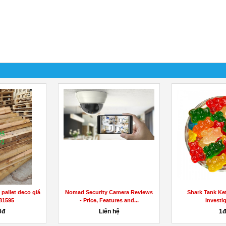
pallet deco giá
Nomad Security Camera Reviews
Shark Tank K
81595
- Price, Features and...
Investi
0đ
Liên hệ
1