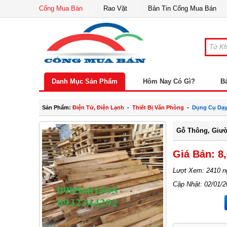
Cổng Mua Bán
Rao Vặt
Bản Tin Cổng Mua Bán
Danh Mục Sản Phẩm
Hôm Nay Có Gì?
B
Sản Phẩm:
Điện Tử, Điện Lạnh
-
Thiết Bị Văn Phòng
-
Dụng Cụ Dạ
Gỗ Thông, Giườ
Giá Bán: 8
Lượt Xem: 2410 n
Cập Nhật: 02/01/