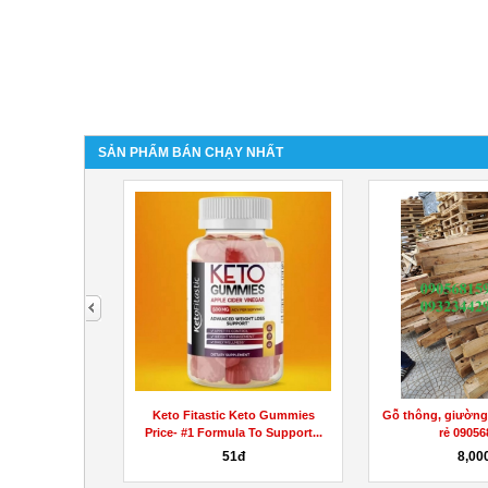
SẢN PHẨM BÁN CHẠY NHẤT
next
Review/
es (Canada &
Keto Fitastic Keto Gummies
Gỗ thông, giường 
apid Weight...
Price- #1 Formula To Support...
rẻ 09056
51đ
8,00