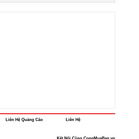
Liên Hệ Quảng Cáo
Liên Hệ
Kết Nối Cùng CongMuaBan.vn