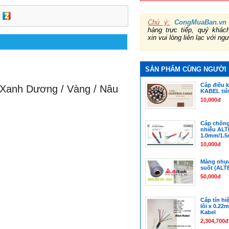
Chú ý:
CongMuaBan.vn
hàng trực tiếp, quý khá
xin vui lòng liên lạc với ng
SẢN PHẨM CÙNG NGƯỜI
Cáp điều 
/ Xanh Dương / Vàng / Nâu
KABEL tiê
10,000đ
Cáp chống
nhiễu ALT
1.0mm/1.
10,000đ
Màng nhựa
suốt (ALT
50,000đ
Cáp tín hi
lõi x 0.22
Kabel
2,304,700đ