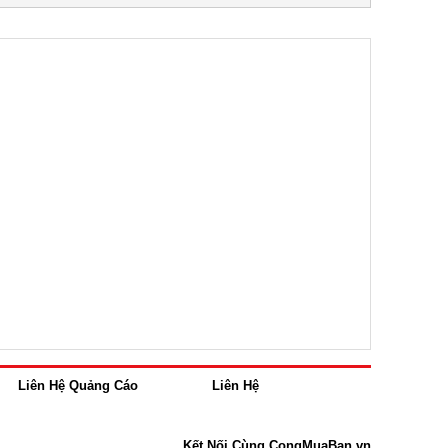
Liên Hệ Quảng Cáo
Liên Hệ
Kết Nối Cùng CongMuaBan.vn