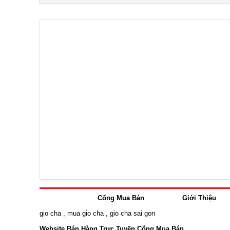
Cổng Mua Bán
Giới Thiệu
gio cha
,
mua gio cha
,
gio cha sai gon
Website Bán Hàng Trực Tuyến Cổng Mua Bán