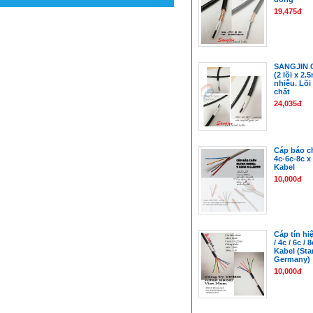
19,475đ
SANGJIN
(2 lõi x 2
nhiễu. Lõ
chất
24,035đ
Cáp báo ch
4c-6c-8c x
Kabel
10,000đ
Cáp tín hi
/ 4c / 6c /
Kabel (Sta
Germany)
10,000đ