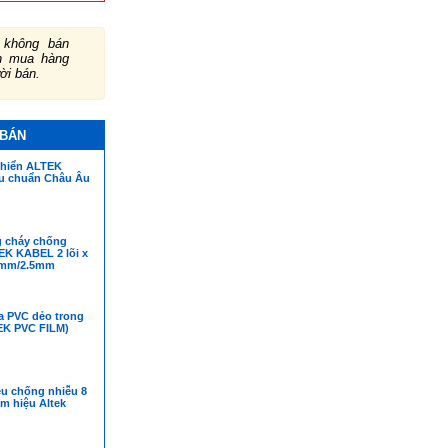
không bán
ch mua hàng
ười bán.
 BÁN
khiển ALTEK
u chuẩn Châu Âu
 cháy chống
EK KABEL 2 lõi x
5mm/2.5mm
 PVC dẻo trong
EK PVC FILM)
ệu chống nhiễu 8
mm hiệu Altek