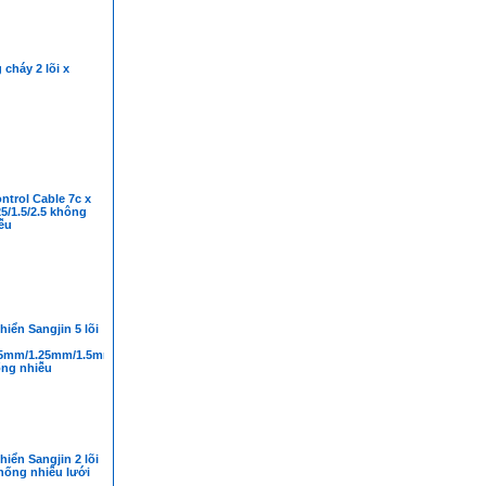
cháy 2 lõi x
ntrol Cable 7c x
25/1.5/2.5 không
ễu
hiển Sangjin 5 lõi
75mm/1.25mm/1.5mm/2.5mm
ng nhiễu
hiển Sangjin 2 lõi
hống nhiễu lưới