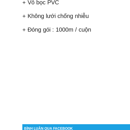
+ Vỏ bọc PVC
+ Không lưới chống nhiễu
+ Đóng gói : 1000m / cuộn
BÌNH LUẬN QUA FACEBOOK