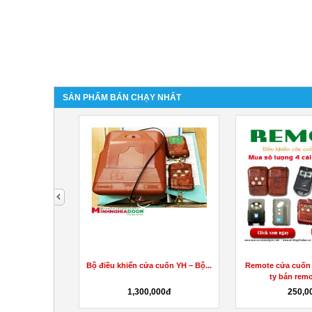
SẢN PHẨM BÁN CHẠY NHẤT
next
oăng Graphite,
Bộ điều khiển cửa cuốn YH – Bộ...
Remote cửa cuốn 
 trơn,...
ty bán remo
hệ
1,300,000đ
250,0