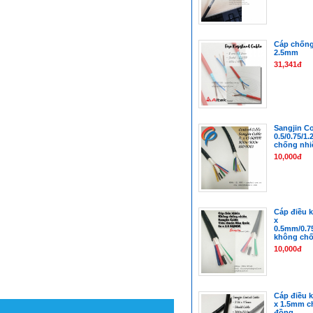
Cáp chống 
2.5mm
31,341đ
Sangjin Co
0.5/0.75/1.
chống nhi
10,000đ
Cáp điều k
x
0.5mm/0.
không chố
10,000đ
Cáp điều k
x 1.5mm c
đồng