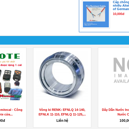
Cáp chống
nhiễu Alte
of German
10,000đ
mitecal - Công
Vòng bi RENK: EFNLQ 14-140,
Dây Dẫn Nước Ino
te cửa...
EFNLK 11-110, EFNLQ 11-125,...
Nước Ch
00đ
Liên hệ
100,0