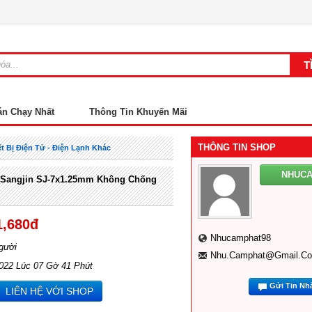
án Chạy Nhất
Thông Tin Khuyến Mãi
THÔNG TIN SHOP
ết Bị Điện Tử - Điện Lạnh Khác
NHUC
 Sangjin SJ-7x1.25mm Không Chống
1,680đ
Nhucamphat98
gười
Nhu.camphat@gmail.c
2022 Lúc 07 Gờ 41 Phút
Gửi Tin Nh
LIÊN HỆ VỚI SHOP