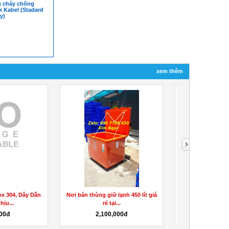
 cháy chống
k Kabel (Stadard
y)
xem thêm
x 304, Dây Dẫn
Nơi bán thùng giữ lạnh 450 lít giá
Nơi bán thùng nh
ịu...
rẻ tại...
lít tại 
00đ
2,100,000đ
850,