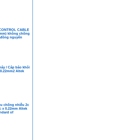
 CONTROL CABLE
.5mm) không chống
i đồng nguyên
áy / Cáp báo khói
 0.22mm2 Altek
ệu chống nhiễu 2c
 8c x 0.22mm Altek
ndard of