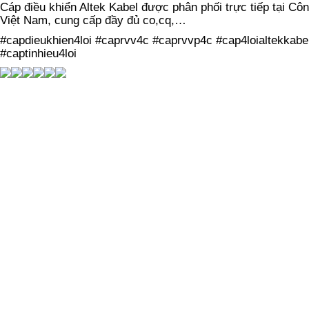
Cáp điều khiển Altek Kabel được phân phối trực tiếp tại Cô
Việt Nam, cung cấp đầy đủ co,cq,…
#capdieukhien4loi #caprvv4c #caprvvp4c #cap4loialtekkabe
#captinhieu4loi