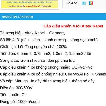
Chia Sẽ:
THÔNG TIN SẢN PHẨM
Cáp điều khiển 4 lõi Altek Kabel
Thương hiệu: Altek Kabel – Germany
Số lõi: 4 lõi (nâu + đen + xanh dương + vàng sọc xanh)
Chất liệu: Lõi đồng nguyên chất 100%
Tiết diện: 0.5mm2, 0.75mm2, 1.0mm2, 1.5mm2 / lõi
Sợi gia cố: Gồm nhiều sợi độn pp chịu lực
Cáp điều khiển 4 lõi không chống nhiễu: Cu/Pvc/Pvc
Cáp điều khiển 4 lõi có chống nhiễu: Cu/Pvc/Al Foil + Shiel
Vỏ cáp: Màu ghi, in đầy đủ thương hiệu, thông số dây
Điện áp: 300/500V
Tiêu chuẩn: Ce
Đóng gói: 1000m/cuộn