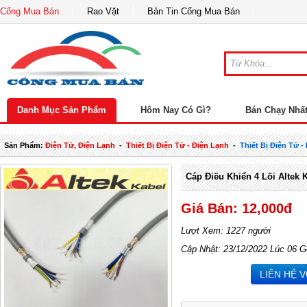
Cổng Mua Bán
Rao Vặt
Bản Tin Cổng Mua Bán
Danh Mục Sản Phẩm
Hôm Nay Có Gì?
Bán Chạy Nhấ
Sản Phẩm:
Điện Tử, Điện Lạnh
-
Thiết Bị Điện Tử - Điện Lạnh
-
Thiết Bị Điện Tử 
Cáp Điều Khiển 4 Lõi Altek 
Giá Bán: 12,000đ
Lượt Xem: 1227 người
Cập Nhật: 23/12/2022 Lúc 06 G
LIÊN HỆ 