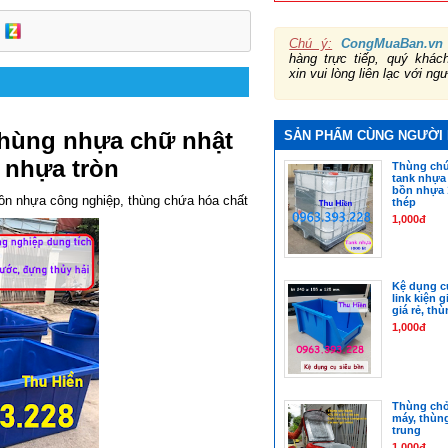
Chú ý:
CongMuaBan.vn
hàng trực tiếp, quý khá
xin vui lòng liên lạc với ng
thùng nhựa chữ nhật
SẢN PHẨM CÙNG NGƯỜI
 nhựa tròn
Thùng chứa
tank nhựa I
bồn nhựa 
bồn nhựa công nghiệp, thùng chứa hóa chất
thép
1,000đ
Kệ dụng c
link kiện g
giá rẻ, th
1,000đ
Thùng chở
máy, thùn
trung
1,000đ