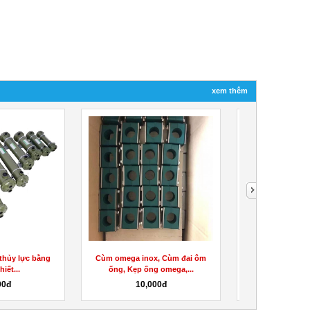
xem thêm
thủy lực bằng
Cùm omega inox, Cùm đai ôm
Máy bơm thủy lự
iết...
ống, Kẹp ống omega,...
lực, Các 
00đ
10,000đ
10,0