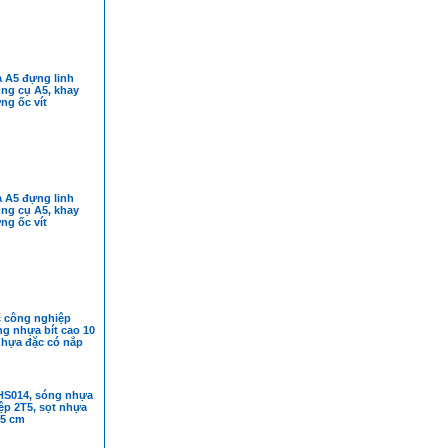
 A5 đựng linh
ụng cụ A5, khay
ng ốc vít
 A5 đựng linh
ụng cụ A5, khay
ng ốc vít
 công nghiệp
g nhựa bít cao 10
nhựa đặc có nắp
HS014, sóng nhựa
ệp 2T5, sọt nhựa
25 cm