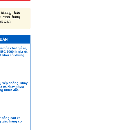
không bán
ch mua hàng
ười bán.
 BÁN
 hóa chất giá rẻ,
BC 1000 lít giá rẻ,
1 khối có khung
ụ xếp chồng, khay
iá rẻ, khay nhựa
ùng nhựa đặc
 hàng sau xe
g giao hàng cỡ