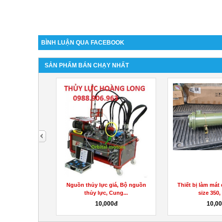
BÌNH LUẬN QUA FACEBOOK
SẢN PHẨM BÁN CHẠY NHẤT
next
, Cùm kẹp ống
Nguồn thủy lực giá, Bộ nguồn
Thiết bị làm mát
treo...
thủy lực, Cung...
size 350, 
0đ
10,000đ
10,0