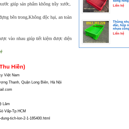
sóng rỗng
ước giúp sản phẩm không trầy xước,
Liên hệ
ng bên trong,Không độc hại, an toàn
.
Thùng nhự
đặc, hộp 
nhựa công
Liên hệ
c vào nhau giúp tiết kiệm được diện
hệ
(Thu Hiền)
ky Việt Nam
ượng Thanh, Quận Long Biên, Hà Nội
ail.com
ệ Lâm
-Gò Vấp-Tp.HCM
dung-tich-lon-2-1-185400.html