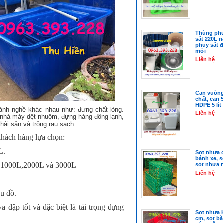
Thùng phu
sắt 220L 
phuy sắt đ
mới
Liên hệ
Can vuông
chất, can 
HDPE 5 lít
ành nghề khác nhau như: đựng chất lỏng,
Liên hệ
g nhà máy dệt nhuộm, đựng hàng đông lạnh,
hải sản và trồng rau sạch.
khách hàng lựa chọn:
L.
Sọt nhựa 
bánh xe, 
 1000L,2000L và 3000L
sọt nhựa 
Liên hệ
u đồ.
ập tốt và đặc biệt là tải trọng đựng
Sọt nhựa H
cm, sọt bà