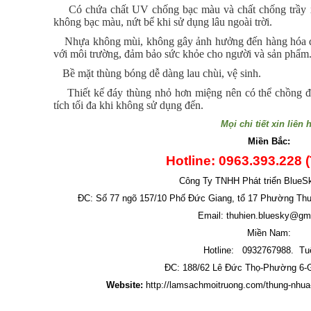
- Có chứa chất UV chống bạc màu và chất chống trầy x
không bạc màu, nứt bể khi sử dụng lâu ngoài trời.
- Nhựa không mùi, không gây ảnh hưởng đến hàng hóa đự
với môi trường, đảm bảo sức khỏe cho người và sản phẩm
- Bề mặt thùng bóng dễ dàng lau chùi, vệ sinh.
- Thiết kế đáy thùng nhỏ hơn miệng nên có thể chồng đượ
tích tối đa khi không sử dụng đến.
Mọi chi tiết xin liên 
Miền Bắc:
Hotline: 0963.393.228 
Công Ty TNHH Phát triển BlueS
ĐC: Số 77 ngõ 157/10 Phố Đức Giang, tổ 17 Phường Th
Email: thuhien.bluesky@gm
Miền Nam:
Hotline: 0932767988. Tu
ĐC: 188/62 Lê Đức Thọ-Phường 6
Website:
http://lamsachmoitruong.com/thung-nhua-