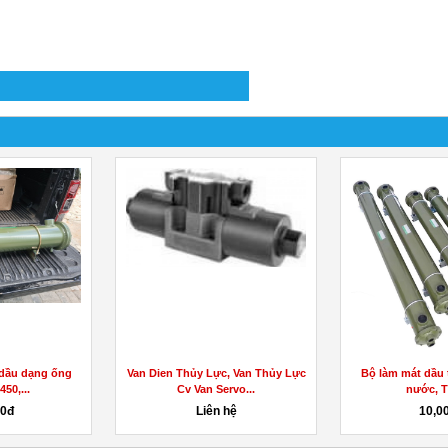
 dầu dạng ống
Van Dien Thủy Lực, Van Thủy Lực
Bộ làm mát dầu 
450,...
Cv Van Servo...
nước, Th
00đ
Liên hệ
10,0