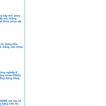
y nắp mở, phuy
nắp mở, thùng
ai khóa, phuy sắt
 5L đựng hóa
5L trắng, can nhựa
công nghiệp 8
sóng nhựa HS022,
rỗng đựng hàng
S008, sọt cao 15
y hàng siêu thị,