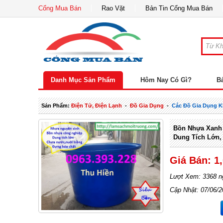
Cổng Mua Bán
Rao Vặt
Bản Tin Cổng Mua Bán
Danh Mục Sản Phẩm
Hôm Nay Có Gì?
B
Sản Phẩm:
Điện Tử, Điện Lạnh
-
Đồ Gia Dụng
-
Các Đồ Gia Dụng 
Bồn Nhựa Xanh
Dung Tích Lớn,
Giá Bán: 1
Lượt Xem: 3368 n
Cập Nhật: 07/06/