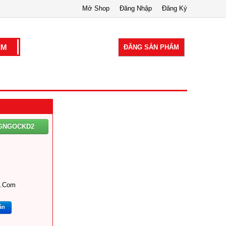
Mở Shop
Đăng Nhập
Đăng Ký
ĐĂNG SẢN PHẨM
GNGOCKD2
l.com
ắn