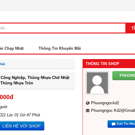
án Chạy Nhất
Thông Tin Khuyến Mãi
THÔNG TIN SHOP
Khác
PHUON
 Công Nghiệp, Thùng Nhựa Chữ Nhật
 Thùng Nhựa Tròn
,000đ
Phuongngockd2
gười
Phuongngoc.kd2@gmai
2021 Lúc 01 Gờ 47 Phút
Gửi Tin Nh
LIÊN HỆ VỚI SHOP