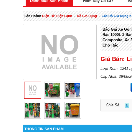
Danh Mục Sản Phẩm
Hôm Nay Có Gì?
B
Sản Phẩm:
Điện Tử, Điện Lạnh
-
Đồ Gia Dụng
-
Các Đồ Gia Dụng 
Báo Giá Xe Go
Rác 1000L 3 Bá
Composite, Xe 
Chở Rác
Giá Bán: L
Lượt Xem: 1241 n
Cập Nhật: 29/05/
Chia Sẽ:
THÔNG TIN SẢN PHẨM