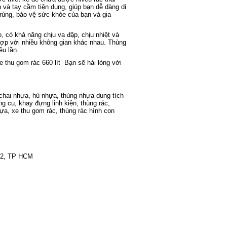
 và tay cầm tiện dụng, giúp bạn dễ dàng di
trùng, bảo vệ sức khỏe của bạn và gia
có khả năng chịu va đập, chịu nhiệt và
ợp với nhiều không gian khác nhau. Thùng
ều lần.
e thu gom rác 660 lít
Bạn sẽ hài lòng với
chai nhựa
,
hủ nhựa
,
thùng nhựa dung tích
ng cụ
,
khay đựng linh kiện
,
thùng rác
,
hựa
,
xe thu gom rác
,
thùng rác hình con
Q12, TP HCM