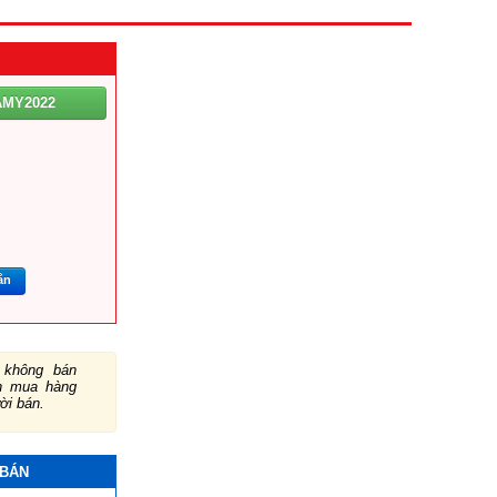
AMY2022
ắn
không bán
ch mua hàng
ười bán.
 BÁN