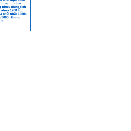
 nhựa nuôi hải
g nhựa dung tích
nhựa 1700 lít,
a chữ nhật 1250l,
3000l, thùng
ít