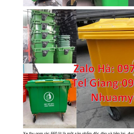
Xe thu gom rác 660 lít
là một sản phẩm độc đáo và tiện lợi, đượ