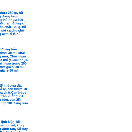
hiệt,
nhựa 250 gr, hũ
g đựng kem
g Hũ nhựa 100
50 gram đựng xí
a chất 100 g, hũ
 sốt cà chua,hũ
axit, sỉ lẻ hũ
r
l đựng hóa
nhựa 30 ml, chai
 môi, Chai nhựa
c thú y,Chai nhựa
ai nhựa trong 250
hựa giá sỉ 30 ml,
giá rẻ 30 ml,
5 lít đựng dầu
iá rẻ, can nhựa 18
óa chất,Can hdpe
 Can vuông 25l
 bón, can 25l
 dẹp 30l đựng sữa
linh kiện, kệ
iện ốc vít, khay
đinh tán, Kệ duy