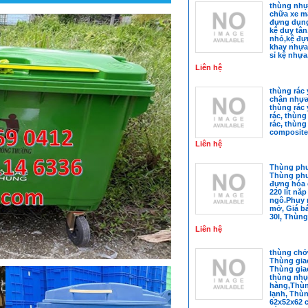
thùng nhự
chữa xe má
đựng dụng
kệ duy tân
nhỏ,kệ đựn
khay nhựa 
sỉ kệ nhựa
khay phụ 
Liên hệ
thùng rác y
chân nhự
thùng rác y
rác, thùng
rác, thùng 
composite
Liên hệ
Thùng phu
Thùng phuy
đựng hóa 
220 lít nắ
ngô.Phuy n
mở, Giá b
30l, Thùng
Thùng Ph
Liên hệ
thùng chở
Thùng gia
Thùng giao
thùng nhự
hàng,Thù
lạnh, Thù
62x52x62 