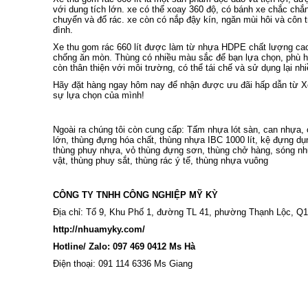
với dung tích lớn. xe có thể xoay 360 độ, có bánh xe chắc chắn
chuyển và đổ rác. xe còn có nắp đậy kín, ngăn mùi hôi và côn 
đình.
Xe thu gom rác 660 lít
được làm từ nhựa HDPE chất lượng cao, 
chống ăn mòn. Thùng có nhiều màu sắc để bạn lựa chọn, phù h
còn thân thiện với môi trường, có thể tái chế và sử dụng lại nhi
Hãy đặt hàng ngay hôm nay để nhận được ưu đãi hấp dẫn từ
X
sự lựa chọn của mình!
Ngoài ra chúng tôi còn cung cấp:
Tấm nhựa lót sàn
,
can nhựa
,
lớn
,
thùng đựng hóa chất
,
thùng nhựa IBC 1000 lít
,
kệ đựng dụ
thùng phuy nhựa
,
vỏ thùng đựng sơn
,
thùng chở hàng
,
sóng n
vật
,
thùng phuy sắt
,
thùng rác ý tế
,
thùng nhựa vuông
CÔNG TY TNHH CÔNG NGHIỆP MỸ KỲ
Địa chỉ: Tổ 9, Khu Phố 1, đường TL 41, phường Thạnh Lộc, 
http://nhuamyky.com/
Hotline/ Zalo: 097 469 0412 Ms Hà
Điện thoại: 091 114 6336 Ms Giang