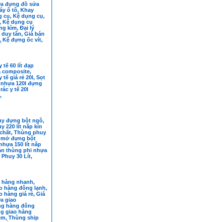
a đựng đồ sửa
y ô tô, Khay
 cụ, Kệ dụng cụ,
, Kệ dụng cụ
g kìm, Đại lý
duy tân, Giá bán
, Kệ đựng ốc vít,
tùng
 tế 60 lít đạp
a composite,
 tế giá rẻ 20l, Sọt
 nhựa 120l đựng
rác y tế 20l
,
y đựng bột ngô,
 220 lít nắp kín
chất, Thùng phuy
p mở đựng bột
hựa 150 lít nắp
án thùng phi nhựa
 Phuy 30 Lít,
uy
 hàng nhanh,
o hàng đông lạnh,
 hàng giá rẻ, Giá
a giao
ng hàng đông
ng giao hàng
cm, Thùng ship