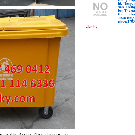
lít, Thùng
sản, Thùn
lớn,Thùng 
thùng nhự
Thau nhựa 
nhựa 1700 l
Liên hệ
c thiết kế để chứa được nhiều rác thải