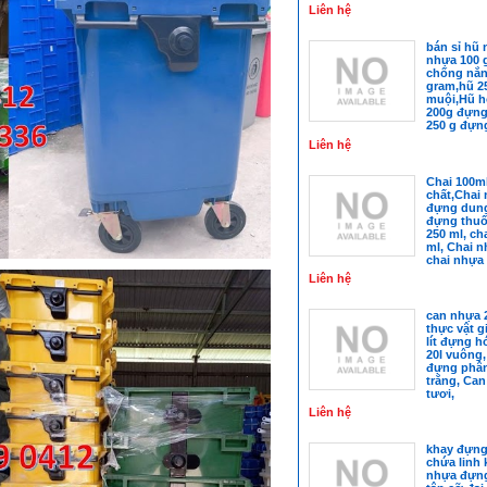
hàng giữ n
Liên hệ
bán sỉ hũ 
nhựa 100 
chống nắn
gram,hũ 2
muội,Hũ hó
200g đựng
250 g đựng 
nhựa 250g
Liên hệ
Chai 100m
chất,Chai 
đựng dung
đựng thuố
250 ml, ch
ml, Chai n
chai nhựa 
Liên hệ
can nhựa 2
thực vật g
lít đựng h
20l vuông,
đựng phân
trắng, Can
tươi,
Liên hệ
khay đựng 
chứa linh k
nhựa đựng 