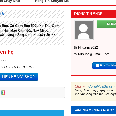
án Chạy Nhất
Thông Tin Khuyến Mãi
THÔNG TIN SHOP
Khác
NHU
m Rác, Xe Gom Rác 500L,Xe Thu Gom
nh Hơi Màu Cam Đẩy Tay Nhựa
Rác Công Cộng 660 Lít, Giá Bán Xe
Nhuamy2022
iên hệ
Mrsunb@gmail.com
gười
Gửi Tin Nh
2023 Lúc 09 Gờ 03 Phút
LIÊN HỆ VỚI SHOP
Chú ý:
CongMuaBan.vn
hàng trực tiếp, quý khá
xin vui lòng liên lạc với ng
SẢN PHẨM CÙNG NGƯỜI