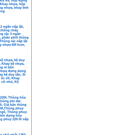
̣i,Kệ A5, hộp đựng
 Khay nhựa, hộp
g nhựa, khay linh
ựng
2 ngăn nắp lật,
 chống cháy
g rác 3 ngăn
, phân phối thùng
Thùng rác nắp lật
g nhựa 60l hcm,
ệ nhựa, kệ duy
n, Khay kệ nhựa,
ng rẻ bền
nhựa đựng dụng
ay kệ duy tân, Sỉ
 ốc vít, Khay
 cỡ nhỏ, Kệ
y ốc
220l, Thùng hóa
 thùng phi đai
ít, Giá bán thùng
50l,Thùng phuy
ngô, Thùng phuy
p kín đựng hóa
g phuy 220 lít nắp
a chữ nhật 1250