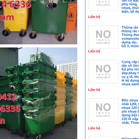
tân cỡ đa
phụ tùng,
nhựa, thùn
kiện, kệ đ
Liên hệ
Thùng rác 
thùng rác
Thùng đựn
composite
đựng rác, 
bộ 3, thùn
Liên hệ
Cung cấp k
tân cỡ lớ
Kệ phụ tù
đẹp,khay 
cụ y tế, kh
lẻ kệ đựng
nhựa xanh
nhựa, Kha
Liên hệ
Bồn nhựa 
chất 120l,
nhựa 120 l
phi nhựa 
đựng bột 
220 lít nắ
chất, Thùn
mở đựng
Liên hệ
thùng nhự