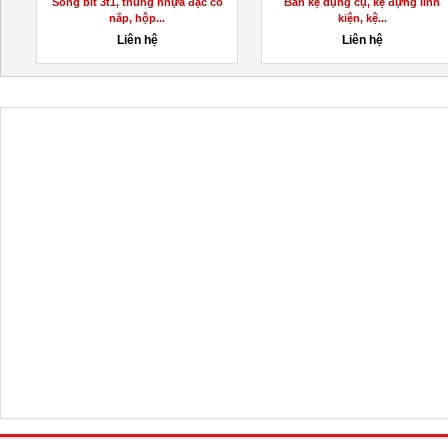
Sóng bít 3t1, thùng nhựa đặc có
Bán kệ dụng cụ, kệ đựng linh
nắp, hộp...
kiện, kệ...
Liên hệ
Liên hệ