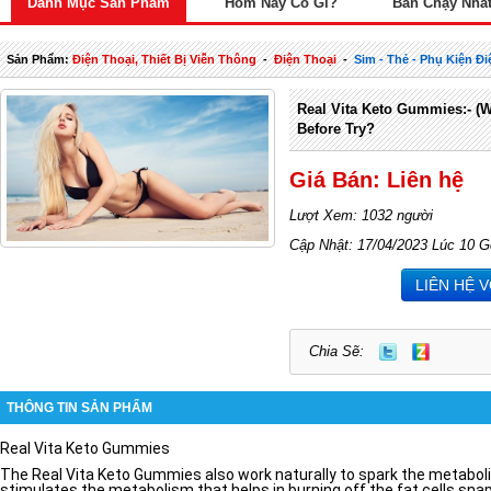
Danh Mục Sản Phẩm
Hôm Nay Có Gì?
Bán Chạy Nhấ
Sản Phẩm:
Điện Thoại, Thiết Bị Viễn Thông
-
Điện Thoại
-
Sim - Thẻ - Phụ Kiện Đi
Real Vita Keto Gummies:- (
Before Try?
Giá Bán: Liên hệ
Lượt Xem: 1032 người
Cập Nhật: 17/04/2023 Lúc 10 G
LIÊN HỆ 
Chia Sẽ:
THÔNG TIN SẢN PHẨM
Real Vita Keto Gummies
The Real Vita Keto Gummies also work naturally to spark the metabolic
stimulates the metabolism that helps in burning off the fat cells snapp