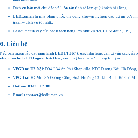
Dịch vụ hậu mãi chu đáo và luôn tận tình sẽ làm quý khách hài lòng.
LEDLumen
là nhà phân phối, thi công chuyên nghiệp các dự án với n
tranh – dịch vụ tốt nhất.
Là đối tác tin cậy của các khách hàng lớn như Viettel, CENGroup, FPT,…
6. Liên hệ
Nếu bạn muốn lắp đặt
màn hình LED P1.667 trong nhà
hoặc cần tư vấn các giải
nhà
,
màn hình LED ngoài trời
khác, vui lòng liên hệ với chúng tôi qua:
VPGD tại Hà Nội:
D04-L34 An Phú Shopvilla, KĐT Dương Nội, Hà Đông,
VPGD tại HCM:
18A Đường Cộng Hoà, Phường 13, Tân Bình, Hồ Chí Mi
Hotline:
0343.512.388
Email:
contact@ledlumen.vn