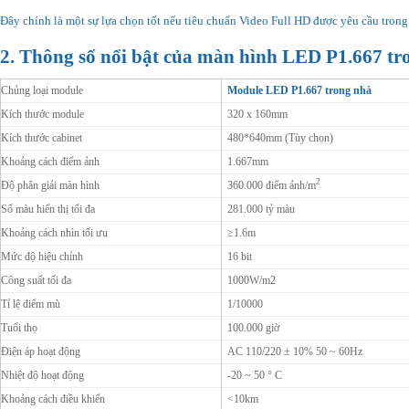
Đây chính là một sự lựa chọn tốt nếu tiêu chuẩn Video Full HD được yêu cầu trong
2. Thông số nổi bật của màn hình LED P1.667 tr
Chủng loại module
Module LED P1.667 trong nhà
Kích thước module
320 x 160mm
Kích thước cabinet
480*640mm (Tùy chọn)
Khoảng cách điểm ảnh
1.667mm
2
Độ phân giải màn hình
360.000 điểm ảnh/m
Số màu hiển thị tối đa
281.000 tỷ màu
Khoảng cách nhìn tối ưu
≥1.6m
Mức độ hiệu chỉnh
16 bit
Công suất tối đa
1000W/m2
Tỉ lệ điểm mù
1/10000
Tuổi thọ
100.000 giờ
Điện áp hoạt động
AC 110/220 ± 10% 50 ~ 60Hz
Nhiệt độ hoạt động
-20 ~ 50 ° C
Khoảng cách điều khiển
<10km