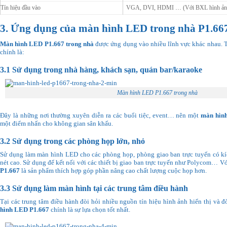
Tín hiệu đầu vào
VGA, DVI, HDMI … (Với BXL hình ản
3. Ứng dụng của màn hình LED trong nhà P1.66
Màn hình LED P1.667
trong nhà
được ứng dụng vào nhiều lĩnh vực khác nhau. T
chính là:
3.1 Sử dụng trong nhà hàng, khách sạn, quán bar/karaoke
Màn hình LED P1.667 trong nhà
Đây là những nơi thường xuyên diễn ra các buổi tiệc, event… nên một
màn hìn
một điểm nhấn cho không gian sân khấu.
3.2 Sử dụng trong các phòng họp lớn, nhỏ
Sử dụng làm màn hình LED cho các phòng họp, phòng giao ban trực tuyến có kí
nét cao. Sử dụng để kết nối với các thiết bị giao ban trực tuyến như Polycom… V
P1.667
là sản phẩm thích hợp góp phần nâng cao chất lượng cuộc họp hơn.
3.3 Sử dụng làm màn hình tại các trung tâm điều hành
Tại các trung tâm điều hành đòi hỏi nhiều nguồn tín hiệu hình ảnh hiển thị và đò
hình LED P1.667
chính là sự lựa chọn tốt nhất.