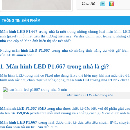
Chia Sẽ:
THÔNG TIN SẢN PHẨM
Màn hình LED P1.667 trong nhà
là một trong những chủng loại màn hình LED
ảnh (pixel) nhỏ nhất trên thị trường hiện nay. Và đây chính một trong ít những 
nhà
cao cấp có hình ảnh hiển thị sắc nét nhất.
Nhưng
màn hình LED P1.667 trong nhà
có những tính năng ưu việt gì?
Bạn 
của
LEDLumen
nhé!
1. Màn hình LED P1.667 trong nhà là gì?
Màn hình LED trong nhà có Pixel nhỏ đang là xu thế hiện nay, khi mà mức tiêu d
hình ảnh sắc nét, chân thực và sống động,
màn hình LED
trong nhà P1.667
chính 
Màn hình LED P1.667 trong nhà
Màn hình LED P1.667 SMD
trong nhà
được thiết kế đặc biệt với độ phân giải ca
độ lên tới
359,856
pixels trên mỗi mét vuông và khoảng cách giữa các điểm ảnh l
Màn hình LED P1.667 trong nhà
được thiết kế dựa trên tiêu chuẩn IP41, chuyê
với tầm nhìn tối ưu từ 1.5m đến 50m.