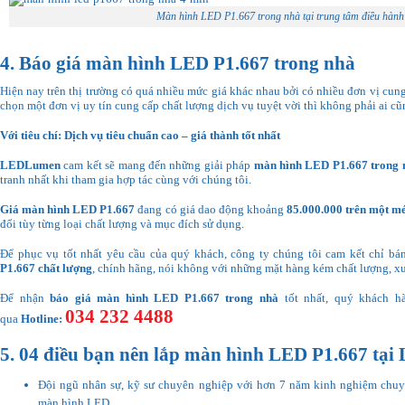
Màn hình LED P1.667 trong nhà tại trung tâm điều hành
4. Báo giá màn hình LED P1.667 trong nhà
Hiện nay trên thị trường có quá nhiều mức giá khác nhau bởi có nhiều đơn vị cung
chọn một đơn vị uy tín cung cấp chất lượng dịch vụ tuyệt vời thì không phải ai cũ
Với tiêu chí: Dịch vụ tiêu chuẩn cao – giá thành tốt nhất
LEDLumen
cam kết sẽ mang đến những giải pháp
màn hình LED P1.667 trong 
tranh nhất khi tham gia hợp tác cùng với chúng tôi.
Giá màn hình LED P1.667
đang có giá dao động khoảng
85.000.000 trên một m
đổi tùy từng loại chất lượng và mục đích sử dụng.
Để phục vụ tốt nhất yêu cầu của quý khách, công ty chúng tôi cam kết chỉ b
P1.667 chất lượng
, chính hãng, nói không với những mặt hàng kém chất lượng, xu
Để nhận
báo giá màn hình LED P1.667 trong nhà
tốt nhất, quý khách hà
034 232 4488
qua
Hotline:
5. 04 điều bạn nên lắp màn hình LED P1.667 tạ
Đội ngũ nhân sự, kỹ sư chuyên nghiệp với hơn 7 năm kinh nghiệm chuyê
màn hình LED.