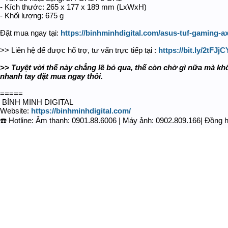
- Kích thước: 265 x 177 x 189 mm (LxWxH)
- Khối lượng: 675 g
Đặt mua ngay tại:
https://binhminhdigital.com/asus-tuf-gaming-a
>> Liên hệ để được hổ trợ, tư vấn trực tiếp tại :
https://bit.ly/2tFJjC
>> Tuyệt vời thế này chẳng lẽ bỏ qua, thế còn chờ gì nữa mà kh
nhanh tay đặt mua ngay thôi.
=====
️ BÌNH MINH DIGITAL ️
Website:
https://binhminhdigital.com/
☎️ Hotline: Âm thanh: 0901.88.6006 | Máy ảnh: 0902.809.166| Đồng