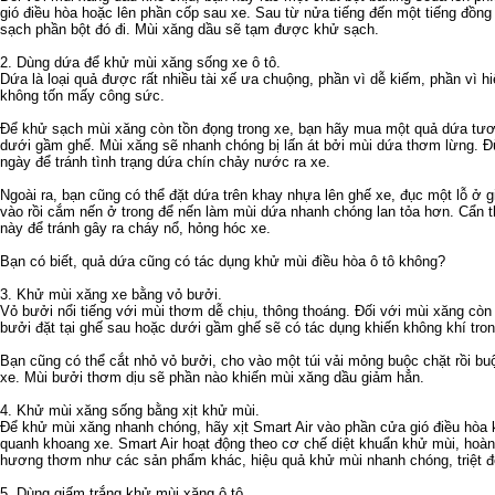
gió điều hòa hoặc lên phần cốp sau xe. Sau từ nửa tiếng đến một tiếng đồng
sạch phần bột đó đi. Mùi xăng dầu sẽ tạm được khử sạch.
2. Dùng dứa để khử mùi xăng sống xe ô tô.
Dứa là loại quả được rất nhiều tài xế ưa chuộng, phần vì dễ kiếm, phần vì h
không tốn mấy công sức.
Để khử sạch mùi xăng còn tồn đọng trong xe, bạn hãy mua một quả dứa tươi,
dưới gầm ghế. Mùi xăng sẽ nhanh chóng bị lấn át bởi mùi dứa thơm lừng. Đ
ngày để tránh tình trạng dứa chín chảy nước ra xe.
Ngoài ra, bạn cũng có thể đặt dứa trên khay nhựa lên ghế xe, đục một lỗ ở 
vào rồi cắm nến ở trong để nến làm mùi dứa nhanh chóng lan tỏa hơn. Cẩn t
này để tránh gây ra cháy nổ, hỏng hóc xe.
Bạn có biết, quả dứa cũng có tác dụng khử mùi điều hòa ô tô không?
3. Khử mùi xăng xe bằng vỏ bưởi.
Vỏ bưởi nổi tiếng với mùi thơm dễ chịu, thông thoáng. Đối với mùi xăng còn l
bưởi đặt tại ghế sau hoặc dưới gầm ghế sẽ có tác dụng khiến không khí tro
Bạn cũng có thể cắt nhỏ vỏ bưởi, cho vào một túi vải mỏng buộc chặt rồi bu
xe. Mùi bưởi thơm dịu sẽ phần nào khiến mùi xăng dầu giảm hẳn.
4. Khử mùi xăng sống bằng xịt khử mùi.
Để khử mùi xăng nhanh chóng, hãy xịt Smart Air vào phần cửa gió điều hòa kh
quanh khoang xe. Smart Air hoạt động theo cơ chế diệt khuẩn khử mùi, hoà
hương thơm như các sản phẩm khác, hiệu quả khử mùi nhanh chóng, triệt đ
5. Dùng giấm trắng khử mùi xăng ô tô.