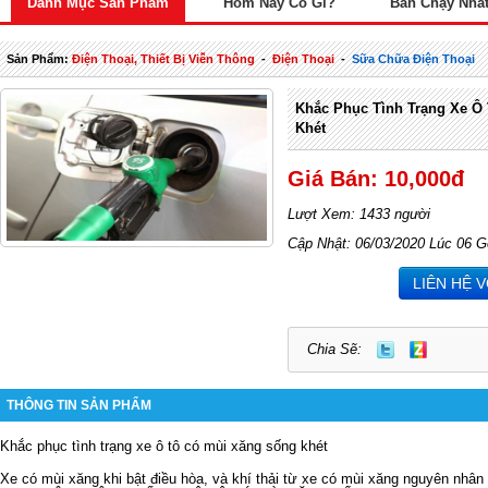
Danh Mục Sản Phẩm
Hôm Nay Có Gì?
Bán Chạy Nhấ
Sản Phẩm:
Điện Thoại, Thiết Bị Viễn Thông
-
Điện Thoại
-
Sữa Chữa Điện Thoại
Khắc Phục Tình Trạng Xe Ô
Khét
Giá Bán: 10,000đ
Lượt Xem: 1433 người
Cập Nhật: 06/03/2020 Lúc 06 G
LIÊN HỆ 
Chia Sẽ:
THÔNG TIN SẢN PHẨM
Khắc phục tình trạng xe ô tô có mùi xăng sống khét
Xe có mùi xăng khi bật điều hòa, và khí thải từ xe có mùi xăng nguyên nhân