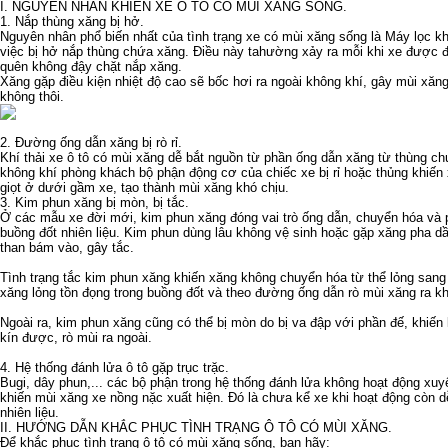
I. NGUYÊN NHÂN KHIẾN XE Ô TÔ CÓ MÙI XĂNG SỐNG.
1. Nắp thùng xăng bị hở.
Nguyên nhân phổ biến nhất của tình trạng xe có mùi xăng sống là
Máy lọc k
việc bị hở nắp thùng chứa xăng. Điều này tahường xảy ra mỗi khi xe được đem
quên không đậy chặt nắp xăng.
Xăng gặp điều kiện nhiệt độ cao sẽ bốc hơi ra ngoài không khí, gây mùi xă
không thôi.
2. Đường ống dẫn xăng bị rò rỉ.
Khí thải xe ô tô có mùi xăng dễ bắt nguồn từ phần ống dẫn xăng từ thùng ch
không khí phòng khách
bộ phận động cơ của chiếc xe bị rỉ hoặc thủng khiến 
giọt ở dưới gầm xe, tạo thành mùi xăng khó chịu.
3. Kim phun xăng bị mòn, bị tắc.
Ở các mẫu xe đời mới, kim phun xăng đóng vai trò ống dẫn, chuyển hóa và p
buồng đốt nhiên liệu. Kim phun dùng lâu không vệ sinh hoặc gặp xăng pha d
than bám vào, gây tắc.
Tình trạng tắc kim phun xăng khiến xăng không chuyển hóa từ thể lỏng sang
xăng lỏng tồn đọng trong buồng đốt và theo đường ống dẫn rò mùi xăng ra k
Ngoài ra, kim phun xăng cũng có thể bị mòn do bị va đập với phần đế, khi
kín được, rò mùi ra ngoài.
4. Hệ thống đánh lửa ô tô gặp trục trặc.
Bugi, dây phun,... các bộ phận trong hệ thống đánh lửa không hoạt động xu
khiến mùi xăng xe nồng nặc xuất hiện. Đó là chưa kể xe khi hoạt động còn dễ
nhiên liệu.
II. HƯỚNG DẪN KHẮC PHỤC TÌNH TRẠNG Ô TÔ CÓ MÙI XĂNG.
Để khắc phục tình trạng ô tô có mùi xăng sống, bạn hãy: