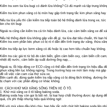
Kiểm tra xem tia lửa bugi có đánh lửa không? Có đủ mạnh và tập trung khôn
Kiểm tra kim phun xăng có bị mòn hay gặp tình trạng tắc kim phun xăng hay
Nếu tia lửa yếu thì cần kiểm tra tiếp toàn bộ hệ thống đánh lửa trong xe, tứ
bin cho tới bugi.
Ngoài ra cũng cần kiểm tra cả tín hiệu đánh lửa, các cảm biến xăng xe để xác
Nếu hệ thống đánh lửa không gặp vấn đề gì, tia lửa đạt tiêu chuẩn, thì bạn hã
Kiểm tra xem phần béc phun có bị rò rỉ dẫn đến tình trạng dư xăng, thừa xăn
Kiểm tra tiếp áp lực bơm xăng có đủ hoặc bị cao hơn tiêu chuẩn hay không.
Kiểm tra các giá trị từ bộ đo cảm biến, gồm cảm biến oxy, cảm biến cốt ca
nhiệt độ nước, cảm biến áp suất đường ống nạp,...
Ngoài ra, lỗi hộp động cơ ECO cũng có thể dẫn đến tình trạng tín hiệu đầu đ
phun xăng liên tục không ngừng. Trong trường hợp xe mới làm máy mà gặp m
đề về việc cân cam của thợ sửa xe.
Bên cạnh đó, đừng quên kiểm tra nắp xăng có bị đóng lệch không, đường ống
bị chạm với các phần động cơ khác không.
III. CÁCH KHỬ MÙI XĂNG SỐNG TRÊN XE Ô TÔ.
1. Khử mùi xăng xe ô tô bằng baking soda.
Baking soda hay còn gọi là bột nở, là loại hợp chất thường được áp dụng để 
quả, chi phí thấp nhưng hiệu quả không ngờ.
Đối với mùi xăng dầu khó chịu, bạn hãy rắc một chút bột baking soda lên phí