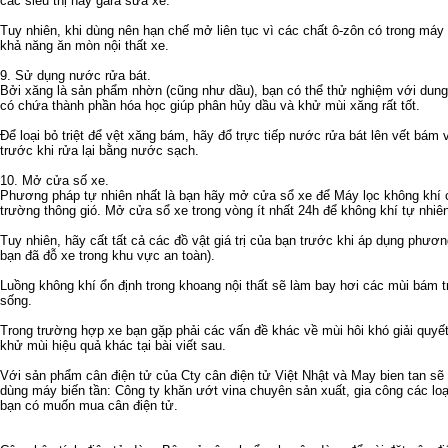
các siêu thị hay gara sửa xe.
Tuy nhiên, khi dùng nên hạn chế mở liên tục vì các chất ô-zôn có trong máy 
khả năng ăn mòn nội thất xe.
9. Sử dụng nước rửa bát.
Bởi xăng là sản phẩm nhờn (cũng như dầu), bạn có thể thử nghiệm với dung
có chứa thành phần hóa học giúp phân hủy dầu và khử mùi xăng rất tốt.
Để loại bỏ triệt để vệt xăng bám, hãy đổ trực tiếp nước rửa bát lên vết bám 
trước khi rửa lại bằng nước sạch.
10. Mở cửa số xe.
Phương pháp tự nhiên nhất là bạn hãy mở cửa sổ xe để
Máy lọc không khí c
trường thông gió. Mở cửa sổ xe trong vòng ít nhất 24h để không khí tự nhiê
Tuy nhiên, hãy cất tất cả các đồ vật giá trị của bạn trước khi áp dụng phươ
bạn đã đỗ xe trong khu vực an toàn).
Luồng không khí ổn định trong khoang nội thất sẽ làm bay hơi các mùi bám t
sống.
Trong trường hợp xe bạn gặp phải các vấn đề khác về mùi hôi khó giải quyế
khử mùi hiệu quả khác tại bài viết sau.
Với sản phẩm
cân điện tử
của Cty
cân điện tử
Việt Nhật và
May bien tan
sẽ 
dùng
máy biến tần
: Công ty
khăn ướt vina
chuyên sản xuất, gia công các lo
bạn có muốn mua
cân điện tử
.