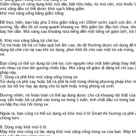
Giấm trắng có công dụng khử mùi đặc biệt hữu hiệu, từ mùi nôn, mùi thuốc l
mùi xăng đều có thể được khử sạch bằng giấm.
khử mùi xăng sống bằng giấm trắng
Để thực hiện, bạn hãy pha 3 thìa giấm trắng với 150ml nước sạch còn ấm, rồ
sương, lắc đều rồi xịt xung quanh khoang xe. Mùi giấm lúc đầu hơi chua, nh
bay hơi dần. Mùi xăng sau khoảng nửa tiếng đến một tiếng sẽ giảm bớt, trả l
6. Khử mùi xăng bằng túi chè lọc.
Túi trà hoặc bã trà có hiệu quả hút ẩm cao, do đó thường được sử dụng để 
dụng bã chè còn lại sau khi sử dụng, phơi khô rồi cho vào một túi vải mỏng,
xe.
Bạn cũng có thể sử dụng túi chè lọc còn nguyên như một biện pháp thay thế, 
với nhau và treo lên gương chiếu hậu. Mùi xăng sẽ giảm đi đáng kể chỉ sau 
pháp này.
7. Dùng cà phê khử mùi xăng sống trong xe.
Sử dụng cà phê xay hoặc bã cà phê là một trong những phương pháp khử m
các bà nội trợ hay áp dụng cho tủ lạnh hoặc trong phòng vệ sinh.
Đương nhiên, nó hoàn toàn có thể áp dụng được cho cả khoang nội thất của 
xay sẵn hoặc bã cà phê vào trong xe trong 1 tuần, tinh chất dầu có trong hạt
và hấp thụ mùi hôi trong xe.
Ngoài ra, bạn cũng có thể sử dụng xịt khử mùi ô tô Smart Air hương cà phê
chóng hơn.
8. Dùng máy khử mùi ô tô.
Máy khử mùi cũng có tác dụng khử mùi xăng sống trong xe của bạn. Máy k