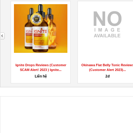
next
lat Belly Tonic Reviews
Ignite Drops Reviews (Customer
Okinawa F
omer Alert 2023)...
SCAM Alert! 2023 ) Ignite...
(Cus
2đ
100,000đ