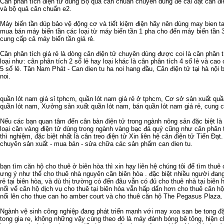
Cân phân tích điện tử
dùng
Bộ quả cân chuẩn
chuyên dùng để cài đặt cân đi
và
bộ quả cân chuẩn e2
.
Máy biến tần
dúp bảo vệ động cơ và tiết kiệm điện hãy nên dùng
may bien t
mua bán máy biến tần
các loại từ
máy biến tần 1 pha
cho đến
máy biến tần 
cung cấp cả
máy biến tần giá rẻ
.
Cân phân tích giá rẻ
là dòng cân điện tử chuyên dùng được coi là
cân phân t
loại như:
cân phân tích 2 số lẻ
hay loại khác là
cân phân tích 4 số lẻ
và cao c
5 số lẻ
. Tân Nam Phát -
Can dien tu ha noi
hang đầu,
Cân điện tử tại hà nội
b
noi
.
quần lót nam giá sỉ tphcm
,
quần lót nam giá rẻ ở tphcm
,
Cơ sở sản xuất quầ
quần lót nam
,
Xưởng sản xuất quần lót nam
,
bán quần lót nam giá rẻ
,
cung c
Nếu các bạn quan tâm đến
cân bàn điện tử
trong ngành nông sản đặc biệt là
loại
cân vàng điện tử
dùng trong ngành vàng bạc đá quý cũng như
cân phân 
thì nghiệm, đặc biệt nhất là
cân treo điện tử
Xin liên hệ
cân điện tử
Tiến Đạt.
chuyên sản xuất - mua bán - sửa chữa các sản phẩm
can dien tu
.
bạn tìm
căn hộ cho thuê ở biên hòa
thì xin hạy liên hệ chúng tôi để tìm
thuê 
ưng ý như thể
cho thuê nhà nguyên căn biên hòa
. đặc biệt nhiều người đan
rẻ tại biên hòa
, và dù thị trường có đến đâu vẫn có đủ
cho thuê nhà tại biên 
nổi vể
căn hộ dịch vụ cho thuê tại biên hòa
vẫn hấp dẩn hơn
cho thuê căn hộ
nổi lên
cho thue can ho amber court
và
cho thuê căn hộ The Pegasus Plaza
.
Ngành vệ sinh công nghiệp đang phát triển mạnh với
may xoa san be tong
đặ
tong gia re
, không những vậy cùng theo đó là
máy đánh bóng bê tông
, hiện 