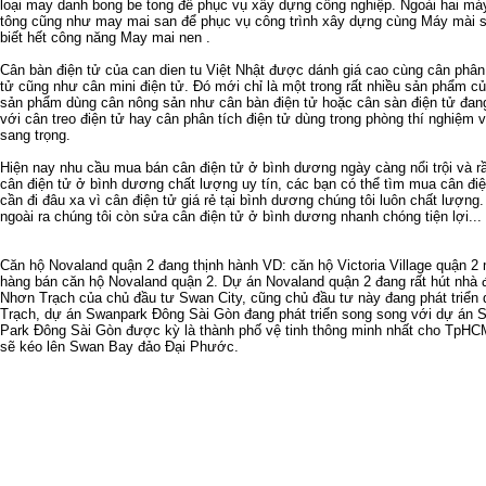
loại
may danh bong be tong
để phục vụ xây dựng công nghiệp. Ngoài hai má
tông
cũng như
may mai san
để phục vụ công trình xây dựng cùng
Máy mài s
biết hết công năng
May mai nen
.
Cân bàn điện tử
của
can dien tu
Việt Nhật được dánh giá cao cùng
cân phân 
tử
cũng như
cân mini điện tử
. Đó mới chỉ là một trong rất nhiều sản phẩm c
sản phẩm dùng cân nông sản như
cân bàn điện tử
hoặc
cân sàn điện tử
đang
với
cân treo điện tử
hay
cân phân tích điện tử
dùng trong phòng thí nghiệm 
sang trọng.
Hiện nay nhu cầu
mua bán cân điện tử ở bình dương
ngày càng nổi trội và 
cân điện tử ở bình dương
chất lượng uy tín, các bạn có thể tìm mua
cân đi
cần đi đâu xa vì
cân điện tử giá rẻ tại bình dương
chúng tôi luôn chất lượng
ngoài ra chúng tôi còn
sửa cân điện tử ở bình dương
nhanh chóng tiện lợi...
Căn hộ Novaland quận 2
đang thịnh hành VD:
căn hộ Victoria Village quận 2
m
hàng
bán căn hộ Novaland quận 2
.
Dự án Novaland quận 2
đang rất hút nhà
Nhơn Trạch
của chủ đầu tư Swan City, cũng chủ đầu tư này đang phát triển
Trạch
,
dự án Swanpark Đông Sài Gòn
đang phát triển song song với
dự án 
Park Đông Sài Gòn
được kỳ là thành phố vệ tinh thông minh nhất cho TpHC
sẽ kéo lên
Swan Bay đảo Đại Phước
.