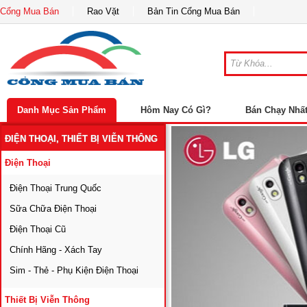
Cổng Mua Bán
Rao Vặt
Bản Tin Cổng Mua Bán
Danh Mục Sản Phẩm
Hôm Nay Có Gì?
Bán Chạy Nhấ
ĐIỆN THOẠI, THIẾT BỊ VIỄN THÔNG
Điện Thoại
Điện Thoại Trung Quốc
Sữa Chữa Điện Thoại
Điện Thoại Cũ
Chính Hãng - Xách Tay
Sim - Thẻ - Phụ Kiện Điện Thoại
Thiết Bị Viễn Thông