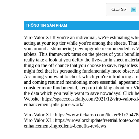
Chia Sẽ:
THÔNG TIN SẢN PHẨM
Viro Valor XL
If you're an individual, we're estimating wh
acting at your top tier while you're among the sheets.
That 
you around a shimmering new upgrade recommended as V
tablets.
This framework turns on the pieces of your bundlin
really take a look at you deftly the five-star in sheet materi
thing on the off chance that you choose to save, regardle
might feel that it's persuading fundamentally more observ
Assuming you want to check which you're introducing a re
and coming returned mentioning more essential,
appearance
consider more fundamental, keep up thinking about our Vi
the data which you really want to save nowadays!
Click he
Website:
https://spacecoastdaily.com/2021/12/viro-valor-xl-
enhancement-pills-price-work/
Viro Valor XL:
https://www.tickaroo.com/ticker/61c2b4
Viro Valor XL:
https://virovalorxlupdatefreetrial.footeo.
enhancement-ingredients-benefits-reviews