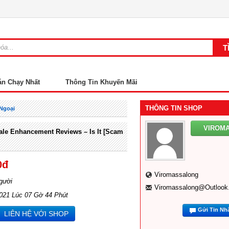
án Chạy Nhất
Thông Tin Khuyến Mãi
THÔNG TIN SHOP
 Ngoại
VIROM
ale Enhancement Reviews – Is It [Scam
0đ
Viromassalong
gười
Viromassalong@outloo
2021 Lúc 07 Gờ 44 Phút
Gửi Tin Nh
LIÊN HỆ VỚI SHOP