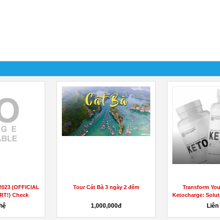
Alert! Are You Doing Transform
Smart Hemp Oil Australia
Keto Acv Gummies Mistakes?
Reviews, All Details & Buy In
AU,...
Liên hệ
25,601đ