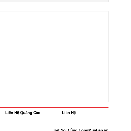
Liên Hệ Quảng Cáo
Liên Hệ
Kết Nối Cùng CongMuaBan.vn