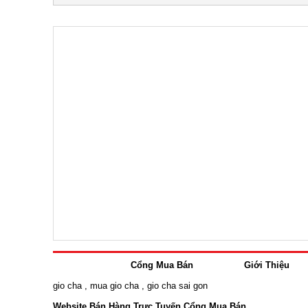
Cổng Mua Bán
Giới Thiệu
gio cha
,
mua gio cha
,
gio cha sai gon
Website Bán Hàng Trực Tuyến Cổng Mua Bán