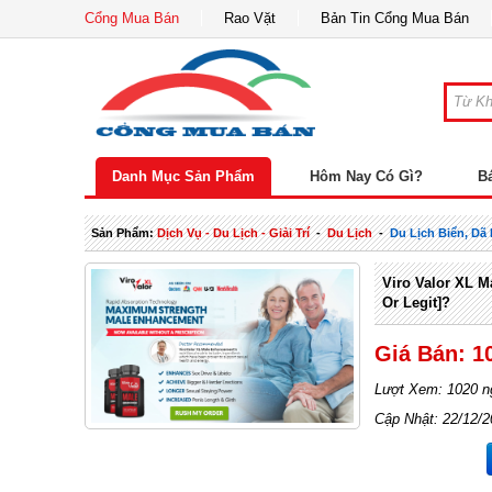
Cổng Mua Bán
Rao Vặt
Bản Tin Cổng Mua Bán
Danh Mục Sản Phẩm
Hôm Nay Có Gì?
B
Sản Phẩm:
Dịch Vụ - Du Lịch - Giải Trí
-
Du Lịch
-
Du Lịch Biển, Dã
Viro Valor XL M
Or Legit]?
Giá Bán: 1
Lượt Xem: 1020 n
Cập Nhật: 22/12/