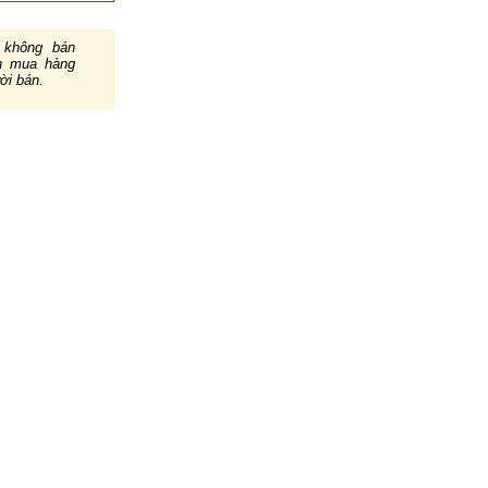
không bán
ch mua hàng
ười bán.