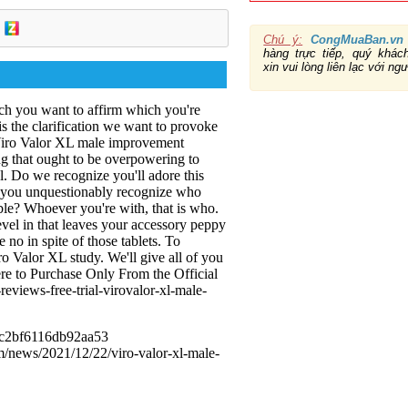
Chú ý:
CongMuaBan.vn
hàng trực tiếp, quý khá
xin vui lòng liên lạc với ng
ich you want to affirm which you're
is the clarification we want to provoke
iro Valor XL male improvement
g that ought to be overpowering to
al.
Do we recognize you'll adore this
ss you unquestionably recognize who
able?
Whoever you're with, that is who.
vel in that leaves your accessory peppy
 no in spite of those tablets.
To
ro Valor XL study.
We'll give all of you
re to Purchase Only From the Official
reviews-free-trial-virovalor-xl-male-
78c2bf6116db92aa53
com/news/2021/12/22/viro-valor-xl-male-