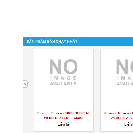
SẢN PHẨM BÁN CHẠY NHẤT
next
Tour Cát Bà 3 ngày 2 đêm
Transform Your Body with
Ketocharge: Solution for Fat Loss
1,000,000đ
Liên hệ