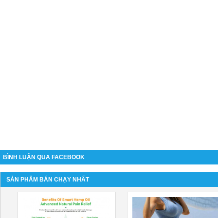
BÌNH LUẬN QUA FACEBOOK
SẢN PHẨM BÁN CHẠY NHẤT