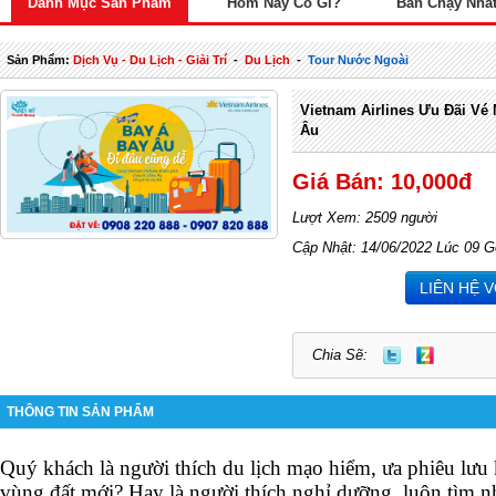
Danh Mục Sản Phẩm
Hôm Nay Có Gì?
Bán Chạy Nhấ
Sản Phẩm:
Dịch Vụ - Du Lịch - Giải Trí
-
Du Lịch
-
Tour Nước Ngoài
Vietnam Airlines Ưu Đãi Vé
Âu
Giá Bán: 10,000đ
Lượt Xem: 2509 người
Cập Nhật: 14/06/2022 Lúc 09 G
LIÊN HỆ 
Chia Sẽ:
THÔNG TIN SẢN PHẨM
Quý khách là người thích du lịch mạo hiểm, ưa phiêu lư
vùng đất mới? Hay là người thích nghỉ dưỡng, luôn tìm n