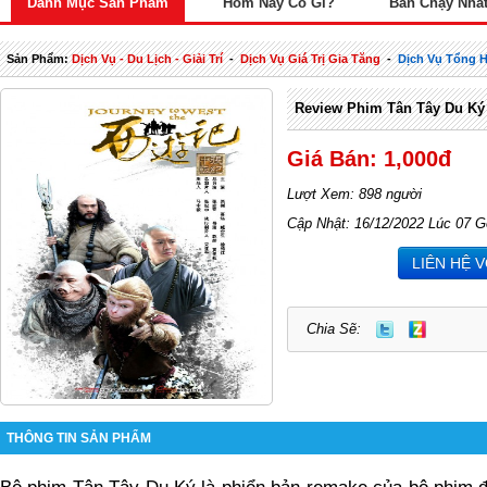
Danh Mục Sản Phẩm
Hôm Nay Có Gì?
Bán Chạy Nhấ
Sản Phẩm:
Dịch Vụ - Du Lịch - Giải Trí
-
Dịch Vụ Giá Trị Gia Tăng
-
Dịch Vụ Tổng 
Review Phim Tân Tây Du Ký
Giá Bán: 1,000đ
Lượt Xem: 898 người
Cập Nhật: 16/12/2022 Lúc 07 G
LIÊN HỆ 
Chia Sẽ:
THÔNG TIN SẢN PHẨM
Bộ phim 
Tân Tây Du Ký
 là phiển bản remake của bộ phi