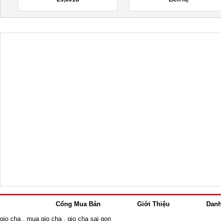
Cổng Mua Bán
Giới Thiệu
Dan
gio cha
,
mua gio cha
,
gio cha sai gon