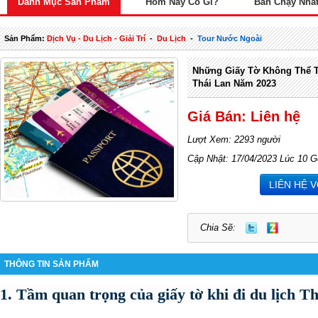
Danh Mục Sản Phẩm
Hôm Nay Có Gì?
Bán Chạy Nhấ
Sản Phẩm:
Dịch Vụ - Du Lịch - Giải Trí
-
Du Lịch
-
Tour Nước Ngoài
Những Giấy Tờ Không Thể Th
Thái Lan Năm 2023
Giá Bán: Liên hệ
Lượt Xem: 2293 người
Cập Nhật: 17/04/2023 Lúc 10 G
LIÊN HỆ 
Chia Sẽ:
THÔNG TIN SẢN PHẨM
1. Tầm quan trọng của giấy tờ khi đi du lịch T