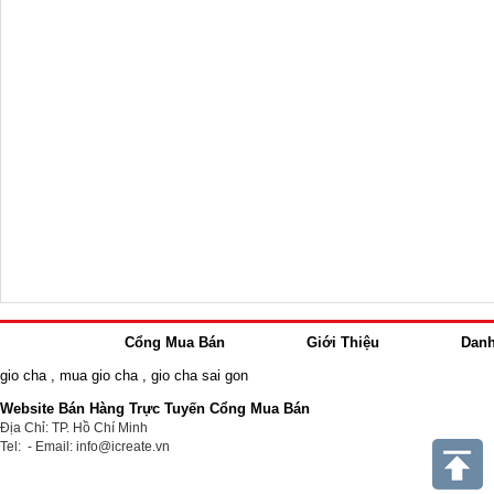
Cổng Mua Bán
Giới Thiệu
Dan
gio cha
,
mua gio cha
,
gio cha sai gon
Website Bán Hàng Trực Tuyến Cổng Mua Bán
Địa Chỉ: TP. Hồ Chí Minh
Tel: - Email: info@icreate.vn