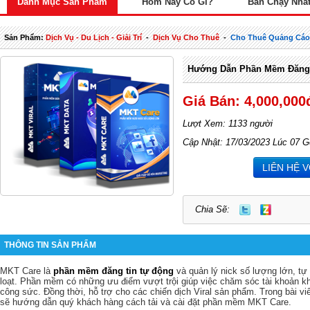
Danh Mục Sản Phẩm
Hôm Nay Có Gì?
Bán Chạy Nhấ
Sản Phẩm:
Dịch Vụ - Du Lịch - Giải Trí
-
Dịch Vụ Cho Thuê
-
Cho Thuê Quảng Cá
Hướng Dẫn Phần Mềm Đăng
Giá Bán: 4,000,000
Lượt Xem: 1133 người
Cập Nhật: 17/03/2023 Lúc 07 G
LIÊN HỆ 
Chia Sẽ:
THÔNG TIN SẢN PHẨM
MKT Care là
phần mềm đăng tin tự động
và quản lý nick số lượng lớn, tự
loạt. Phần mềm có những ưu điểm vượt trội giúp việc chăm sóc tài khoản kh
công sức. Đồng thời, hỗ trợ cho các chiến dịch Viral sản phẩm. Trong bài 
sẽ hướng dẫn quý khách hàng cách tải và cài đặt phần mềm MKT Care.