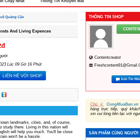
án Chạy Nhất
Thông Tin Khuyến Mãi
THÔNG TIN SHOP
huê Quảng Cáo
CONTE
Costs And Living Expences
2đ
gười
Contentcreator
2023 Lúc 09 Gờ 16 Phút
Freshcontent91@gmail
LIÊN HỆ VỚI SHOP
Gửi Tin Nh
Chú ý:
CongMuaBan.vn
hàng trực tiếp, quý khá
xin vui lòng liên lạc với ng
own landmarks, cities, and, of course,
to study there.
Living in this nation will
nglish will help you much.
You'll be close
SẢN PHẨM CÙNG NGƯỜI
rain won't be a hassle.