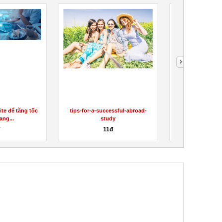
te để tăng tốc
tips-for-a-successful-abroad-
Perma Health 
rang...
study
Canada Reviews 
đ
11đ
Liên