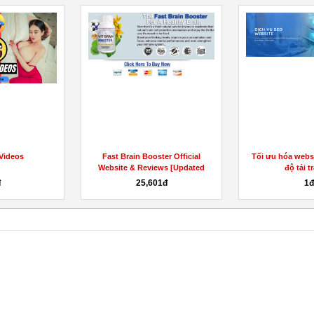
 Videos
Fast Brain Booster Official
Tối ưu hóa websi
Website & Reviews [Updated
độ tải t
2023]
đ
25,601đ
1