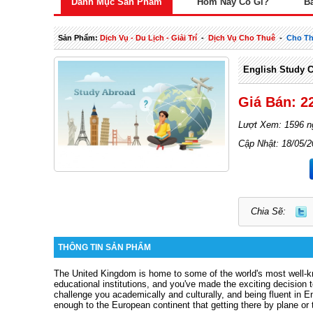
Danh Mục Sản Phẩm
Hôm Nay Có Gì?
B
Sản Phẩm:
Dịch Vụ - Du Lịch - Giải Trí
-
Dịch Vụ Cho Thuê
-
Cho T
English Study 
Giá Bán: 2
Lượt Xem: 1596 n
Cập Nhật: 18/05/
Chia Sẽ:
THÔNG TIN SẢN PHẨM
The United Kingdom is home to some of the world's most well-kn
educational institutions, and you've made the exciting decision 
challenge you academically and culturally, and being fluent in E
enough to the European continent that getting there by plane or t