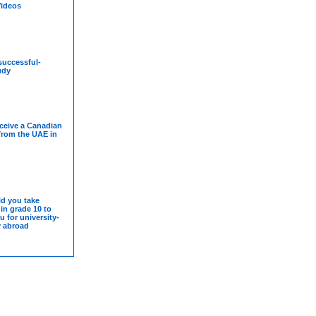
Videos
-successful-
udy
ceive a Canadian
from the UAE in
d you take
in grade 10 to
u for university-
y abroad