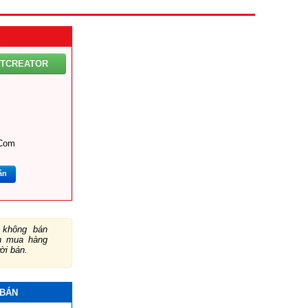
NTCREATOR
.com
ắn
không bán
ch mua hàng
ười bán.
 BÁN