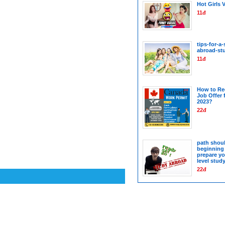
Hot Girls 
11đ
tips-for-a
abroad-st
11đ
How to Re
Job Offer 
2023?
22đ
path shoul
beginning 
prepare yo
level stud
22đ