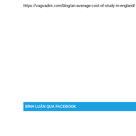
https://vagvadini.com/blog/an-average-cost-of-study-in-england/
BÌNH LUẬN QUA FACEBOOK