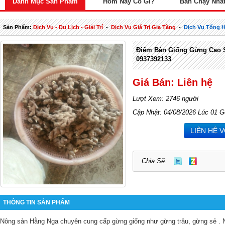
Danh Mục Sản Phẩm
Hôm Nay Có Gì?
Bán Chạy Nhấ
Sản Phẩm:
Dịch Vụ - Du Lịch - Giải Trí
-
Dịch Vụ Giá Trị Gia Tăng
-
Dịch Vụ Tổng 
Điểm Bán Giống Gừng Cao 
0937392133
Giá Bán: Liên hệ
Lượt Xem: 2746 người
Cập Nhật: 04/08/2026 Lúc 01 G
LIÊN HỆ 
Chia Sẽ:
THÔNG TIN SẢN PHẨM
Nông sản Hằng Nga chuyên cung cấp gừng giống như gừng trâu, gừng sẻ .