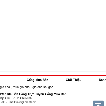
Cổng Mua Bán
Giới Thiệu
Dan
gio cha
,
mua gio cha
,
gio cha sai gon
Website Bán Hàng Trực Tuyến Cổng Mua Bán
Địa Chỉ: TP. Hồ Chí Minh
Tel: - Email: info@icreate.vn