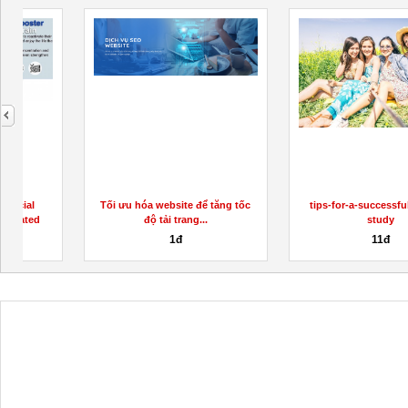
next
Tối ưu hóa website để tăng tốc
tips-for-a-successful-abroad-
độ tải trang...
study
1đ
11đ