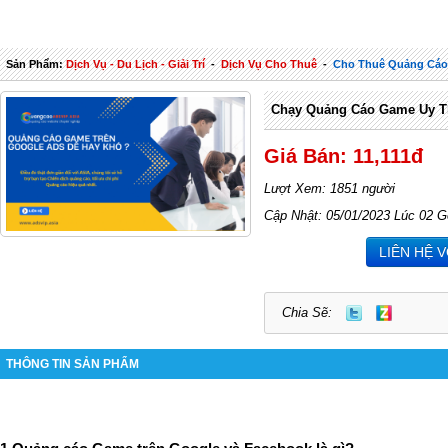
Sản Phẩm:
Dịch Vụ - Du Lịch - Giải Trí
-
Dịch Vụ Cho Thuê
-
Cho Thuê Quảng Cá
Chạy Quảng Cáo Game Uy T
Giá Bán: 11,111đ
Lượt Xem: 1851 người
Cập Nhật: 05/01/2023 Lúc 02 G
LIÊN HỆ 
Chia Sẽ:
THÔNG TIN SẢN PHẨM