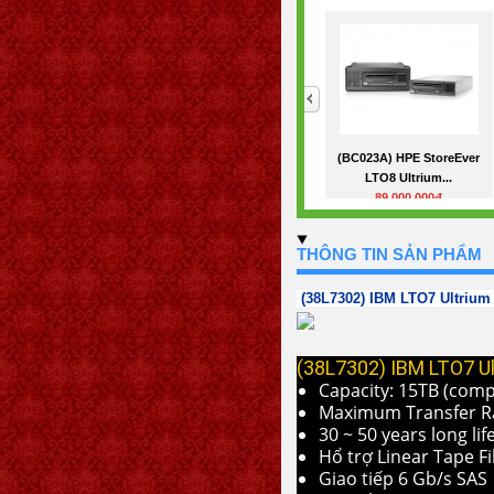
<
(BC023A) HPE StoreEver
LTO8 Ultrium...
89,000,000đ
THÔNG TIN SẢN PHẨM
(38L7302) IBM LTO7 Ultrium
(​38L7302) IBM LTO7 
Capacity: 15TB (comp
Maximum Transfer R
30 ~ 50 years long lif
Hổ trợ Linear Tape Fi
Giao tiếp 6 Gb/s SAS