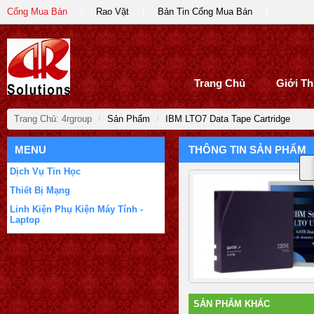
Cổng Mua Bán
Rao Vặt
Bản Tin Cổng Mua Bán
Trang Chủ
Giới Th
Trang Chủ: 4rgroup
/
Sản Phẩm
/
IBM LTO7 Data Tape Cartridge
MENU
THÔNG TIN SẢN PHẨM
Dịch Vụ Tin Học
Thiết Bị Mạng
Linh Kiện Phụ Kiện Máy Tính -
Laptop
SẢN PHẨM KHÁC