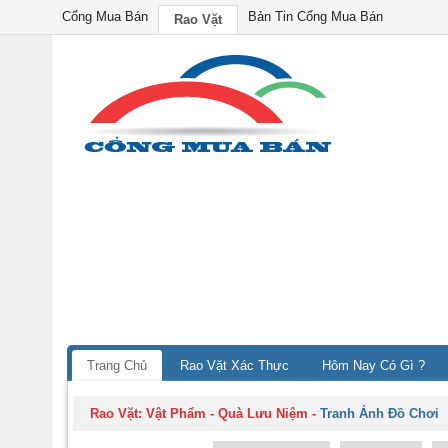
Cổng Mua Bán
Bản Tin Cổng Mua Bán
Rao Vặt
Trang Chủ
Rao Vặt Xác Thực
Hôm Nay Có Gì ?
Rao Vặt:
Vật Phẩm - Quà Lưu Niệm
-
Tranh Ảnh Đồ Chơi