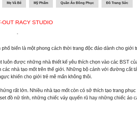
Mẹ Và Bé
Mỹ Phẩm
Quần Áo Đồng Phục
Đồ Trang Sức
-OUT RACY STUDIO
-
hổ biển là một phong cách thời trang độc đáo dành cho giới tr
t luôn được những nhà thiết kế yêu thích chọn vào các BST củ
 các nhà tạo mốt trên thế giới. Những bộ cánh với đường cắt t
 ngực khiến cho giới trẻ mê mẩn không thôi.
hứng rất lớn. Nhiều nhà tạo mốt còn có sở thích tạo trang phục
et đồ nữ tính, những chiếc váy quyến rũ hay những chiếc áo c