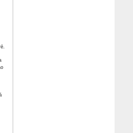
ẻ.
a
áo
á