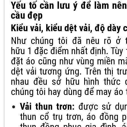
Yếu tố cần lưu ý để làm n
cầu
đẹp
Kiểu vải, kiểu dệt vải, độ dày
Như chúng tôi đã nêu rõ ở 
hữu 1 đặc điểm nhất định. Tùy 
đặt áo cũng như vùng miền mà
dệt vải tương ứng. Trên thị tr
nhau đều sở hữu hình thức d
chúng tôi hay dùng để may áo 
Vải thun trơn:
được sử dụn
thun cổ trụ trơn, áo đồng 
thun đồng phục gia đình, á