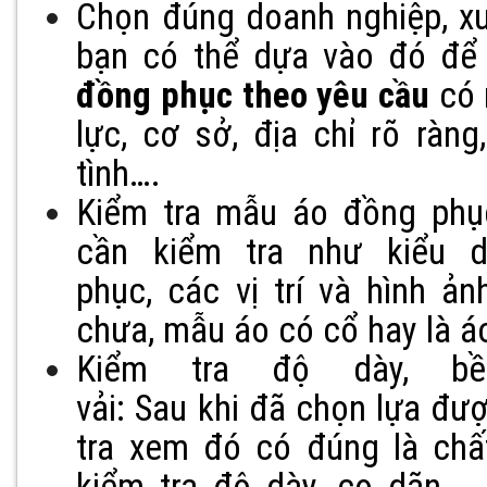
Chọn đúng doanh nghiệp, xư
bạn có thể dựa vào đó đ
đồng phục theo yêu cầu
có 
lực, cơ sở, địa chỉ rõ ràng
tình….
Kiểm tra mẫu áo đồng phụ
cần kiểm tra như kiểu 
phục, các vị trí và hình ả
chưa, mẫu áo có cổ hay là 
Kiểm tra độ dày, bề
vải: Sau khi đã chọn lựa đượ
tra xem đó có đúng là chấ
kiểm tra độ dày, co dãn 