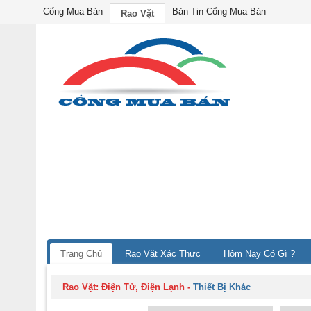
Cổng Mua Bán
Bản Tin Cổng Mua Bán
Rao Vặt
Trang Chủ
Rao Vặt Xác Thực
Hôm Nay Có Gì ?
Rao Vặt:
Điện Tử, Điện Lạnh
-
Thiết Bị Khác