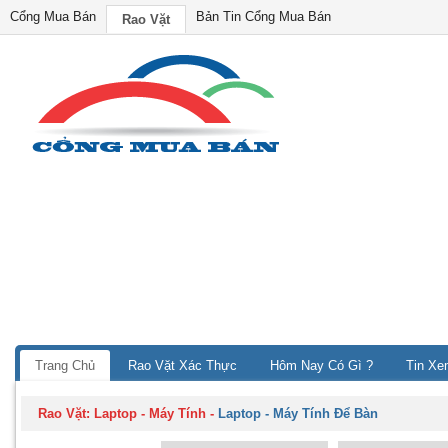
Cổng Mua Bán
Bản Tin Cổng Mua Bán
Rao Vặt
Trang Chủ
Rao Vặt Xác Thực
Hôm Nay Có Gì ?
Tin Xe
Rao Vặt:
Laptop - Máy Tính
-
Laptop - Máy Tính Để Bàn