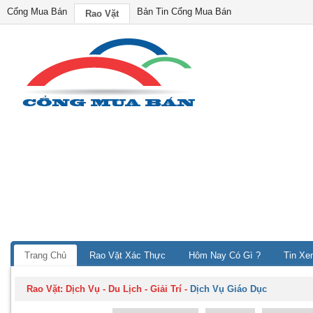
Cổng Mua Bán
Bản Tin Cổng Mua Bán
Rao Vặt
Trang Chủ
Rao Vặt Xác Thực
Hôm Nay Có Gì ?
Tin Xe
Rao Vặt:
Dịch Vụ - Du Lịch - Giải Trí
-
Dịch Vụ Giáo Dục