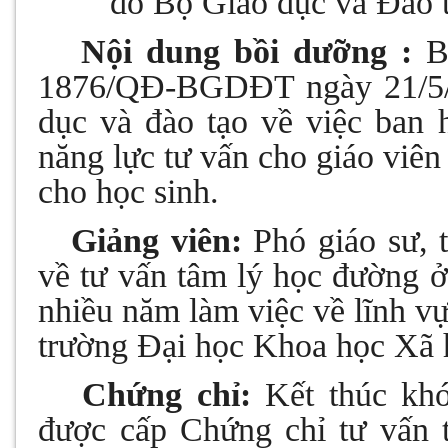
do Bộ Giáo dục và Đào 
2.
Nội dung bồi dưỡng :
B
1876/QĐ-BGDĐT ngày 21/5/
dục và đào tạo về việc ban
năng lực tư vấn cho giáo viên
cho học sinh.
3.
Giảng viên:
Phó giáo sư, 
về tư vấn tâm lý học đường ở
nhiều năm làm việc về lĩnh v
trường Đại học Khoa học Xã 
4.
Chứng chỉ:
Kết thúc khó
được
cấp
Chứng chỉ tư vấn 