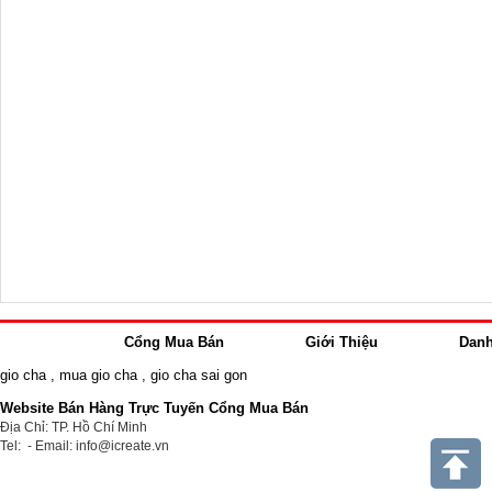
Cổng Mua Bán
Giới Thiệu
Dan
gio cha
,
mua gio cha
,
gio cha sai gon
Website Bán Hàng Trực Tuyến Cổng Mua Bán
Địa Chỉ: TP. Hồ Chí Minh
Tel: - Email: info@icreate.vn