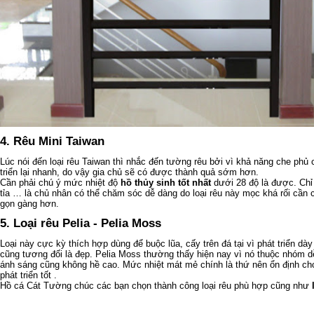
4. Rêu Mini Taiwan
Lúc nói đến loại rêu Taiwan thì nhắc đến tường rêu bởi vì khả năng che phủ củ
triển lại nhanh, do vậy gia chủ sẽ có được thành quả sớm hơn.
Cần phải chú ý mức nhiệt độ
hồ thủy sinh tốt nhất
dưới 28 độ là được. Chỉ
tỉa … là chủ nhân có thể chăm sóc dễ dàng do loại rêu này mọc khá rối cần c
gọn gàng hơn.
5. Loại rêu Pelia - Pelia Moss
Loại này cực kỳ thích hợp dùng để buộc lũa, cấy trên đá tại vì phát triển dà
cũng tương đối là đẹp. Pelia Moss thường thấy hiện nay vì nó thuộc nhóm 
ánh sáng cũng không hề cao. Mức nhiệt mát mẻ chính là thứ nên ổn định cho
phát triển tốt .
Hồ cá Cát Tường chúc các bạn chọn thành công loại rêu phù hợp cũng như