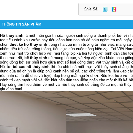
Chia Sẽ:
THÔNG TIN SẢN PHẨM
Hồ thủy sinh
là một môn giải trí của người sinh sống ở thành phố, bởi vì nh
tạo tiểu cảnh khu vườn hay tiểu cảnh hòn non bộ để nhìn ngắm cá mỗi ngày.
chọn
thiết kế hồ thủy sinh
trong nhà của mình tương tự như việc mang sức
nhằm tiêu trừ các căng thẳng, tiêu cực của cuộc sống hiện đại. Tại Việt Na
xem như một trò chơi hợp với mọi tầng lớp xã hội từ người bình dân cho tớ
theo mức độ,
bể thủy sinh
sẽ mang bố cục, vẻ đẹp độc đáo khác nhau giốn
sống động bởi sự phối hợp giữa một số loại động thực vật thủy sinh và kết c
Nói tới
bố cục hồ thủy sinh
thì rêu chính là một thực vật thủy sinh chẳng t
dụng của nó chính là giúp phủ xanh nền bể cá, các chỗ trống trải làm đẹp cả
rêu nhìn rất là dễ chịu và tuyệt đẹp trong mắt người chơi. Rêu kết hợp với l
cảnh trí đẹp tuyệt vời và đặc biệt hấp dẫn tạo điểm nhấn cho một
thiết kế h
Hãy cùng tìm hiểu thêm về một vài rêu thủy sinh dễ trồng để có một hồ thủy
gia đình bạn!