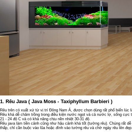
1. Rêu Java ( Java Moss - Taxiphyllum Barbieri )
Rêu trên có xuất xứ từ vị trí Đông Nam Á, được chọn dùng rất phổ biến lúc
Rêu khá dễ chăm trồng trong điều kiện nước ngọt và cả nước lợ, sống cực t
21 - 24 độ C và có khả năng chịu nền nhiệt 30-31 độ.
Rêu java làm tiền cảnh cũng như hậu cảnh khá tốt (tường rêu). Chúng rất 
thấp, chỉ cần buộc vào lũa hoặc đính vào tường rêu và chờ ngày rêu lên đẹp