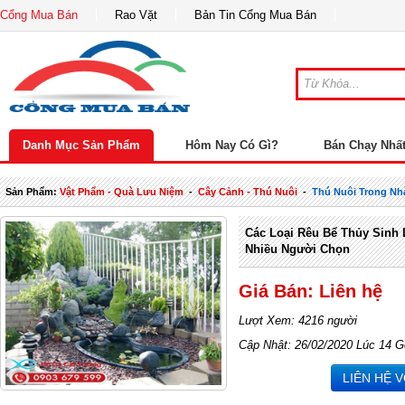
Cổng Mua Bán
Rao Vặt
Bản Tin Cổng Mua Bán
Danh Mục Sản Phẩm
Hôm Nay Có Gì?
Bán Chạy Nhấ
Sản Phẩm:
Vật Phẩm - Quà Lưu Niệm
-
Cây Cảnh - Thú Nuôi
-
Thú Nuôi Trong Nh
Các Loại Rêu Bể Thủy Sinh
Nhiều Người Chọn
Giá Bán: Liên hệ
Lượt Xem: 4216 người
Cập Nhật: 26/02/2020 Lúc 14 G
LIÊN HỆ 