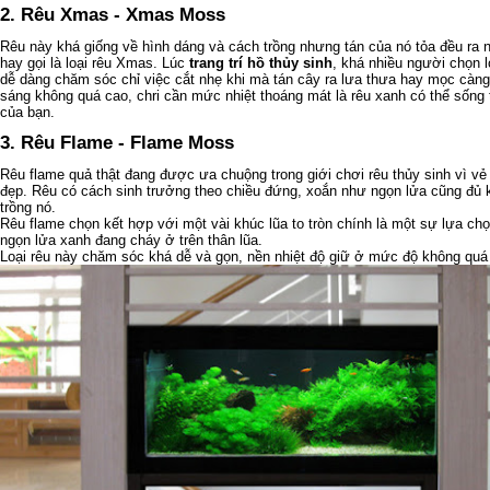
2. Rêu Xmas - Xmas Moss
Rêu này khá giống về hình dáng và cách trồng nhưng tán của nó tỏa đều ra n
hay gọi là loại rêu Xmas. Lúc
trang trí hồ thủy sinh
, khá nhiều người chọn l
dễ dàng chăm sóc chỉ việc cắt nhẹ khi mà tán cây ra lưa thưa hay mọc càng 
sáng không quá cao, chri cần mức nhiệt thoáng mát là rêu xanh có thể sống
của bạn.
3. Rêu Flame - Flame Moss
Rêu flame quả thật đang được ưa chuộng trong giới chơi rêu thủy sinh vì vẻ 
đẹp. Rêu có cách sinh trưởng theo chiều đứng, xoắn như ngọn lửa cũng đủ 
trồng nó.
Rêu flame chọn kết hợp với một vài khúc lũa to tròn chính là một sự lựa chọ
ngọn lửa xanh đang cháy ở trên thân lũa.
Loại rêu này chăm sóc khá dễ và gọn, nền nhiệt độ giữ ở mức độ không quá