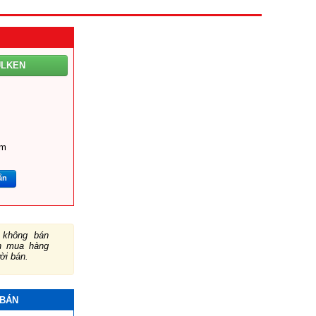
ULKEN
om
ắn
không bán
ch mua hàng
ười bán.
 BÁN