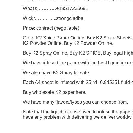
What's…………+19517235691
Wickr…………..strongcladba
Price: contract (negotiable)
Order K2 Spice Paper Online, Buy K2 Spice Sheets,
K2 Powder Online, Buy K2 Powder Online,
Buy K2 Spray Online, Buy K2 SPICE, Buy legal hig
We have infused the paper with the best liquid incen
We also have K2 Spray for sale.
Each A4 sheet is infused with 25 ml=0.845351 fluid o
Buy wholesale K2 paper here.
We have many flavors/types you can choose from.
Note that the liquid incense used to infuse the papers
have any problem with delivering we deliver worldw