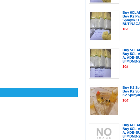
Buy 6CLA
Buy K2 Pa
Spray/K2 
BUTINAC
10đ
Buy 5CLA
Buy 5CL-A
A, ADB-B
5FMDMB-2
10đ
Buy K2 Spi
Buy K2 Sp
K2 Spray/l
10đ
Buy 6CLA
Buy 6CL-A
A, ADB-B
5FMDMB-22
ADBA,5CL