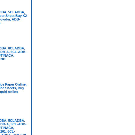
DBA, 5CLADBA,
per Sheet,Buy K2
Powder, ADB-
A
DBA, 6CLADBA,
DB-A, 6CL-ADB-
UTINACA,
201
ce Paper Online,
ice Sheets, Buy
iquid online
DBA, 5CLADBA,
DB-A, 5CL-ADB-
UTINACA,
01, 6CL-
-ADBA, Jwh-018,