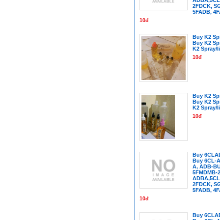
2FDCK, SG
5FADB, 4
10đ
Buy K2 Spi
Buy K2 Sp
K2 Spray/l
10đ
Buy K2 Spi
Buy K2 Sp
K2 Spray/l
10đ
Buy 6CLA
Buy 6CL-A
A, ADB-B
5FMDMB-22
ADBA,5CL
2FDCK, SG
5FADB, 4
10đ
Buy 6CLA