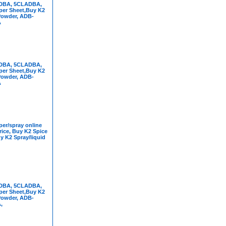
DBA, 5CLADBA,
per Sheet,Buy K2
Powder, ADB-
A
DBA, 5CLADBA,
per Sheet,Buy K2
Powder, ADB-
A
er/spray online
rice, Buy K2 Spice
y K2 Spray/liquid
DBA, 5CLADBA,
per Sheet,Buy K2
Powder, ADB-
,