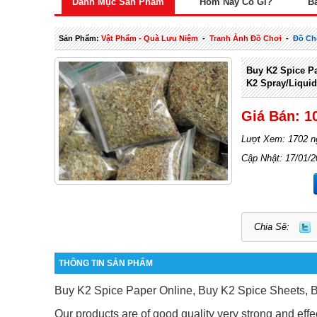
Danh Mục Sản Phẩm
Hôm Nay Có Gì?
B
Sản Phẩm:
Vật Phẩm - Quà Lưu Niệm
-
Tranh Ảnh Đồ Chơi
-
Đồ Ch
Buy K2 Spice Pa
K2 Spray/liquid
Giá Bán: 1
Lượt Xem: 1702 n
Cập Nhật: 17/01/
Chia Sẽ:
THÔNG TIN SẢN PHẨM
Buy K2 Spice Paper Online, Buy K2 Spice Sheets, B
Our products are of good quality very strong and effe