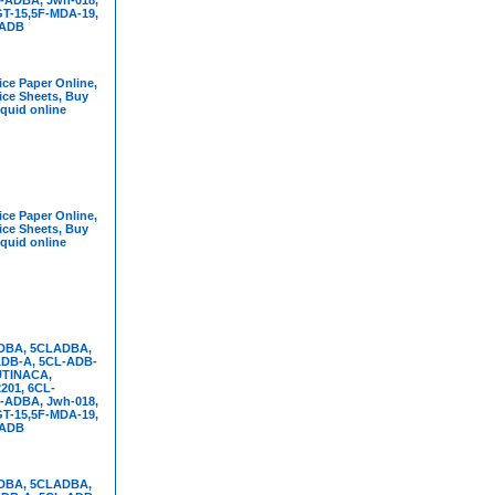
T-15,5F-MDA-19,
FADB
ce Paper Online,
ice Sheets, Buy
iquid online
ce Paper Online,
ice Sheets, Buy
iquid online
DBA, 5CLADBA,
DB-A, 5CL-ADB-
UTINACA,
01, 6CL-
-ADBA, Jwh-018,
T-15,5F-MDA-19,
FADB
DBA, 5CLADBA,