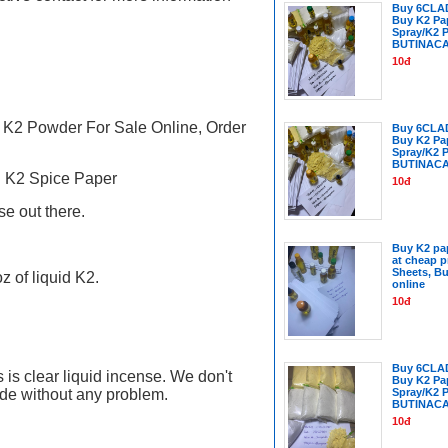
Buy 6CLA
Buy K2 Pa
Spray/K2 
BUTINAC
10đ
 K2 Powder For Sale Online, Order
Buy 6CLA
Buy K2 Pa
Spray/K2 
BUTINAC
h K2 Spice Paper
10đ
se out there.
Buy K2 pap
at cheap p
Sheets, Bu
z of liquid K2.
online
10đ
Buy 6CLA
 is clear liquid incense.
We don't
Buy K2 Pa
ide without any problem.
Spray/K2 
BUTINACA
10đ