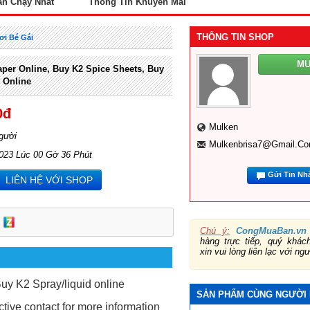
án Chạy Nhất
Thông Tin Khuyến Mãi
THÔNG TIN SHOP
ơi Bé Gái
M
per Online, Buy K2 Spice Sheets, Buy
 Online
0đ
Mulken
gười
Mulkenbrisa7@gmail.c
2023 Lúc 00 Gờ 36 Phút
Gửi Tin Nh
LIÊN HỆ VỚI SHOP
Chú ý:
CongMuaBan.vn
hàng trực tiếp, quý khá
xin vui lòng liên lạc với ng
uy K2 Spray/liquid online
SẢN PHẨM CÙNG NGƯỜI
ctive contact for more information