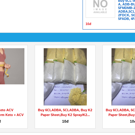
Buy 6CL-A
A, ADB-B
5FMDMB-22
ADBA,5CL
2FDCK, SG
5FADB, 4
10đ
acebook.com/trubodyacvketogummiesresults/
Farmers Garden CBD Gummies
Buy 5CLADB
(Review) Reduce Anxiety &...
5CL-ADB-A
iên hệ
10đ