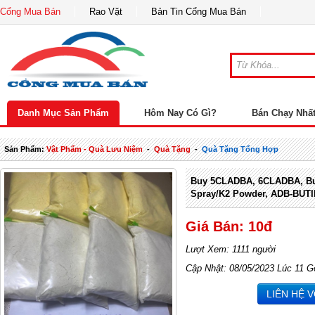
Cổng Mua Bán
Rao Vặt
Bản Tin Cổng Mua Bán
Danh Mục Sản Phẩm
Hôm Nay Có Gì?
Bán Chạy Nhấ
Sản Phẩm:
Vật Phẩm - Quà Lưu Niệm
-
Quà Tặng
-
Quà Tặng Tổng Hợp
Buy 5CLADBA, 6CLADBA, Bu
Spray/K2 Powder, ADB-BUT
Giá Bán: 10đ
Lượt Xem: 1111 người
Cập Nhật: 08/05/2023 Lúc 11 G
LIÊN HỆ 