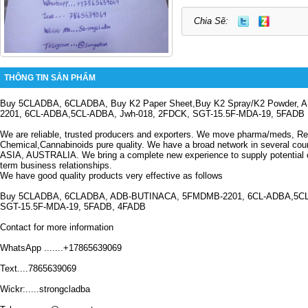
Chia Sẽ:
THÔNG TIN SẢN PHẨM
Buy 5CLADBA, 6CLADBA, Buy K2 Paper Sheet,Buy K2 Spray/K2 Powder,
2201, 6CL-ADBA,5CL-ADBA, Jwh-018, 2FDCK, SGT-15.5F-MDA-19, 5FADB 
We are reliable, trusted producers and exporters.
We move pharma/meds, Re
Chemical,Cannabinoids pure quality.
We have a broad network in several c
ASIA, AUSTRALIA.
We bring a complete new experience to supply potential
term business relationships.
We have good quality products very effective as follows
Buy 5CLADBA, 6CLADBA, ADB-BUTINACA, 5FMDMB-2201, 6CL-ADBA,5CL
SGT-15.5F-MDA-19, 5FADB, 4FADB
Contact for more information
WhatsApp .......+17865639069
Text....7865639069
Wickr:.....strongcladba