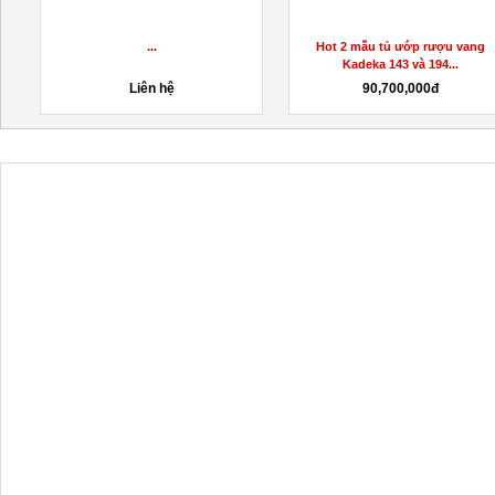
...
Hot 2 mẫu tủ ướp rượu vang
Kadeka 143 và 194...
Liên hệ
90,700,000đ