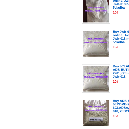
online, Jwh
Jwh-018 ne
5cladba
10đ
Buy Jwh-0
online, Jwh
Jwh-018 ne
5cladba
10đ
Buy 5CLA
ADB-BUTI
2201, 6CL
Jwh-018
10đ
Buy ADB-
5FMDMB-2
6CLADBA,
018, 2FDC
10đ