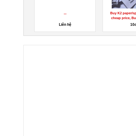
ẢN PHẨM GHẾ
...
Buy K2 paper/sp
EM CAO...
cheap price, Bu
hệ
Liên hệ
10