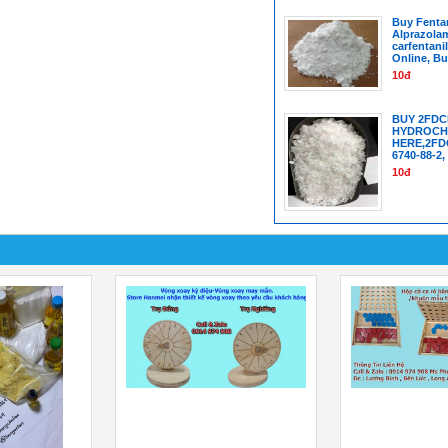
Buy Fenta
Alprazola
carfentani
Online, B
10đ
BUY 2FDC
HYDROCH
HERE,2FD
6740-88-2
10đ