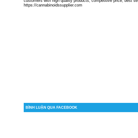
customers with high quality products, competitive price, best se
https://cannabinoidssupplier.com
BÌNH LUẬN QUA FACEBOOK