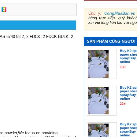
Chú ý:
CongMuaBan.vn
hàng trực tiếp, quý khá
xin vui lòng liên lạc với ng
6740-88-2, 2-FDCK, 2-FDCK BULK, 2-
SẢN PHẨM CÙNG NGƯỜI
Buy K2 spr
paper shee
spray,Buy 
online
10đ
Buy K2 spr
paper shee
spray,Buy 
online
22đ
Buy K2 spr
paper shee
spray,Buy 
line powder,We focus on providing
online