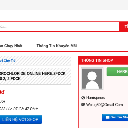
án Chạy Nhất
Thông Tin Khuyến Mãi
THÔNG TIN SHOP
ơi Cho Trẻ
HARR
DROCHLORIDE ONLINE HERE,2FDCK
8-2, 2-FDCK
0đ
Harrisjones
ười
Wplug80@gmail.com
022 Lúc 07 Gờ 47 Phút
Gửi Tin Nh
LIÊN HỆ VỚI SHOP