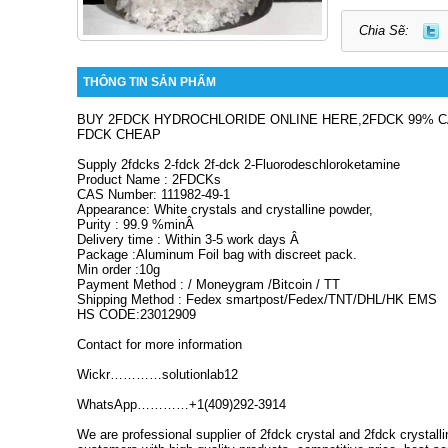
Chia Sẽ:
THÔNG TIN SẢN PHẨM
BUY 2FDCK HYDROCHLORIDE ONLINE HERE,2FDCK 99% CAS 
FDCK CHEAP
Supply 2fdcks 2-fdck 2f-dck 2-Fluorodeschloroketamine
Product Name : 2FDCKs
CAS Number: 111982-49-1
Appearance: White crystals and crystalline powder,
Purity : 99.9 %minÂ
Delivery time : Within 3-5 work days Â
Package :Aluminum Foil bag with discreet pack.
Min order :10g
Payment Method : / Moneygram /Bitcoin / TT
Shipping Method : Fedex smartpost/Fedex/TNT/DHL/HK EMS
HS CODE:23012909
Contact for more information
Wickr…………solutionlab12
WhatsApp…………+1(409)292-3914
We are professional supplier of 2fdck crystal and 2fdck crystal