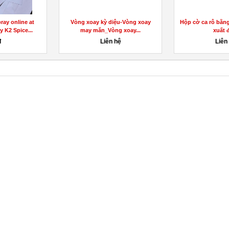
ray online at
Vòng xoay kỳ diệu-Vòng xoay
Hộp cờ ca rô bằn
y K2 Spice...
may mắn_Vòng xoay...
xuất đ
đ
Liên hệ
Liên