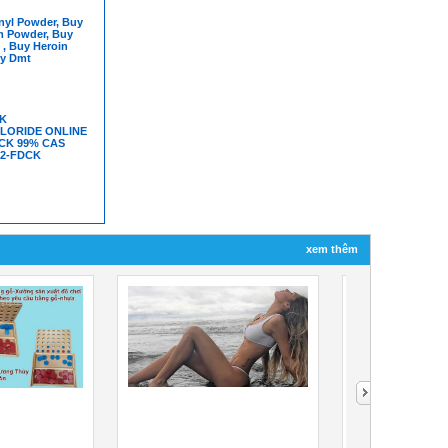
nyl Powder, Buy
m Powder, Buy
l , Buy Heroin
uy Dmt
K
LORIDE ONLINE
CK 99% CAS
, 2-FDCK
xem thêm