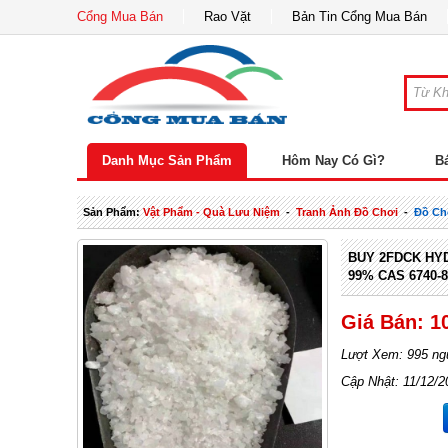
Cổng Mua Bán
Rao Vặt
Bản Tin Cổng Mua Bán
Danh Mục Sản Phẩm
Hôm Nay Có Gì?
B
Sản Phẩm:
Vật Phẩm - Quà Lưu Niệm
-
Tranh Ảnh Đồ Chơi
-
Đồ Ch
BUY 2FDCK HY
99% CAS 6740-8
Giá Bán: 1
Lượt Xem: 995 ng
Cập Nhật: 11/12/2