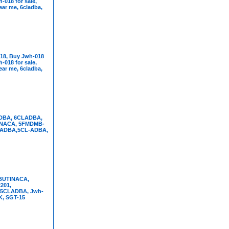
-018 for sale,
ar me, 6cladba,
18, Buy Jwh-018
-018 for sale,
ar me, 6cladba,
DBA, 6CLADBA,
NACA, 5FMDMB-
-ADBA,5CL-ADBA,
BUTINACA,
201,
5CLADBA, Jwh-
K, SGT-15