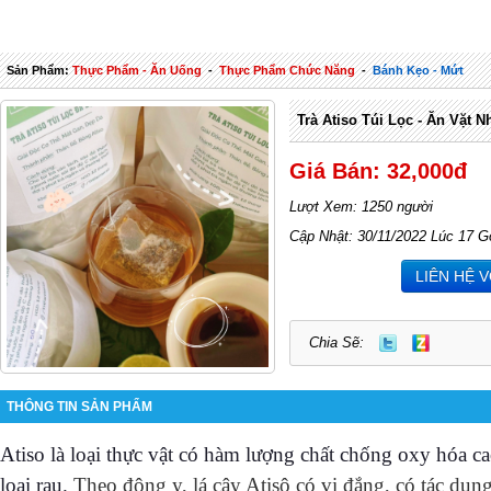
Sản Phẩm:
Thực Phẩm - Ăn Uống
-
Thực Phẩm Chức Năng
-
Bánh Kẹo - Mứt
Trà Atiso Túi Lọc - Ăn Vặt
Giá Bán: 32,000đ
Lượt Xem: 1250 người
Cập Nhật: 30/11/2022 Lúc 17 G
LIÊN HỆ 
Chia Sẽ:
THÔNG TIN SẢN PHẨM
Atiso là loại thực vật có hàm lượng chất chống oxy hóa cao
loại rau.
Theo đông y, lá cây Atisô có vị đắng, có tác dụng