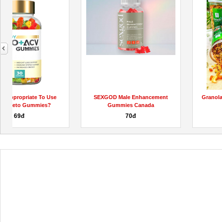
next
SEXGOD Male Enhancement
Granola Siêu Hạt Ăn Liền Mami
Gummies Canada
Farm
70đ
135,000đ