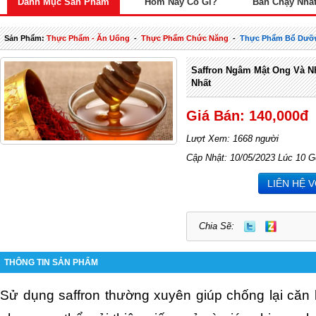
Danh Mục Sản Phẩm
Hôm Nay Có Gì?
Bán Chạy Nhấ
Sản Phẩm:
Thực Phẩm - Ăn Uống
-
Thực Phẩm Chức Năng
-
Thực Phẩm Bổ Dưỡ
Saffron Ngâm Mật Ong Và 
Nhất
Giá Bán: 140,000đ
Lượt Xem: 1668 người
Cập Nhật: 10/05/2023 Lúc 10 G
LIÊN HỆ 
Chia Sẽ:
THÔNG TIN SẢN PHẨM
Sử dụng saffron thường xuyên giúp chống lại căn 