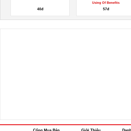
Using Of Benefits
40đ
57đ
Cổng Mua Bán
Giới Thiệu
Dan