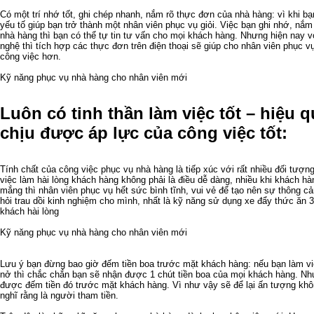
Có một trí nhớ tốt, ghi chép nhanh, nắm rõ thực đơn của nhà hàng: vì khi bạn
yếu tố giúp bạn trở thành một nhân viên phục vụ giỏi. Việc bạn ghi nhớ, nắ
nhà hàng thì bạn có thể tự tin tư vấn cho mọi khách hàng. Nhưng hiện nay v
nghệ thì tích hợp các thực đơn trên điện thoại sẽ giúp cho nhân viên phục 
công việc hơn.
Kỹ năng phục vụ nhà hàng cho nhân viên mới
Luôn có tinh thần làm việc tốt – hiệu 
chịu được áp lực của công việc tốt:
Tính chất của công việc phục vụ nhà hàng là tiếp xúc với rất nhiều đối tượ
việc làm hài lòng khách hàng không phải là điều dễ dàng, nhiều khi khách h
mắng thì nhân viên phục vụ hết sức bình tĩnh, vui vẻ để tạo nên sự thông cả
hỏi trau dồi kinh nghiệm cho mình, nhất là kỹ năng sử dụng
xe đẩy thức ăn 
khách hài lòng
Kỹ năng phục vụ nhà hàng cho nhân viên mới
Lưu ý bạn đừng bao giờ đếm tiền boa trước mặt khách hàng: nếu bạn làm việ
nở thì chắc chắn bạn sẽ nhận được 1 chút tiền boa của mọi khách hàng. N
được đếm tiền đó trước mặt khách hàng. Vì như vậy sẽ để lại ấn tượng khô
nghĩ rằng là người tham tiền.