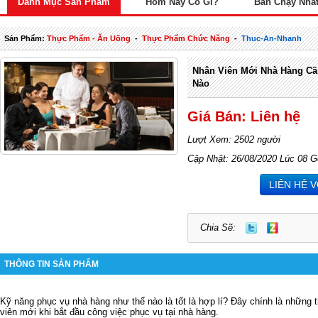
Danh Mục Sản Phẩm
Hôm Nay Có Gì?
Bán Chạy Nhấ
Sản Phẩm:
Thực Phẩm - Ăn Uống
-
Thực Phẩm Chức Năng
-
Thuc-An-Nhanh
Nhân Viên Mới Nhà Hàng C
Nào
Giá Bán: Liên hệ
Lượt Xem: 2502 người
Cập Nhật: 26/08/2020 Lúc 08 G
LIÊN HỆ 
Chia Sẽ:
THÔNG TIN SẢN PHẨM
Kỹ năng phục vụ nhà hàng như thế nào là tốt là hợp lí? Đây chính là những 
viên mới khi bắt đầu công việc phục vụ tại nhà hàng.