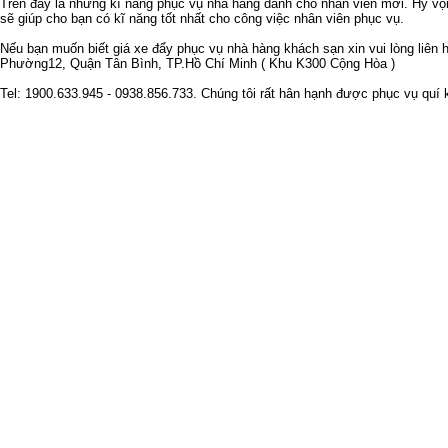
Trên đây là những kĩ năng phục vụ nhà hàng dành cho nhân viên mới. Hy vọn
sẽ giúp cho bạn có kĩ năng tốt nhất cho công việc nhân viên phục vụ.
Nếu bạn muốn biết giá xe đẩy phục vụ nhà hàng khách sạn xin vui lòng liên 
Phường12, Quận Tân Bình, TP.Hồ Chí Minh ( Khu K300 Cộng Hòa )
Tel: 1900.633.945 - 0938.856.733. Chúng tôi rất hân hạnh được phục vụ quí