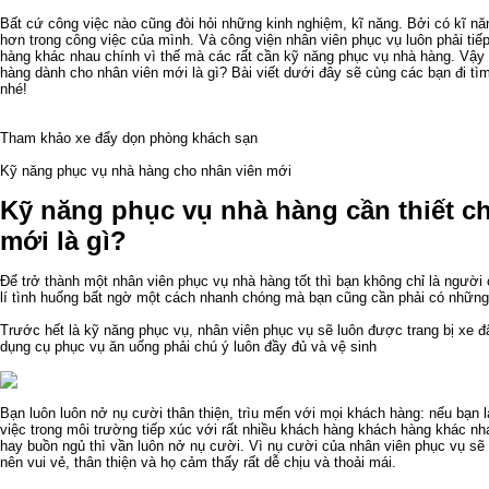
Bất cứ công việc nào cũng đòi hỏi những kinh nghiệm, kĩ năng. Bởi có kĩ nă
hơn trong công việc của mình. Và công viện nhân viên phục vụ luôn phải tiếp
hàng khác nhau chính vì thế mà các rất cần kỹ năng phục vụ nhà hàng. Vậy
hàng dành cho nhân viên mới là gì? Bài viết dưới đây sẽ cùng các bạn đi tìm
nhé!
Tham khảo
xe đẩy dọn phòng khách sạn
Kỹ năng phục vụ nhà hàng cho nhân viên mới
Kỹ năng phục vụ nhà hàng cần thiết c
mới là gì?
Để trở thành một nhân viên phục vụ nhà hàng tốt thì bạn không chỉ là người c
lí tình huống bất ngờ một cách nhanh chóng mà bạn cũng cần phải có những
Trước hết là kỹ năng phục vụ, nhân viên phục vụ sẽ luôn được trang bị
xe đ
dụng cụ phục vụ ăn uống phải chú ý luôn đầy đủ và vệ sinh
Bạn luôn luôn nở nụ cười thân thiện, trìu mến với mọi khách hàng: nếu bạn 
việc trong môi trường tiếp xúc với rất nhiều khách hàng khách hàng khác n
hay buồn ngủ thì vần luôn nở nụ cười. Vì nụ cười của nhân viên phục vụ sẽ
nên vui vẻ, thân thiện và họ cảm thấy rất dễ chịu và thoải mái.