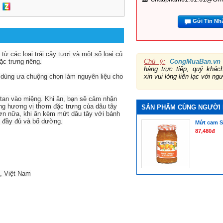
Gửi Tin Nh
từ các loại trái cây tươi và một số loại củ
Chú ý:
CongMuaBan.vn
c trưng riêng.
hàng trực tiếp, quý khá
xin vui lòng liên lạc với ng
 dùng ưa chuộng chọn làm nguyên liệu cho
 tan vào miệng. Khi ăn, bạn sẽ cảm nhận
ùng hương vị thơm đặc trưng của dâu tây
SẢN PHẨM CÙNG NGƯỜI
 hơn nữa, khi ăn kèm mứt dâu tây với bánh
 đầy đủ và bổ dưỡng.
Mứt cam S
87,480đ
, Việt Nam