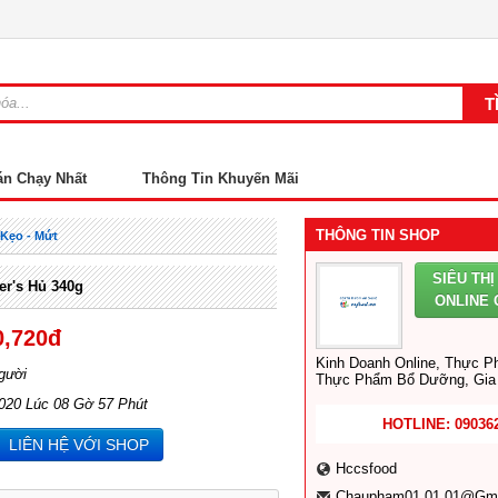
án Chạy Nhất
Thông Tin Khuyến Mãi
THÔNG TIN SHOP
Kẹo - Mứt
SIÊU TH
r's Hủ 340g
ONLINE
0,720đ
Kinh Doanh Online, Thực P
gười
Thực Phẩm Bổ Dưỡng, Gia 
2020 Lúc 08 Gờ 57 Phút
HOTLINE: 09036
LIÊN HỆ VỚI SHOP
Hccsfood
Chaupham01.01.01@gma