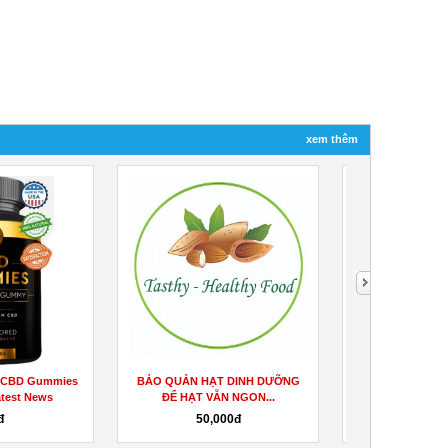
xem thêm
 CBD Gummies
BẢO QUẢN HẠT DINH DƯỠNG
Prostadine: The
est News
ĐỂ HẠT VẪN NGON...
Healthy Pr
50,000đ
49đ