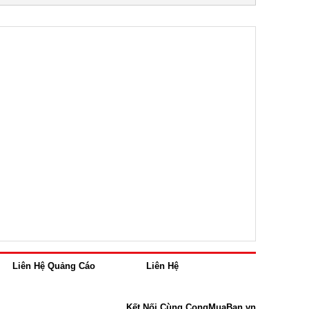
Liên Hệ Quảng Cáo
Liên Hệ
Kết Nối Cùng CongMuaBan.vn