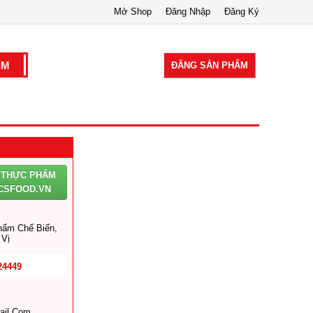
Mở Shop
Đăng Nhập
Đăng Ký
ĐĂNG SẢN PHẨM
Ị THỰC PHẨM
 CSFOOD.VN
hẩm Chế Biến,
Vị
24449
il.com