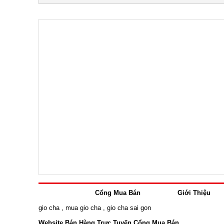
Cổng Mua Bán
Giới Thiệu
gio cha
,
mua gio cha
,
gio cha sai gon
Website Bán Hàng Trực Tuyến Cổng Mua Bán