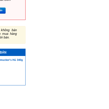
ắn
không bán
ch mua hàng
ười bán.
 BÁN
mucker's Hủ 340g