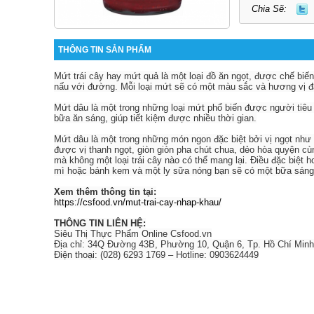
Chia Sẽ:
THÔNG TIN SẢN PHẨM
Mứt trái cây hay mứt quả là một loại đồ ăn ngọt, được chế biến 
nấu với đường. Mỗi loại mứt sẽ có một màu sắc và hương vị đặ
Mứt dâu là một trong những loại mứt phổ biến được người tiêu
bữa ăn sáng, giúp tiết kiệm được nhiều thời gian.
Mứt dâu là một trong những món ngon đặc biệt bởi vị ngọt như
được vị thanh ngọt, giòn giòn pha chút chua, dẻo hòa quyện c
mà không một loại trái cây nào có thể mang lại. Điều đặc biệt
mì hoặc bánh kem và một ly sữa nóng bạn sẽ có một bữa sáng
Xem thêm thông tin tại:
https://csfood.vn/mut-trai-cay-nhap-khau/
THÔNG TIN LIÊN HỆ:
Siêu Thị Thực Phẩm Online Csfood.vn
Địa chỉ: 34Q Đường 43B, Phường 10, Quận 6, Tp. Hồ Chí Minh
Điện thoại: (028) 6293 1769 – Hotline: 0903624449