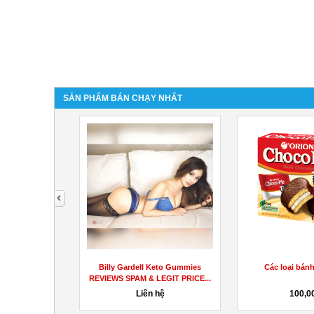
SẢN PHẨM BÁN CHẠY NHẤT
next
a Fact Based
Billy Gardell Keto Gummies
Các loại bánh
s
REVIEWS SPAM & LEGIT PRICE...
Liên hệ
100,00