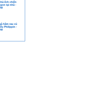
chả ếch chiên
gon tại nhà -
OM
gà hầm rau củ
ểu Philippin -
OM