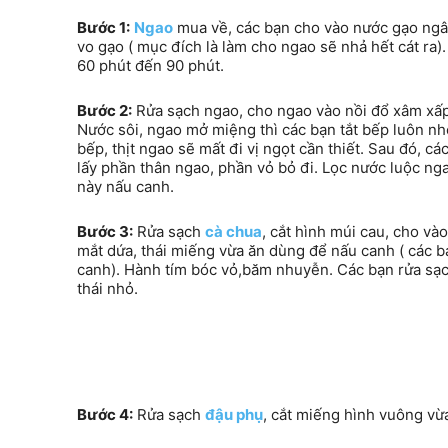
Bước 1:
Ngao
mua về, các bạn cho vào nước gạo ngâm
vo gạo ( mục đích là làm cho ngao sẽ nhả hết cát ra
60 phút đến 90 phút.
Bước 2:
Rửa sạch ngao, cho ngao vào nồi đổ xâm xấp 
Nước sôi, ngao mở miệng thì các bạn tắt bếp luôn nhé
bếp, thịt ngao sẽ mất đi vị ngọt cần thiết. Sau đó, các
lấy phần thân ngao, phần vỏ bỏ đi. Lọc nước luộc ng
này nấu canh.
Bước 3:
Rửa sạch
cà chua
, cắt hình múi cau, cho và
mắt dứa, thái miếng vừa ăn dùng để nấu canh ( các b
canh). Hành tím bóc vỏ,băm nhuyễn. Các bạn rửa sạch
thái nhỏ.
Bước 4:
Rửa sạch
đậu phụ
, cắt miếng hình vuông vừ