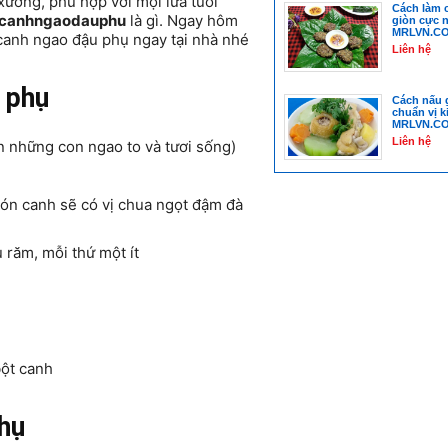
xương, phù hợp với mọi lứa tuổi
Cách làm 
canhngaodauphu
là gì. Ngay hôm
giòn cực n
MRLVN.C
anh ngao đậu phụ ngay tại nhà nhé
Liên hệ
 phụ
Cách nấu 
chuẩn vị ki
MRLVN.C
Liên hệ
n những con ngao to và tươi sống)
món canh sẽ có vị chua ngọt đậm đà
u răm, mỗi thứ một ít
bột canh
hụ