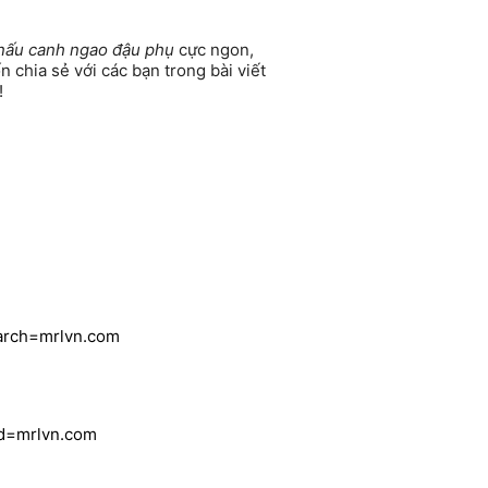
nấu canh ngao đậu phụ
cực ngon,
 chia sẻ với các bạn trong bài viết
!
earch=mrlvn.com
rd=mrlvn.com