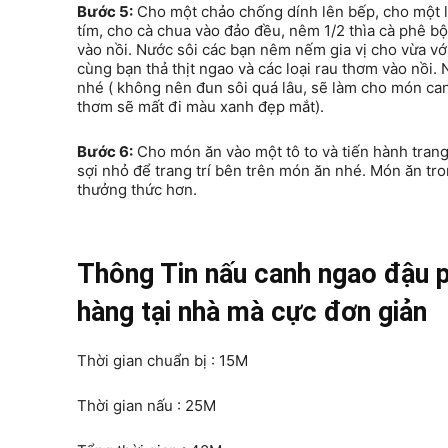
Bước 5:
Cho một chảo chống dính lên bếp, cho một 
tím, cho cà chua vào đảo đều, nêm 1/2 thìa cà phê b
vào nồi. Nước sôi các bạn nêm nếm gia vị cho vừa với
cùng bạn thả thịt ngao và các loại rau thơm vào nồi. N
nhé ( không nên đun sôi quá lâu, sẽ làm cho món canh
thơm sẽ mất đi màu xanh đẹp mắt).
Bước 6:
Cho món ăn vào một tô to và tiến hành trang 
sợi nhỏ để trang trí bên trên món ăn nhé. Món ăn tr
thưởng thức hơn.
Thông Tin nấu canh ngao đậu 
hàng tại nhà mà cực đơn giản
Thời gian chuẩn bị : 15M
Thời gian nấu : 25M