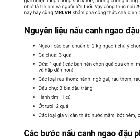
giải nhiệt, tăng cường sức khỏe, phòng chống loãng 
nhất là trẻ em và người lớn tuổi. Vậy công thức nấu
#
nay hãy cùng
MRLVN
khám phá công thức chế biến c
Nguyên liệu nấu canh ngao đậu
Ngao : các bạn chuẩn bị 2 kg ngao ( chú ý chọ
Cà chua: 3 quả
Dứa: 1 quả ( các bạn nên chọn quả dứa chín, 
và hấp dẫn hơn).
Các loại rau thơm: hành, ngò gai, rau thơm, ra
Đậu phụ: 3 bìa đậu trắng
Hành tím : 1 củ
Ớt tươi: 2 quả
Các loại gia vị cần thiết: nước mắm, bột nêm, 
Các bước nấu canh ngao đậu p