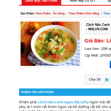
Danh Mục Sản Phẩm
Hôm Nay Có Gì?
B
Sản Phẩm:
Thực Phẩm - Ăn Uống
-
Thực Phẩm Chức Năng
-
Thực
Cách Nấu Canh 
- MRLVN.COM
Giá Bán: L
Lượt Xem: 1186 n
Cập Nhật: 22/03/
Chia Sẽ:
THÔNG TIN SẢN PHẨM
Khám phá
cách nấu canh ngao đậu phụ
ngon mà rất 
phụ là 1 món rất thơm ngon và bổ dưỡng rất tốt cho 