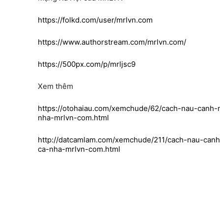
https://folkd.com/user/mrlvn.com
https://www.authorstream.com/mrlvn.com/
https://500px.com/p/mrljsc9
Xem thêm
https://otohaiau.com/xemchude/62/cach-nau-canh
nha-mrlvn-com.html
http://datcamlam.com/xemchude/211/cach-nau-can
ca-nha-mrlvn-com.html