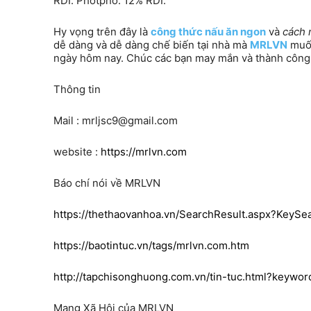
RDI. Photpho: 12% RDI.
Hy vọng trên đây là
công thức nấu ăn ngon
và
cách 
dễ dàng và dễ dàng chế biến tại nhà mà
MRLVN
muốn
ngày hôm nay. Chúc các bạn may mắn và thành công
Thông tin
Mail : mrljsc9@gmail.com
website :
https://mrlvn.com
Báo chí nói về MRLVN
https://thethaovanhoa.vn/SearchResult.aspx?KeyS
https://baotintuc.vn/tags/mrlvn.com.htm
http://tapchisonghuong.com.vn/tin-tuc.html?keywo
Mạng Xã Hội của MRLVN