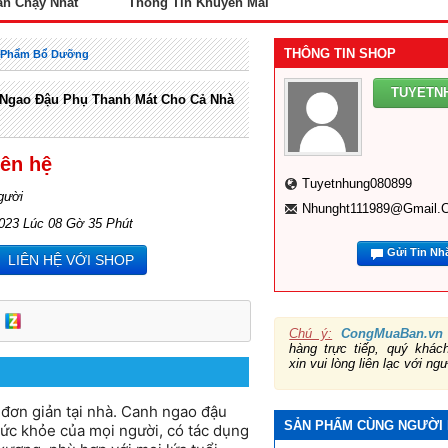
án Chạy Nhất
Thông Tin Khuyến Mãi
THÔNG TIN SHOP
 Phẩm Bổ Dưỡng
TUYETN
Ngao Đậu Phụ Thanh Mát Cho Cả Nhà
iên hệ
Tuyetnhung080899
gười
Nhunght111989@gmail.
2023 Lúc 08 Gờ 35 Phút
Gửi Tin Nh
LIÊN HỆ VỚI SHOP
Chú ý:
CongMuaBan.vn
hàng trực tiếp, quý khá
xin vui lòng liên lạc với ng
đơn giản tại nhà. Canh ngao đậu
SẢN PHẨM CÙNG NGƯỜI
sức khỏe của mọi người, có tác dụng