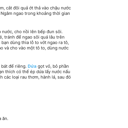
, cắt đôi quả ớt thả vào chậu nước
). Ngâm ngao trong khoảng thời gian
nước, cho nồi lên bếp đun sôi.
, tránh để ngao sôi quá lâu trên
 bạn dùng thìa lỗ to vớt ngao ra tô,
ao và cho vào một tô to, dùng nước
o bát để riêng.
Dứa
gọt vỏ, bỏ phần
ạn thích có thể ép dứa lấy nước nấu
 các loại rau thơm, hành lá, sau đó
a ăn.