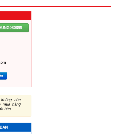
HUNG080899
com
ắn
không bán
ch mua hàng
ười bán.
 BÁN