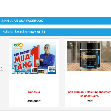
BÌNH LUẬN QUA FACEBOOK
SẢN PHẨM BÁN CHẠY NHẤT
next
Nanosua
Can Truman + Male Enhancemen
Be Used Daily?
490,000đ
70đ