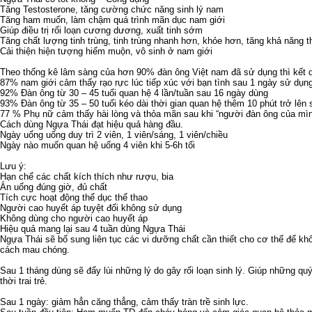
Tăng Testosterone, tăng cường chức năng sinh lý nam
Tăng ham muốn, làm chậm quá trình mãn dục nam giới
Giúp điều trị rối loạn cương dương, xuất tinh sớm
Tăng chất lượng tinh trùng, tinh trùng nhanh hơn, khỏe hơn, tăng khả năng th
Cải thiện hiện tượng hiếm muộn, vô sinh ở nam giới
Theo thống kê lâm sàng của hơn 90% đàn ông Việt nam đã sử dụng thì kết q
87% nam giới cảm thấy rạo rực lúc tiếp xúc với bạn tình sau 1 ngày sử dụ
92% Đàn ông từ 30 – 45 tuổi quan hệ 4 lần/tuần sau 16 ngày dùng
93% Đàn ông từ 35 – 50 tuổi kéo dài thời gian quan hệ thêm 10 phút trở lên
77 % Phụ nữ cảm thấy hài lòng và thỏa mãn sau khi “người đàn ông của mì
Cách dùng Ngựa Thái đạt hiệu quả hàng đầu.
Ngày uống uống duy trì 2 viên, 1 viên/sáng, 1 viên/chiều
Ngày nào muốn quan hệ uống 4 viên khi 5-6h tối
Lưu ý:
Hạn chế các chất kích thích như rượu, bia
Ẳn uống đúng giờ, đủ chất
Tích cực hoạt động thể dục thể thao
Người cao huyết áp tuyệt đối không sử dụng
Không dùng cho người cao huyết áp
Hiệu quả mang lại sau 4 tuần dùng Ngựa Thái
Ngựa Thái sẽ bổ sung liên tục các vi dưỡng chất cần thiết cho cơ thể để k
cách mau chóng.
Sau 1 tháng dùng sẽ đẩy lùi những lý do gây rối loạn sinh lý. Giúp những qu
thời trai trẻ.
Sau 1 ngày: giảm hẳn căng thẳng, cảm thấy tràn trề sinh lực.