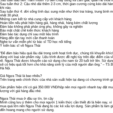
Sau tuần đầu tiên: Ham muốn TD đến cháy bỏng và cảm giác quan hệ thỏa m
Sau tuần thứ 2: Cậu nhỏ dài thêm 2-3 cm, thời gian cương cứng kéo dài hàng
khi nào.
Sau tuần thứ 4: đời sống tình dục sung mãn như thời trai tráng, trung bình m
nhất 30 phút.
Những cam kết từ nhà cung cấp với khách hàng
Hoàn tiền nếu phát hiện hàng giả, hàng nhái, hàng kém chất lượng
Đảm bảo không phải phản ứng phụ, không gây ra nghiện
Bảo mật chặt chẽ kiến thức khách hàng
Đảm bảo tác dụng chỉ sau một liệu trình
Hàng đến tận tay mới cần thanh toán
Nghe tư vấn miễn phí từ bác sĩ TD học nổi tiếng
Ý kiến bác sĩ về Ngựa Thái
“Để đảm bảo hiệu quả lâu dài trong sinh hoạt tình dục, chúng tôi khuyến khí
dùng với loại sản phẩm này. Liệu trình được đề nghị tùy trên đặc điểm của 
rẽ. Ngựa Thái được khuyến cáo sử dụng cho nam từ 20 tuổi trở lên. Sử dụ
sẽ có hiệu quả tốt hơn cho khả năng sinh lý của một người đàn ông.” – TS
Hà Nội.
Giá Ngựa Thái là bao nhiêu?
Trên trang web chính thức của nhà sản xuất hiện tại đang có chương trình gi
Sản phẩm hiện chỉ có giá 350.000 VND/hộp nên mọi người nhanh tay đặt m
lượng với giá hàng đầu nhé.
Ngựa Thái mua ở đâu uy tín, tin cậy
Mình cũng lưu ý thêm cho mọi người 1 kiến thức cần thiết đó là hiện nay, vì
mua quá lớn nên Ngựa Thái đang bị các kẻ xấu lợi dụng. Sản phẩm bị làm giả 
đến hoang mang cho người sử dụng.