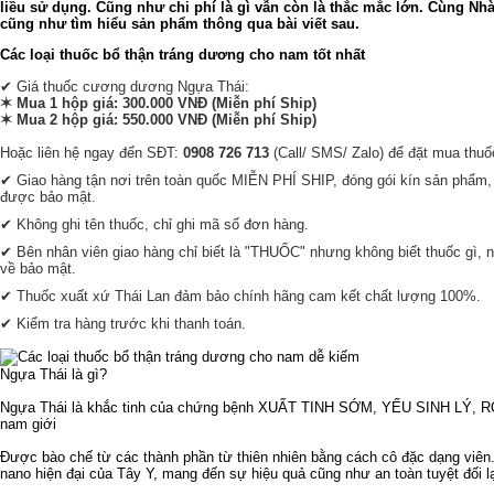
liều sử dụng. Cũng như chi phí là gì vẫn còn là thắc mắc lớn. Cùng N
cũng như tìm hiểu sản phẩm thông qua bài viết sau.
Các loại thuốc bổ thận tráng dương cho nam tốt nhất
✔ Giá thuốc cương dương Ngựa Thái:
✶ Mua 1 hộp giá: 300.000 VNĐ (Miễn phí Ship)
✶ Mua 2 hộp giá: 550.000 VNĐ (Miễn phí Ship)
Hoặc liên hệ ngay đến SĐT:
0908 726 713
(Call/ SMS/ Zalo) để đặt mua thuố
✔ Giao hàng tận nơi trên toàn quốc MIỄN PHÍ SHIP, đóng gói kín sản phẩm,
được bảo mật.
✔ Không ghi tên thuốc, chỉ ghi mã số đơn hàng.
✔ Bên nhân viên giao hàng chỉ biết là "THUỐC" nhưng không biết thuốc gì,
về bảo mật.
✔ Thuốc xuất xứ Thái Lan đảm bảo chính hãng cam kết chất lượng 100%.
✔ Kiểm tra hàng trước khi thanh toán.
Ngựa Thái là gì?
Ngựa Thái là khắc tinh của chứng bệnh XUẤT TINH SỚM, YẾU SINH L
nam giới
Được bào chế từ các thành phần từ thiên nhiên bằng cách cô đặc dạng viê
nano hiện đại của Tây Y, mang đến sự hiệu quả cũng như an toàn tuyệt đối lại