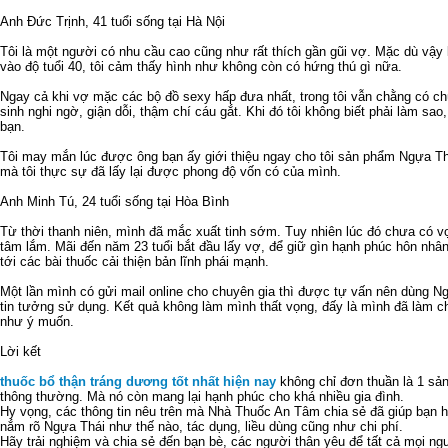
Anh Đức Trịnh, 41 tuổi sống tại Hà Nội
Tôi là một người có nhu cầu cao cũng như rất thích gần gũi vợ. Mặc dù vậy 
vào độ tuổi 40, tôi cảm thấy hình như không còn có hứng thú gì nữa.
Ngay cả khi vợ mặc các bộ đồ sexy hấp đưa nhất, trong tôi vẫn chằng có ch
sinh nghi ngờ, giận dỗi, thậm chí cáu gắt. Khi đó tôi không biết phải làm sa
bạn.
Tôi may mắn lúc được ông bạn ấy giới thiệu ngay cho tôi sản phẩm Ngựa T
mà tôi thực sự đã lấy lại được phong độ vốn có của mình.
Anh Minh Tú, 24 tuổi sống tại Hòa Bình
Từ thời thanh niên, mình đã mắc xuất tinh sớm. Tuy nhiên lúc đó chưa có 
tâm lắm. Mãi đến năm 23 tuổi bắt đầu lấy vợ, để giữ gìn hạnh phúc hôn nhân
tới các bài thuốc cải thiện bản lĩnh phái mạnh.
Một lần mình có gửi mail online cho chuyên gia thì được tự vấn nên dùng N
tin tưởng sử dụng. Kết quả không làm mình thất vọng, đấy là mình đã làm c
như ý muốn.
Lời kết
thuốc bổ thận tráng dương tốt nhất hiện nay
không chỉ đơn thuần là 1 sản
thông thường. Mà nó còn mang lại hạnh phúc cho khá nhiều gia đình.
Hy vọng, các thông tin nêu trên mà Nhà Thuốc An Tâm chia sẻ đã giúp bạn 
nắm rõ Ngựa Thái như thế nào, tác dụng, liều dùng cũng như chi phí.
Hãy trải nghiệm và chia sẻ đến bạn bè, các người thân yêu để tất cả mọi ng