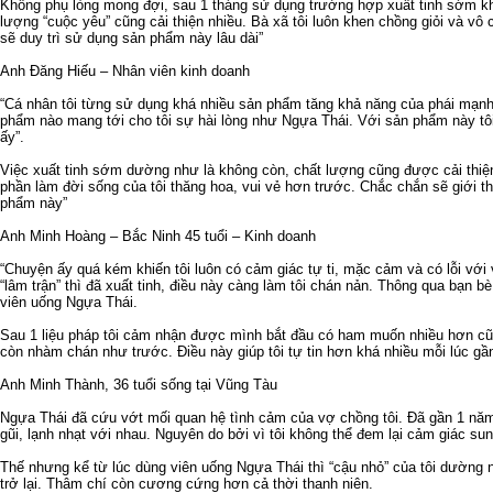
Không phụ lòng mong đợi, sau 1 tháng sử dụng trường hợp xuất tinh sớm kh
lượng “cuộc yêu” cũng cải thiện nhiều. Bà xã tôi luôn khen chồng giỏi và vô
sẽ duy trì sử dụng sản phẩm này lâu dài”
Anh Đăng Hiếu – Nhân viên kinh doanh
“Cá nhân tôi từng sử dụng khá nhiều sản phẩm tăng khả năng của phái mạn
phẩm nào mang tới cho tôi sự hài lòng như Ngựa Thái. Với sản phẩm này tôi
ấy”.
Việc xuất tinh sớm dường như là không còn, chất lượng cũng được cải thiện
phần làm đời sống của tôi thăng hoa, vui vẻ hơn trước. Chắc chắn sẽ giới t
phẩm này”
Anh Minh Hoàng – Bắc Ninh 45 tuổi – Kinh doanh
“Chuyện ấy quá kém khiến tôi luôn có cảm giác tự ti, mặc cảm và có lỗi với 
“lâm trận” thì đã xuất tinh, điều này càng làm tôi chán nản. Thông qua bạn bè
viên uống Ngựa Thái.
Sau 1 liệu pháp tôi cảm nhận được mình bắt đầu có ham muốn nhiều hơn cũ
còn nhàm chán như trước. Điều này giúp tôi tự tin hơn khá nhiều mỗi lúc gầ
Anh Minh Thành, 36 tuổi sống tại Vũng Tàu
Ngựa Thái đã cứu vớt mối quan hệ tình cảm của vợ chồng tôi. Đã gần 1 năm
gũi, lạnh nhạt với nhau. Nguyên do bởi vì tôi không thể đem lại cảm giác su
Thế nhưng kể từ lúc dùng viên uống Ngựa Thái thì “cậu nhỏ” của tôi dường 
trở lại. Thâm chí còn cương cứng hơn cả thời thanh niên.