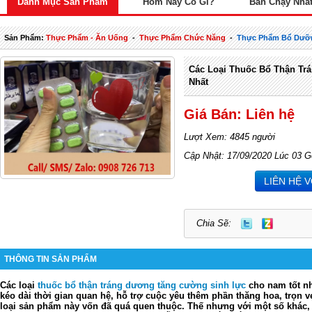
Danh Mục Sản Phẩm
Hôm Nay Có Gì?
Bán Chạy Nhấ
Sản Phẩm:
Thực Phẩm - Ăn Uống
-
Thực Phẩm Chức Năng
-
Thực Phẩm Bổ Dưỡ
Các Loại Thuốc Bổ Thận Tr
Nhất
Giá Bán: Liên hệ
Lượt Xem: 4845 người
Cập Nhật: 17/09/2020 Lúc 03 G
LIÊN HỆ 
Chia Sẽ:
THÔNG TIN SẢN PHẨM
Các loại
thuốc bổ thận tráng dương tăng cường sinh lực
cho nam tốt n
kéo dài thời gian quan hệ, hỗ trợ cuộc yêu thêm phần thăng hoa, trọn 
loại sản phẩm này vốn đã quá quen thuộc. Thế nhưng với một số khác, 