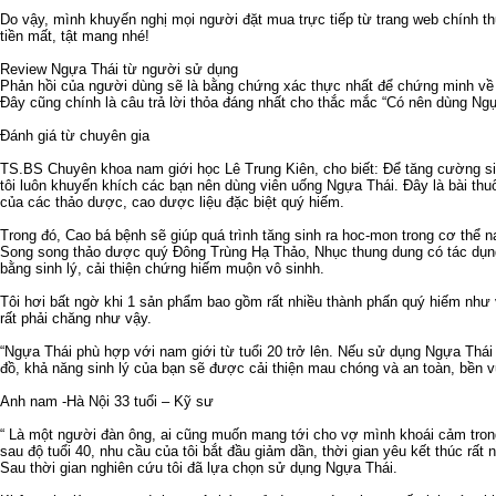
Do vậy, mình khuyến nghị mọi người đặt mua trực tiếp từ trang web chính t
tiền mất, tật mang nhé!
Review Ngựa Thái từ người sử dụng
Phản hồi của người dùng sẽ là bằng chứng xác thực nhất để chứng minh về
Đây cũng chính là câu trả lời thỏa đáng nhất cho thắc mắc “Có nên dùng Ng
Đánh giá từ chuyên gia
TS.BS Chuyên khoa nam giới học Lê Trung Kiên, cho biết: Để tăng cường si
tôi luôn khuyến khích các bạn nên dùng viên uống Ngựa Thái. Đây là bài thu
của các thảo dược, cao dược liệu đặc biệt quý hiếm.
Trong đó, Cao bá bệnh sẽ giúp quá trình tăng sinh ra hoc-mon trong cơ thể 
Song song thảo dược quý Đông Trùng Hạ Thảo, Nhục thung dung có tác dụng
bằng sinh lý, cải thiện chứng hiếm muộn vô sinhh.
Tôi hơi bất ngờ khi 1 sản phẩm bao gồm rất nhiều thành phấn quý hiếm như
rất phải chăng như vậy.
“Ngựa Thái phù hợp với nam giới từ tuổi 20 trở lên. Nếu sử dụng Ngựa Thá
đồ, khả năng sinh lý của bạn sẽ được cải thiện mau chóng và an toàn, bền 
Anh nam -Hà Nội 33 tuổi – Kỹ sư
“ Là một người đàn ông, ai cũng muốn mang tới cho vợ mình khoái cảm tro
sau độ tuổi 40, nhu cầu của tôi bắt đầu giảm dần, thời gian yêu kết thúc rất
Sau thời gian nghiên cứu tôi đã lựa chọn sử dụng Ngựa Thái.