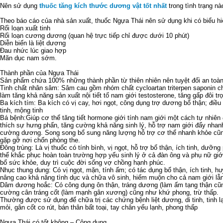
Nên sử dụng
thuốc tăng kích thước dương vật tốt nhất
trong tình trạng nà
Theo báo cáo của nhà sản xuất, thuốc Ngựa Thái nên sử dụng khi có biểu hi
Rối loạn xuất tinh
Rối loạn cương dương (quan hệ trực tiếp chỉ được dưới 10 phút)
Diễn biến là liệt dương
Đau nhức lúc giao hợp
Mãn dục nam sớm.
Thành phần của Ngựa Thái
Sản phẩm chứa 100% những thành phần từ thiên nhiên nên tuyệt đối an toà
Tinh chất nhân sâm: Sâm cau gồm nhóm chất cycloartan triterpen saponin ch
làm tăng khả năng sản xuất nội tiết tố nam giới testosterone, tăng gấp đôi tr
Ba kích tím: Ba kích có vị cay, hơi ngọt, công dụng trợ dương bổ thận; điều t
tinh, mộng tinh
Bá bệnh:Giúp cơ thể tăng tiết hormone giới tính nam giới một cách tự nhiên 
thích sự hưng phấn, tăng cường khả năng sinh lý, hỗ trợ nam giới đẩy nhanh
cường dương. Song song bổ sung năng lượng hỗ trợ cơ thể nhanh khỏe cũn
gặp gỡ nơi chốn phòng the.
Đông trùng: Là vị thuốc có tính bình, vị ngọt, hỗ trợ bổ thận, ích tinh, dưỡng
thể khắc phục hoàn toàn trường hợp yếu sinh lý ở cả đàn ông và phụ nữ giới
bổ sức khỏe, duy trì cuộc đời sống vợ chồng hạnh phúc.
Nhục thung dung: Có vị ngọt, mặn, tính ấm; có tác dụng bổ thận, ích tinh, h
nâng cao khả năng tình dục và chữa vô sinh, hiếm muộn cho cả nam giới lẫ
Dâm dương hoắc: Có công dụng ôn thận, tráng dương (làm ấm tạng thận cũ
cường cân tráng cốt (làm mạnh gân xương) cũng như khứ phong, trừ thấp.
Thường được sử dụng để chữa trị các chứng bệnh liệt dương, di tinh, tinh l
mỏi, gân cốt co rút, bán thân bất toại, tay chân yếu lạnh, phong thấp
Ngựa Thái có tốt không – Công dụng